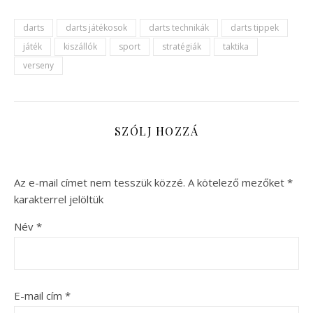
darts
darts játékosok
darts technikák
darts tippek
játék
kiszállók
sport
stratégiák
taktika
verseny
SZÓLJ HOZZÁ
Az e-mail címet nem tesszük közzé.
A kötelező mezőket
*
karakterrel jelöltük
Név
*
E-mail cím
*