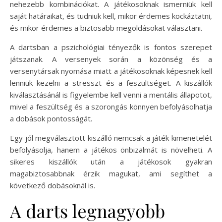
nehezebb kombinációkat. A játékosoknak ismerniük kell
saját határaikat, és tudniuk kell, mikor érdemes kockáztatni,
és mikor érdemes a biztosabb megoldásokat választani.
A dartsban a pszichológiai tényezők is fontos szerepet
játszanak. A versenyek során a közönség és a
versenytársak nyomása miatt a játékosoknak képesnek kell
lenniük kezelni a stresszt és a feszültséget. A kiszállók
kiválasztásánál is figyelembe kell venni a mentális állapotot,
mivel a feszültség és a szorongás könnyen befolyásolhatja
a dobások pontosságát.
Egy jól megválasztott kiszálló nemcsak a játék kimenetelét
befolyásolja, hanem a játékos önbizalmát is növelheti. A
sikeres kiszállók után a játékosok gyakran
magabiztosabbnak érzik magukat, ami segíthet a
következő dobásoknál is.
A darts legnagyobb