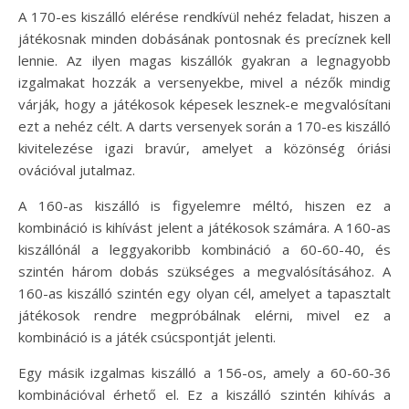
A 170-es kiszálló elérése rendkívül nehéz feladat, hiszen a
játékosnak minden dobásának pontosnak és precíznek kell
lennie. Az ilyen magas kiszállók gyakran a legnagyobb
izgalmakat hozzák a versenyekbe, mivel a nézők mindig
várják, hogy a játékosok képesek lesznek-e megvalósítani
ezt a nehéz célt. A darts versenyek során a 170-es kiszálló
kivitelezése igazi bravúr, amelyet a közönség óriási
ovációval jutalmaz.
A 160-as kiszálló is figyelemre méltó, hiszen ez a
kombináció is kihívást jelent a játékosok számára. A 160-as
kiszállónál a leggyakoribb kombináció a 60-60-40, és
szintén három dobás szükséges a megvalósításához. A
160-as kiszálló szintén egy olyan cél, amelyet a tapasztalt
játékosok rendre megpróbálnak elérni, mivel ez a
kombináció is a játék csúcspontját jelenti.
Egy másik izgalmas kiszálló a 156-os, amely a 60-60-36
kombinációval érhető el. Ez a kiszálló szintén kihívás a