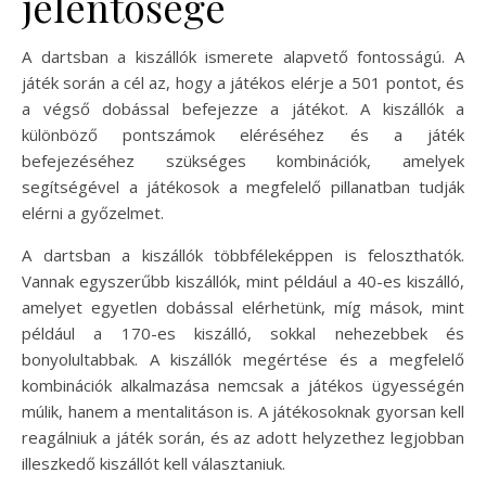
jelentősége
A dartsban a kiszállók ismerete alapvető fontosságú. A
játék során a cél az, hogy a játékos elérje a 501 pontot, és
a végső dobással befejezze a játékot. A kiszállók a
különböző pontszámok eléréséhez és a játék
befejezéséhez szükséges kombinációk, amelyek
segítségével a játékosok a megfelelő pillanatban tudják
elérni a győzelmet.
A dartsban a kiszállók többféleképpen is feloszthatók.
Vannak egyszerűbb kiszállók, mint például a 40-es kiszálló,
amelyet egyetlen dobással elérhetünk, míg mások, mint
például a 170-es kiszálló, sokkal nehezebbek és
bonyolultabbak. A kiszállók megértése és a megfelelő
kombinációk alkalmazása nemcsak a játékos ügyességén
múlik, hanem a mentalitáson is. A játékosoknak gyorsan kell
reagálniuk a játék során, és az adott helyzethez legjobban
illeszkedő kiszállót kell választaniuk.