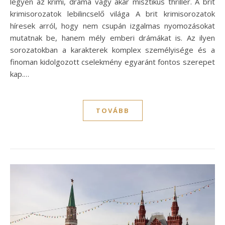
legyen az krimi, dráma vagy akár misztikus thriller. A brit
krimisorozatok lebilincselő világa A brit krimisorozatok
híresek arról, hogy nem csupán izgalmas nyomozásokat
mutatnak be, hanem mély emberi drámákat is. Az ilyen
sorozatokban a karakterek komplex személyisége és a
finoman kidolgozott cselekmény egyaránt fontos szerepet
kap.…
TOVÁBB