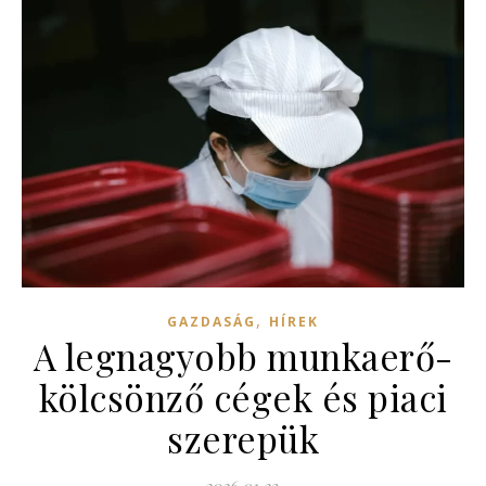
,
GAZDASÁG
HÍREK
A legnagyobb munkaerő-
kölcsönző cégek és piaci
szerepük
2026.01.23.