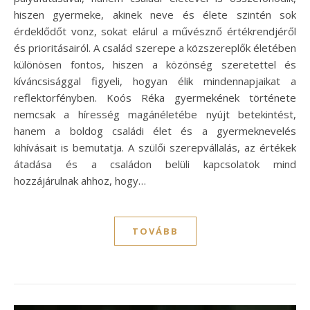
hiszen gyermeke, akinek neve és élete szintén sok
érdeklődőt vonz, sokat elárul a művésznő értékrendjéről
és prioritásairól. A család szerepe a közszereplők életében
különösen fontos, hiszen a közönség szeretettel és
kíváncsisággal figyeli, hogyan élik mindennapjaikat a
reflektorfényben. Koós Réka gyermekének története
nemcsak a híresség magánéletébe nyújt betekintést,
hanem a boldog családi élet és a gyermeknevelés
kihívásait is bemutatja. A szülői szerepvállalás, az értékek
átadása és a családon belüli kapcsolatok mind
hozzájárulnak ahhoz, hogy…
TOVÁBB