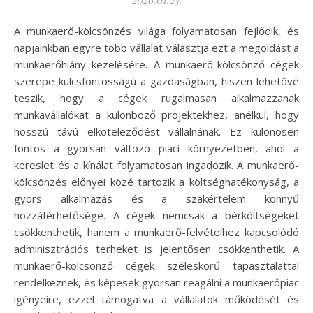
A munkaerő-kölcsönzés világa folyamatosan fejlődik, és
napjainkban egyre több vállalat választja ezt a megoldást a
munkaerőhiány kezelésére. A munkaerő-kölcsönző cégek
szerepe kulcsfontosságú a gazdaságban, hiszen lehetővé
teszik, hogy a cégek rugalmasan alkalmazzanak
munkavállalókat a különböző projektekhez, anélkül, hogy
hosszú távú elköteleződést vállalnának. Ez különösen
fontos a gyorsan változó piaci környezetben, ahol a
kereslet és a kínálat folyamatosan ingadozik. A munkaerő-
kölcsönzés előnyei közé tartozik a költséghatékonyság, a
gyors alkalmazás és a szakértelem könnyű
hozzáférhetősége. A cégek nemcsak a bérköltségeket
csökkenthetik, hanem a munkaerő-felvételhez kapcsolódó
adminisztrációs terheket is jelentősen csökkenthetik. A
munkaerő-kölcsönző cégek széleskörű tapasztalattal
rendelkeznek, és képesek gyorsan reagálni a munkaerőpiac
igényeire, ezzel támogatva a vállalatok működését és