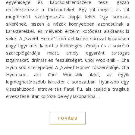
egyénisége és kapcsolatrendszere teszi igazán
emlékezetessé a történeteket. Egy jól megírt és jól
megformált szereposztás alapja lehet egy sorozat
sikerének, hiszen a nézők könnyebben azonosulnak a
karakterekkel, és mélyebb érzelmi kötődést alakítanak ki
velük. A „Sweet Home” című dél-koreai sorozat különösen
nagy figyelmet kapott a különleges témája és a sokrétű
szereplőgárdája miatt, amely egyaránt tartogat
izgalmakat, drámát és feszültséget. Choi Woo-shik – Cha
Hyun-soo szerepében A „Sweet Home” főszereplője, Cha
Hyun-soo, akit Choi Woo-shik alakít, az egyik
legmeghatározóbb karakter a sorozatban. Hyun-soo egy
visszahúzódó, introvertált fiatal fiú, aki családja tragikus
elvesztése után költözik be egy lakóparkba.…
TOVÁBB