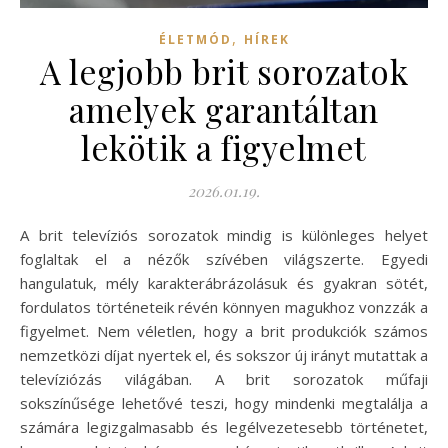
,
ÉLETMÓD
HÍREK
A legjobb brit sorozatok
amelyek garantáltan
lekötik a figyelmet
2026.01.19.
A brit televíziós sorozatok mindig is különleges helyet
foglaltak el a nézők szívében világszerte. Egyedi
hangulatuk, mély karakterábrázolásuk és gyakran sötét,
fordulatos történeteik révén könnyen magukhoz vonzzák a
figyelmet. Nem véletlen, hogy a brit produkciók számos
nemzetközi díjat nyertek el, és sokszor új irányt mutattak a
televíziózás világában. A brit sorozatok műfaji
sokszínűsége lehetővé teszi, hogy mindenki megtalálja a
számára legizgalmasabb és legélvezetesebb történetet,