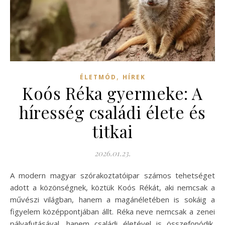
,
ÉLETMÓD
HÍREK
Koós Réka gyermeke: A
híresség családi élete és
titkai
2026.01.23.
A modern magyar szórakoztatóipar számos tehetséget
adott a közönségnek, köztük Koós Rékát, aki nemcsak a
művészi világban, hanem a magánéletében is sokáig a
figyelem középpontjában állt. Réka neve nemcsak a zenei
pályafutásával, hanem családi életével is összefonódik,