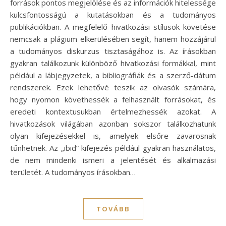
források pontos megjelölése és az információk hitelessége
kulcsfontosságú a kutatásokban és a tudományos
publikációkban. A megfelelő hivatkozási stílusok követése
nemcsak a plágium elkerülésében segít, hanem hozzájárul
a tudományos diskurzus tisztaságához is. Az írásokban
gyakran találkozunk különböző hivatkozási formákkal, mint
például a lábjegyzetek, a bibliográfiák és a szerző-dátum
rendszerek. Ezek lehetővé teszik az olvasók számára,
hogy nyomon követhessék a felhasznált forrásokat, és
eredeti kontextusukban értelmezhessék azokat. A
hivatkozások világában azonban sokszor találkozhatunk
olyan kifejezésekkel is, amelyek elsőre zavarosnak
tűnhetnek. Az „ibid” kifejezés például gyakran használatos,
de nem mindenki ismeri a jelentését és alkalmazási
területét. A tudományos írásokban…
TOVÁBB