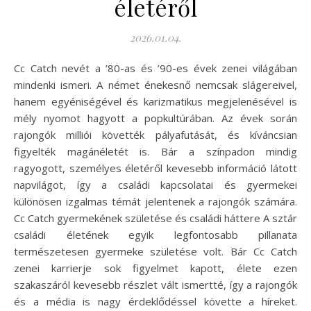
életéről
2026.01.04.
Cc Catch nevét a ’80-as és ’90-es évek zenei világában
mindenki ismeri. A német énekesnő nemcsak slágereivel,
hanem egyéniségével és karizmatikus megjelenésével is
mély nyomot hagyott a popkultúrában. Az évek során
rajongók milliói követték pályafutását, és kíváncsian
figyelték magánéletét is. Bár a színpadon mindig
ragyogott, személyes életéről kevesebb információ látott
napvilágot, így a családi kapcsolatai és gyermekei
különösen izgalmas témát jelentenek a rajongók számára.
Cc Catch gyermekének születése és családi háttere A sztár
családi életének egyik legfontosabb pillanata
természetesen gyermeke születése volt. Bár Cc Catch
zenei karrierje sok figyelmet kapott, élete ezen
szakaszáról kevesebb részlet vált ismertté, így a rajongók
és a média is nagy érdeklődéssel követte a híreket.