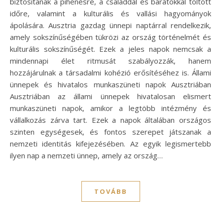
biztosítanak a pihenésre, a családdal és barátokkal töltött
időre, valamint a kulturális és vallási hagyományok
ápolására. Ausztria gazdag ünnepi naptárral rendelkezik,
amely sokszínűségében tükrözi az ország történelmét és
kulturális sokszínűségét. Ezek a jeles napok nemcsak a
mindennapi élet ritmusát szabályozzák, hanem
hozzájárulnak a társadalmi kohézió erősítéséhez is. Állami
ünnepek és hivatalos munkaszüneti napok Ausztriában
Ausztriában az állami ünnepek hivatalosan elismert
munkaszüneti napok, amikor a legtöbb intézmény és
vállalkozás zárva tart. Ezek a napok általában országos
szinten egységesek, és fontos szerepet játszanak a
nemzeti identitás kifejezésében. Az egyik legismertebb
ilyen nap a nemzeti ünnep, amely az ország…
TOVÁBB