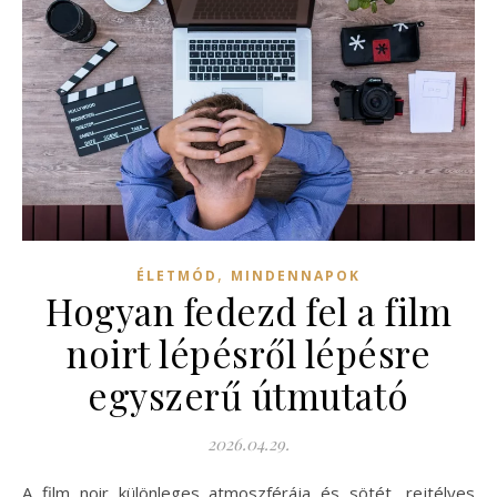
,
ÉLETMÓD
MINDENNAPOK
Hogyan fedezd fel a film
noirt lépésről lépésre
egyszerű útmutató
2026.04.29.
A film noir különleges atmoszférája és sötét, rejtélyes