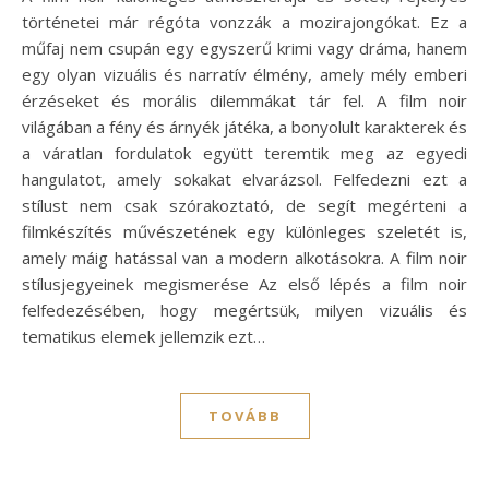
történetei már régóta vonzzák a mozirajongókat. Ez a
műfaj nem csupán egy egyszerű krimi vagy dráma, hanem
egy olyan vizuális és narratív élmény, amely mély emberi
érzéseket és morális dilemmákat tár fel. A film noir
világában a fény és árnyék játéka, a bonyolult karakterek és
a váratlan fordulatok együtt teremtik meg az egyedi
hangulatot, amely sokakat elvarázsol. Felfedezni ezt a
stílust nem csak szórakoztató, de segít megérteni a
filmkészítés művészetének egy különleges szeletét is,
amely máig hatással van a modern alkotásokra. A film noir
stílusjegyeinek megismerése Az első lépés a film noir
felfedezésében, hogy megértsük, milyen vizuális és
tematikus elemek jellemzik ezt…
TOVÁBB