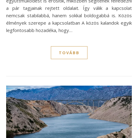
együttműködést is erősítik, miközben segítenek felfedezni
a pár tagjainak rejtett oldalait. Így válik a kapcsolat
nemcsak stabilabbá, hanem sokkal boldogabbá is. Közös
élmények szerepe a kapcsolatban A közös kalandok egyik
legfontosabb hozadéka, hogy…
TOVÁBB