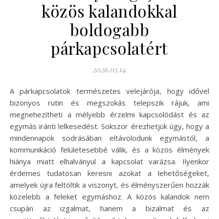
közös kalandokkal
boldogabb
párkapcsolatért
2026.05.14.
A párkapcsolatok természetes velejárója, hogy idővel
bizonyos rutin és megszokás telepszik rájuk, ami
megnehezítheti a mélyebb érzelmi kapcsolódást és az
egymás iránti lelkesedést. Sokszor érezhetjük úgy, hogy a
mindennapok sodrásában eltávolodunk egymástól, a
kommunikáció felületesebbé válik, és a közös élmények
hiánya miatt elhalványul a kapcsolat varázsa. Ilyenkor
érdemes tudatosan keresni azokat a lehetőségeket,
amelyek újra feltöltik a viszonyt, és élményszerűen hozzák
közelebb a feleket egymáshoz. A közös kalandok nem
csupán az izgalmat, hanem a bizalmat és az