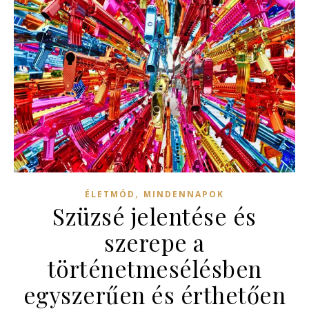
,
ÉLETMÓD
MINDENNAPOK
Szüzsé jelentése és
szerepe a
történetmesélésben
egyszerűen és érthetően