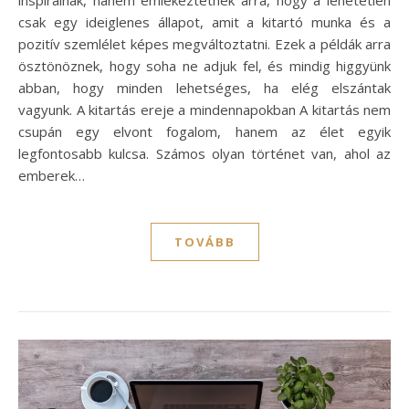
inspirálnak, hanem emlékeztetnek arra, hogy a lehetetlen
csak egy ideiglenes állapot, amit a kitartó munka és a
pozitív szemlélet képes megváltoztatni. Ezek a példák arra
ösztönöznek, hogy soha ne adjuk fel, és mindig higgyünk
abban, hogy minden lehetséges, ha elég elszántak
vagyunk. A kitartás ereje a mindennapokban A kitartás nem
csupán egy elvont fogalom, hanem az élet egyik
legfontosabb kulcsa. Számos olyan történet van, ahol az
emberek…
TOVÁBB