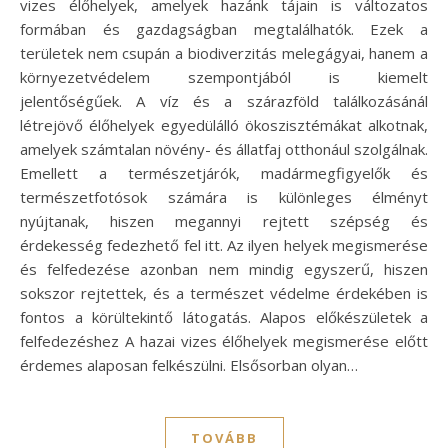
vizes élőhelyek, amelyek hazánk tájain is változatos
formában és gazdagságban megtalálhatók. Ezek a
területek nem csupán a biodiverzitás melegágyai, hanem a
környezetvédelem szempontjából is kiemelt
jelentőségűek. A víz és a szárazföld találkozásánál
létrejövő élőhelyek egyedülálló ökoszisztémákat alkotnak,
amelyek számtalan növény- és állatfaj otthonául szolgálnak.
Emellett a természetjárók, madármegfigyelők és
természetfotósok számára is különleges élményt
nyújtanak, hiszen megannyi rejtett szépség és
érdekesség fedezhető fel itt. Az ilyen helyek megismerése
és felfedezése azonban nem mindig egyszerű, hiszen
sokszor rejtettek, és a természet védelme érdekében is
fontos a körültekintő látogatás. Alapos előkészületek a
felfedezéshez A hazai vizes élőhelyek megismerése előtt
érdemes alaposan felkészülni. Elsősorban olyan…
TOVÁBB