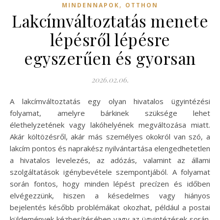
,
MINDENNAPOK
OTTHON
Lakcímváltoztatás menete
lépésről lépésre
egyszerűen és gyorsan
2026.02.06.
A lakcímváltoztatás egy olyan hivatalos ügyintézési
folyamat, amelyre bárkinek szüksége lehet
élethelyzetének vagy lakóhelyének megváltozása miatt.
Akár költözésről, akár más személyes okokról van szó, a
lakcím pontos és naprakész nyilvántartása elengedhetetlen
a hivatalos levelezés, az adózás, valamint az állami
szolgáltatások igénybevétele szempontjából. A folyamat
során fontos, hogy minden lépést precízen és időben
elvégezzünk, hiszen a késedelmes vagy hiányos
bejelentés később problémákat okozhat, például a postai
küldemények kézbesítésében vagy az ügyintézések során.