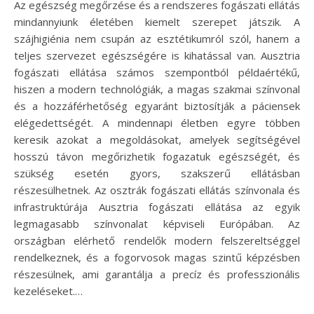
Az egészség megőrzése és a rendszeres fogászati ellátás
mindannyiunk életében kiemelt szerepet játszik. A
szájhigiénia nem csupán az esztétikumról szól, hanem a
teljes szervezet egészségére is kihatással van. Ausztria
fogászati ellátása számos szempontból példaértékű,
hiszen a modern technológiák, a magas szakmai színvonal
és a hozzáférhetőség egyaránt biztosítják a páciensek
elégedettségét. A mindennapi életben egyre többen
keresik azokat a megoldásokat, amelyek segítségével
hosszú távon megőrizhetik fogazatuk egészségét, és
szükség esetén gyors, szakszerű ellátásban
részesülhetnek. Az osztrák fogászati ellátás színvonala és
infrastruktúrája Ausztria fogászati ellátása az egyik
legmagasabb színvonalat képviseli Európában. Az
országban elérhető rendelők modern felszereltséggel
rendelkeznek, és a fogorvosok magas szintű képzésben
részesülnek, ami garantálja a precíz és professzionális
kezeléseket.…