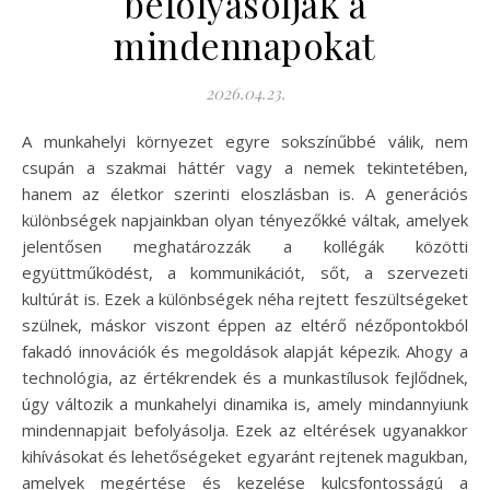
befolyásolják a
mindennapokat
2026.04.23.
A munkahelyi környezet egyre sokszínűbbé válik, nem
csupán a szakmai háttér vagy a nemek tekintetében,
hanem az életkor szerinti eloszlásban is. A generációs
különbségek napjainkban olyan tényezőkké váltak, amelyek
jelentősen meghatározzák a kollégák közötti
együttműködést, a kommunikációt, sőt, a szervezeti
kultúrát is. Ezek a különbségek néha rejtett feszültségeket
szülnek, máskor viszont éppen az eltérő nézőpontokból
fakadó innovációk és megoldások alapját képezik. Ahogy a
technológia, az értékrendek és a munkastílusok fejlődnek,
úgy változik a munkahelyi dinamika is, amely mindannyiunk
mindennapjait befolyásolja. Ezek az eltérések ugyanakkor
kihívásokat és lehetőségeket egyaránt rejtenek magukban,
amelyek megértése és kezelése kulcsfontosságú a