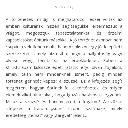
2026.02.13.
A történetek mindig is meghatározó részei voltak az
emberi kultúrának, hiszen segítségükkel értelmezzük a
világot, megosztjuk tapasztalatainkat, és érzelmi
kapcsolatokat építünk másokkal. A jó történet azonban nem
csupán a véletlenen múlik, hanem sokszor egy jól felépített
szerkezeten, amely biztosítja, hogy a hallgatóság vagy
olvasó végig fenntartsa az érdeklődését. Ebben a
struktúrában kulcsszerepet játszik egy olyan fogalom,
amely talán nem mindenkinek ismert, pedig minden
történet gerincét képezi: a szüzsé. Ez a kifejezés segít
megérteni, hogyan épülnek fel a történetek, és milyen
elemek alkotják azokat, hogy igazán hatásosak legyenek.
Mi az a szüzsé és honnan ered a fogalom? A szüzsé
kifejezés a francia „sujet” szóból származik, amely
eredetileg „témát” vagy „tárgyat” jelent.…