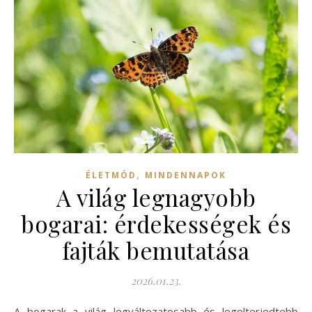
,
ÉLETMÓD
MINDENNAPOK
A világ legnagyobb
bogarai: érdekességek és
fajták bemutatása
2026.01.23.
A bogarak a világ legváltozatosabb és legelterjedtebb