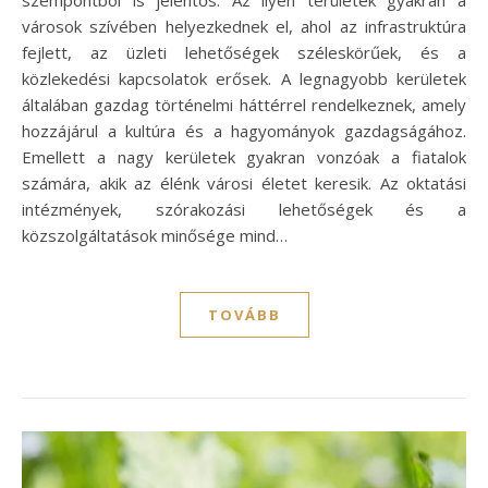
szempontból is jelentős. Az ilyen területek gyakran a
városok szívében helyezkednek el, ahol az infrastruktúra
fejlett, az üzleti lehetőségek széleskörűek, és a
közlekedési kapcsolatok erősek. A legnagyobb kerületek
általában gazdag történelmi háttérrel rendelkeznek, amely
hozzájárul a kultúra és a hagyományok gazdagságához.
Emellett a nagy kerületek gyakran vonzóak a fiatalok
számára, akik az élénk városi életet keresik. Az oktatási
intézmények, szórakozási lehetőségek és a
közszolgáltatások minősége mind…
TOVÁBB