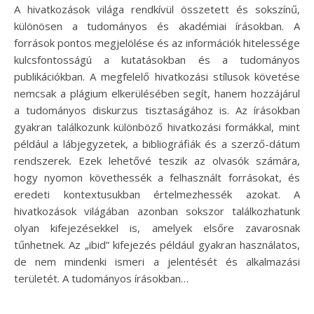
A hivatkozások világa rendkívül összetett és sokszínű,
különösen a tudományos és akadémiai írásokban. A
források pontos megjelölése és az információk hitelessége
kulcsfontosságú a kutatásokban és a tudományos
publikációkban. A megfelelő hivatkozási stílusok követése
nemcsak a plágium elkerülésében segít, hanem hozzájárul
a tudományos diskurzus tisztaságához is. Az írásokban
gyakran találkozunk különböző hivatkozási formákkal, mint
például a lábjegyzetek, a bibliográfiák és a szerző-dátum
rendszerek. Ezek lehetővé teszik az olvasók számára,
hogy nyomon követhessék a felhasznált forrásokat, és
eredeti kontextusukban értelmezhessék azokat. A
hivatkozások világában azonban sokszor találkozhatunk
olyan kifejezésekkel is, amelyek elsőre zavarosnak
tűnhetnek. Az „ibid” kifejezés például gyakran használatos,
de nem mindenki ismeri a jelentését és alkalmazási
területét. A tudományos írásokban…