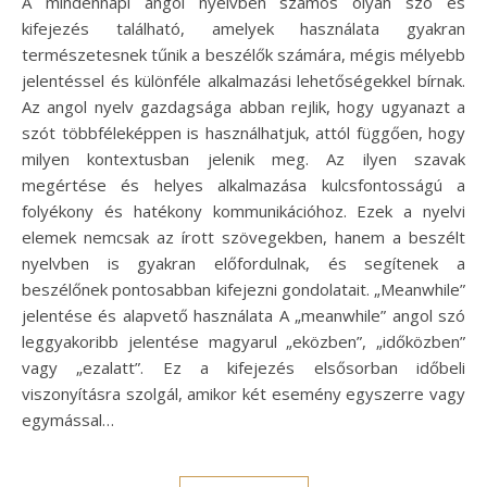
A mindennapi angol nyelvben számos olyan szó és
kifejezés található, amelyek használata gyakran
természetesnek tűnik a beszélők számára, mégis mélyebb
jelentéssel és különféle alkalmazási lehetőségekkel bírnak.
Az angol nyelv gazdagsága abban rejlik, hogy ugyanazt a
szót többféleképpen is használhatjuk, attól függően, hogy
milyen kontextusban jelenik meg. Az ilyen szavak
megértése és helyes alkalmazása kulcsfontosságú a
folyékony és hatékony kommunikációhoz. Ezek a nyelvi
elemek nemcsak az írott szövegekben, hanem a beszélt
nyelvben is gyakran előfordulnak, és segítenek a
beszélőnek pontosabban kifejezni gondolatait. „Meanwhile”
jelentése és alapvető használata A „meanwhile” angol szó
leggyakoribb jelentése magyarul „eközben”, „időközben”
vagy „ezalatt”. Ez a kifejezés elsősorban időbeli
viszonyításra szolgál, amikor két esemény egyszerre vagy
egymással…