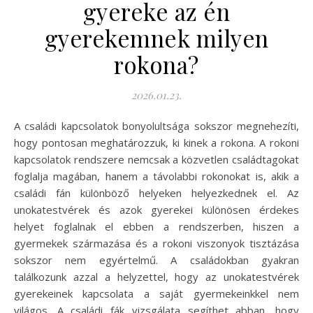
gyereke az én
gyerekemnek milyen
rokona?
2026.01.23.
A családi kapcsolatok bonyolultsága sokszor megnehezíti,
hogy pontosan meghatározzuk, ki kinek a rokona. A rokoni
kapcsolatok rendszere nemcsak a közvetlen családtagokat
foglalja magában, hanem a távolabbi rokonokat is, akik a
családi fán különböző helyeken helyezkednek el. Az
unokatestvérek és azok gyerekei különösen érdekes
helyet foglalnak el ebben a rendszerben, hiszen a
gyermekek származása és a rokoni viszonyok tisztázása
sokszor nem egyértelmű. A családokban gyakran
találkozunk azzal a helyzettel, hogy az unokatestvérek
gyerekeinek kapcsolata a saját gyermekeinkkel nem
világos. A családi fák vizsgálata segíthet abban, hogy