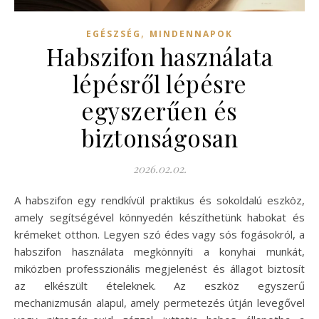
,
EGÉSZSÉG
MINDENNAPOK
Habszifon használata
lépésről lépésre
egyszerűen és
biztonságosan
2026.02.02.
A habszifon egy rendkívül praktikus és sokoldalú eszköz,
amely segítségével könnyedén készíthetünk habokat és
krémeket otthon. Legyen szó édes vagy sós fogásokról, a
habszifon használata megkönnyíti a konyhai munkát,
miközben professzionális megjelenést és állagot biztosít
az elkészült ételeknek. Az eszköz egyszerű
mechanizmusán alapul, amely permetezés útján levegővel