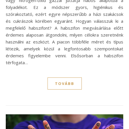
vagy nitrogén-oxid gázzal juttatja habos állapotba a
folyadékot. Ez a módszer gyors, higiénikus és
szórakoztató, ezért egyre népszerűbb a házi szakácsok
és cukrászok körében egyaránt. Hogyan válasszuk ki a
megfelelő habszifont? A habszifon megvásárlása előtt
érdemes alaposan átgondolni, milyen célokra szeretnénk
használni az eszközt. A piacon többféle méret és típus
létezik, amelyek közül a legfontosabb szempontokat
érdemes figyelembe venni. Elsősorban a habszifon
térfogata…
TOVÁBB