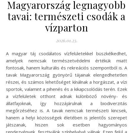
Magyarország legnagyobb
tavai: természeti csodák a
vízparton
2026.01.23.
A magyar táj csodálatos vízfelületekkel büszkélkedhet,
amelyek nemcsak természetvédelmi értékük miatt
fontosak, hanem kulturális és rekreációs szempontból is. A
tavak Magyarország gyönyörű tájainak elengedhetetlen
részei, és számos lehetőséget kínálnak a horgászat, a vízi
sportok, valamint a pihenés és a kikapcsolódás terén. Ezek
a vízfelületek otthont adnak különböző növény- és
állatfajoknak, így hozzájárulnak a biodiverzitás
megőrzéséhez is. A tavak nemcsak természeti kincsek,
hanem a helyi közösségek életében is jelentős szerepet
játszanak, hiszen sok esetben hagyományos
rendezvények, fesztiválok színhelyévé válnak. Ezen felül a