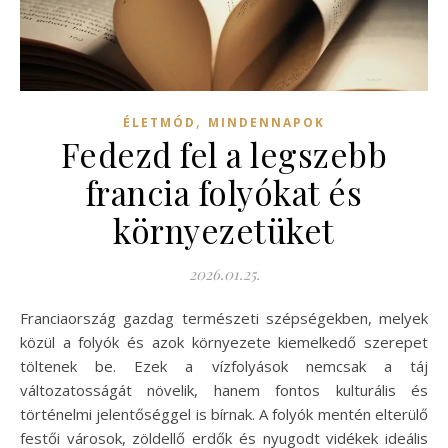
,
ÉLETMÓD
MINDENNAPOK
Fedezd fel a legszebb
francia folyókat és
környezetüket
2026.01.25.
Franciaország gazdag természeti szépségekben, melyek
közül a folyók és azok környezete kiemelkedő szerepet
töltenek be. Ezek a vízfolyások nemcsak a táj
változatosságát növelik, hanem fontos kulturális és
történelmi jelentőséggel is bírnak. A folyók mentén elterülő
festői városok, zöldellő erdők és nyugodt vidékek ideális