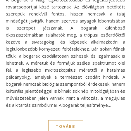
rovarcsoportjai közé tartoznak. Az élővilágban betöltött
szerepük rendkívül fontos, hiszen nemcsak a talaj
minőségét javítják, hanem szerves anyagok lebontásában
is szerepet játszanak. A bogarak különböző
ökoszisztémákban találhatók meg, a trópusi esőerdőktől
kezdve a sivatagokig, és képesek alkalmazkodni a
legkülönbözőbb környezeti feltételekhez. Bár sokan félnek
tőlük, a bogarak csodálatosan színesek és izgalmasak is
lehetnek. A méretük és formájuk széles spektrumot ölel
fel, a legkisebb mikroszkopikus mérettől a hatalmas
példányokig, amelyek a természet csodáit hirdetik. A
bogarak nemcsak biológiai szempontból érdekesek, hanem
kulturális jelentőséggel is bírnak: sok nép mitológiájában és
művészetében jelen vannak, mint a változás, a megújulás
és a kitartás szimbólumai. A bogarak teljesítménye…
TOVÁBB