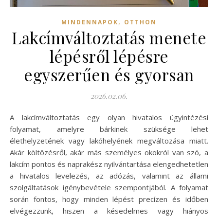
,
MINDENNAPOK
OTTHON
Lakcímváltoztatás menete
lépésről lépésre
egyszerűen és gyorsan
2026.02.06.
A lakcímváltoztatás egy olyan hivatalos ügyintézési
folyamat, amelyre bárkinek szüksége lehet
élethelyzetének vagy lakóhelyének megváltozása miatt.
Akár költözésről, akár más személyes okokról van szó, a
lakcím pontos és naprakész nyilvántartása elengedhetetlen
a hivatalos levelezés, az adózás, valamint az állami
szolgáltatások igénybevétele szempontjából. A folyamat
során fontos, hogy minden lépést precízen és időben
elvégezzünk, hiszen a késedelmes vagy hiányos