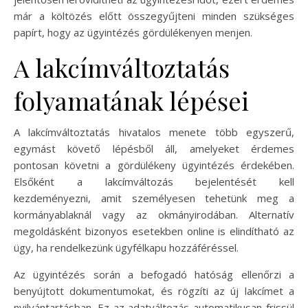
már a költözés előtt összegyűjteni minden szükséges
papírt, hogy az ügyintézés gördülékenyen menjen.
A lakcímváltoztatás
folyamatának lépései
A lakcímváltoztatás hivatalos menete több egyszerű,
egymást követő lépésből áll, amelyeket érdemes
pontosan követni a gördülékeny ügyintézés érdekében.
Elsőként a lakcímváltozás bejelentését kell
kezdeményezni, amit személyesen tehetünk meg a
kormányablaknál vagy az okmányirodában. Alternatív
megoldásként bizonyos esetekben online is elindítható az
ügy, ha rendelkezünk ügyfélkapu hozzáféréssel.
Az ügyintézés során a befogadó hatóság ellenőrzi a
benyújtott dokumentumokat, és rögzíti az új lakcímet a
nyilvántartásban. Ez az adatváltozás automatikusan frissül