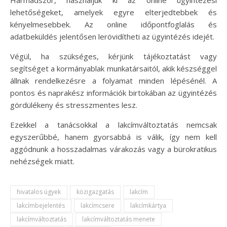
Harmadszor, használjuk ki az online ügyintézési
lehetőségeket, amelyek egyre elterjedtebbek és
kényelmesebbek. Az online időpontfoglalás és
adatbeküldés jelentősen lerövidítheti az ügyintézés idejét.
Végül, ha szükséges, kérjünk tájékoztatást vagy
segítséget a kormányablak munkatársaitól, akik készséggel
állnak rendelkezésre a folyamat minden lépésénél. A
pontos és naprakész információk birtokában az ügyintézés
gördülékeny és stresszmentes lesz.
Ezekkel a tanácsokkal a lakcímváltoztatás nemcsak
egyszerűbbé, hanem gyorsabbá is válik, így nem kell
aggódnunk a hosszadalmas várakozás vagy a bürokratikus
nehézségek miatt.
hivatalos ügyek
közigazgatás
lakcím
lakcímbejelentés
lakcímcsere
lakcímkártya
lakcímváltoztatás
lakcímváltoztatás menete