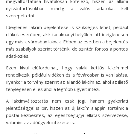
megváltoztatása hivatalosan kötelező, hiszen az állami
nyilvántartásokban mindig a valós adatokat kell
szerepeltetni.
Ideiglenes lakcím bejelentése is szükséges lehet, például
diákok esetében, akik tanulmányi helyük miatt ideiglenesen
egy másik városban laknak. Ebben az esetben a bejelentés
más szabályok szerint történik, de szintén fontos a pontos
adatközlés.
Ezen kívül előfordulhat, hogy valaki kettős lakcímmel
rendelkezik, például vidéken és a fővárosban is van lakása.
Ilyenkor a törvény szerint az állandó lakcím az, ahol az illető
ténylegesen él és ahol a legfőbb ügyeit intézi.
A lakcímváltoztatás nem csak jogi, hanem gyakorlati
jelentőséggel is bír, hiszen az új lakcím alapján történik a
postai kézbesítés, az egészségügyi ellátás szervezése,
valamint az adóügyek intézése is.