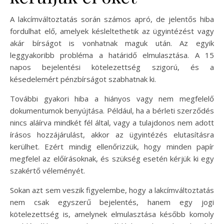
A lakcímváltoztatás során számos apró, de jelentős hiba
fordulhat elő, amelyek késleltethetik az ügyintézést vagy
akár bírságot is vonhatnak maguk után. Az egyik
leggyakoribb probléma a határidő elmulasztása. A 15
napos bejelentési kötelezettség szigorú, és a
késedelemért pénzbírságot szabhatnak ki.
További gyakori hiba a hiányos vagy nem megfelelő
dokumentumok benyújtása. Például, ha a bérleti szerződés
nincs aláírva mindkét fél által, vagy a tulajdonos nem adott
írásos hozzájárulást, akkor az ügyintézés elutasításra
kerülhet. Ezért mindig ellenőrizzük, hogy minden papír
megfelel az előírásoknak, és szükség esetén kérjük ki egy
szakértő véleményét.
Sokan azt sem veszik figyelembe, hogy a lakcímváltoztatás
nem csak egyszerű bejelentés, hanem egy jogi
kötelezettség is, amelynek elmulasztása később komoly