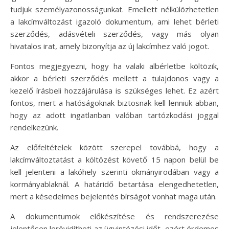
tudjuk személyazonosságunkat. Emellett nélkülözhetetlen
a lakcímváltozást igazoló dokumentum, ami lehet bérleti
szerződés, adásvételi szerződés, vagy más olyan
hivatalos irat, amely bizonyítja az új lakcímhez való jogot.
Fontos megjegyezni, hogy ha valaki albérletbe költözik,
akkor a bérleti szerződés mellett a tulajdonos vagy a
kezelő írásbeli hozzájárulása is szükséges lehet. Ez azért
fontos, mert a hatóságoknak biztosnak kell lenniük abban,
hogy az adott ingatlanban valóban tartózkodási joggal
rendelkezünk.
Az előfeltételek között szerepel továbbá, hogy a
lakcímváltoztatást a költözést követő 15 napon belül be
kell jelenteni a lakóhely szerinti okmányirodában vagy a
kormányablaknál. A határidő betartása elengedhetetlen,
mert a késedelmes bejelentés bírságot vonhat maga után.
A dokumentumok előkészítése és rendszerezése
jelentősen lerövidítheti az ügyintézési időt, ezért érdemes