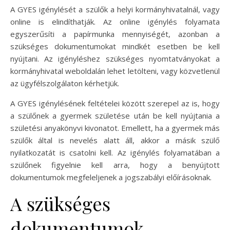
A GYES igénylését a szülők a helyi kormányhivatalnál, vagy
online is elindíthatják. Az online igénylés folyamata
egyszerűsíti a papírmunka mennyiségét, azonban a
szükséges dokumentumokat mindkét esetben be kell
nyújtani. Az igényléshez szükséges nyomtatványokat a
kormányhivatal weboldalán lehet letölteni, vagy közvetlenül
az ügyfélszolgálaton kérhetjük.
A GYES igénylésének feltételei között szerepel az is, hogy
a szülőnek a gyermek születése után be kell nyújtania a
születési anyakönyvi kivonatot. Emellett, ha a gyermek más
szülők által is nevelés alatt áll, akkor a másik szülő
nyilatkozatát is csatolni kell. Az igénylés folyamatában a
szülőnek figyelnie kell arra, hogy a benyújtott
dokumentumok megfeleljenek a jogszabályi előírásoknak.
A szükséges
dokumentumok