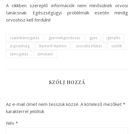
A cikkben szereplő információk nem minősülnek orvosi
tanácsnak. Egészségügyi problémák esetén mindig
orvoshoz kell fordulni!
családtámogatás
gyermekgondozás
gyes
igénylés
jogosultság
lépésről lépésre
szociális ellátás
szülők
támogatás
útmutató
SZÓLJ HOZZÁ
Az e-mail címet nem tesszük közzé.
A kötelező mezőket
*
karakterrel jelöltük
Név
*