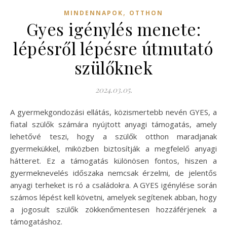
,
MINDENNAPOK
OTTHON
Gyes igénylés menete:
lépésről lépésre útmutató
szülőknek
2024.03.05.
A gyermekgondozási ellátás, közismertebb nevén GYES, a
fiatal szülők számára nyújtott anyagi támogatás, amely
lehetővé teszi, hogy a szülők otthon maradjanak
gyermekükkel, miközben biztosítják a megfelelő anyagi
hátteret. Ez a támogatás különösen fontos, hiszen a
gyermeknevelés időszaka nemcsak érzelmi, de jelentős
anyagi terheket is ró a családokra. A GYES igénylése során
számos lépést kell követni, amelyek segítenek abban, hogy
a jogosult szülők zökkenőmentesen hozzáférjenek a
támogatáshoz.