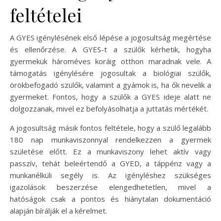
feltételei
A GYES igénylésének első lépése a jogosultság megértése
és ellenőrzése. A GYES-t a szülők kérhetik, hogyha
gyermekük hároméves koráig otthon maradnak vele. A
támogatás igénylésére jogosultak a biológiai szülők,
örökbefogadó szülők, valamint a gyámok is, ha ők nevelik a
gyermeket. Fontos, hogy a szülők a GYES ideje alatt ne
dolgozzanak, mivel ez befolyásolhatja a juttatás mértékét.
A jogosultság másik fontos feltétele, hogy a szülő legalább
180 nap munkaviszonnyal rendelkezzen a gyermek
születése előtt. Ez a munkaviszony lehet aktív vagy
passzív, tehát beleértendő a GYED, a táppénz vagy a
munkanélküli segély is. Az igényléshez szükséges
igazolások beszerzése elengedhetetlen, mivel a
hatóságok csak a pontos és hiánytalan dokumentáció
alapján bírálják el a kérelmet.