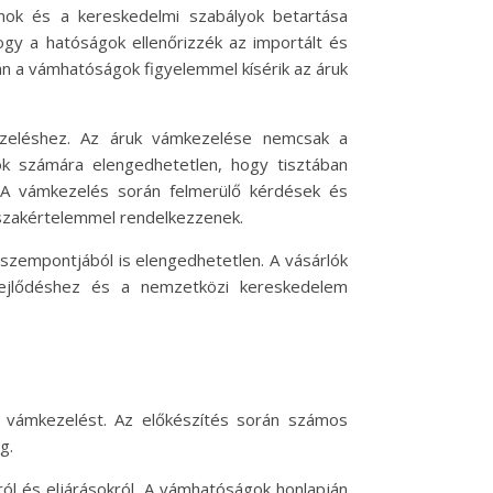
mok és a kereskedelmi szabályok betartása
ogy a hatóságok ellenőrizzék az importált és
n a vámhatóságok figyelemmel kísérik az áruk
kezeléshez. Az áruk vámkezelése nemcsak a
ök számára elengedhetetlen, hogy tisztában
. A vámkezelés során felmerülő kérdések és
 szakértelemmel rendelkezzenek.
szempontjából is elengedhetetlen. A vásárlók
 fejlődéshez és a nemzetközi kereskedelem
s vámkezelést. Az előkészítés során számos
g.
ól és eljárásokról. A vámhatóságok honlapján