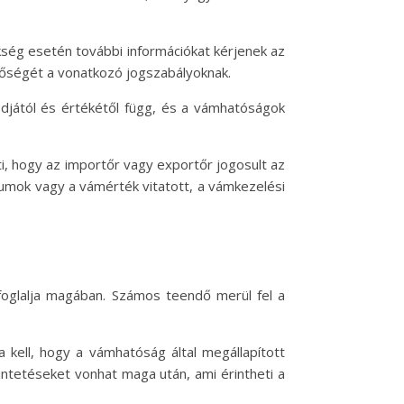
kség esetén további információkat kérjenek az
lőségét a vonatkozó jogszabályoknak.
jától és értékétől függ, és a vámhatóságok
, hogy az importőr vagy exportőr jogosult az
tumok vagy a vámérték vitatott, a vámkezelési
 foglalja magában. Számos teendő merül fel a
kell, hogy a vámhatóság által megállapított
ntetéseket vonhat maga után, ami érintheti a