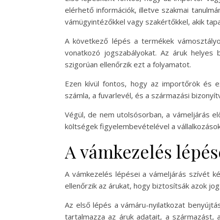
elérhető információk, illetve szakmai tanulmá
vámügyintézőkkel vagy szakértőkkel, akik tapa
A következő lépés a termékek vámosztályo
vonatkozó jogszabályokat. Az áruk helyes
szigorúan ellenőrzik ezt a folyamatot.
Ezen kívül fontos, hogy az importőrök és e
számla, a fuvarlevél, és a származási bizonyít
Végül, de nem utolsósorban, a vámeljárás el
költségek figyelembevételével a vállalkozások
A vámkezelés lépés
A vámkezelés lépései a vámeljárás szívét ké
ellenőrzik az árukat, hogy biztosítsák azok 
Az első lépés a vámáru-nyilatkozat benyújtá
tartalmazza az áruk adatait, a származást, 