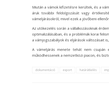
Miután a vámok kifizetésre kerültek, és a v
áruk további feldolgozását vagy értékesít
vámeljárásokról, mivel ezek a jövőbeni ellen
Az utókezelés során a vállalkozásoknak érdem
optimalizálásában, és a problémák korai fel
a vámjogszabályok és eljárások változásait is
A vámeljárás menete tehát nem csupán eg
működhessenek a nemzetközi piacon, és bizto
dokumentáció
export
határátkelés
imp