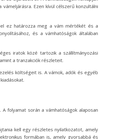
 vámeljárásra. Ezen kívül célszerű konzultálni
ivel ez határozza meg a vám mértékét és a
nyolításához, és a vámhatóságok általában
ges iratok közé tartozik a szállítmányozási
amint a tranzakciók részleteit.
ezelés költségeit is. A vámok, adók és egyéb
 kiadásokat.
al. A folyamat során a vámhatóságok alaposan
ania kell egy részletes nyilatkozatot, amely
elektronikus formában is, amely gyorsabbá és