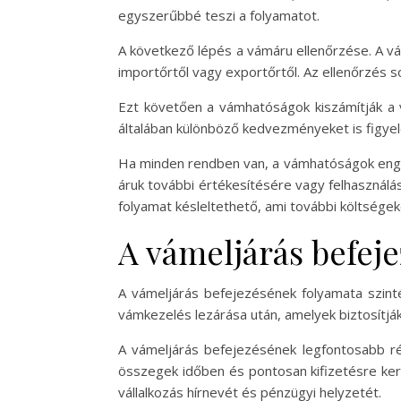
egyszerűbbé teszi a folyamatot.
A következő lépés a vámáru ellenőrzése. A vá
importőrtől vagy exportőrtől. Az ellenőrzés
Ezt követően a vámhatóságok kiszámítják a
általában különböző kedvezményeket is figye
Ha minden rendben van, a vámhatóságok enged
áruk további értékesítésére vagy felhasználá
folyamat késleltethető, ami további költsége
A vámeljárás befeje
A vámeljárás befejezésének folyamata szinté
vámkezelés lezárása után, amelyek biztosítj
A vámeljárás befejezésének legfontosabb ré
összegek időben és pontosan kifizetésre ker
vállalkozás hírnevét és pénzügyi helyzetét.