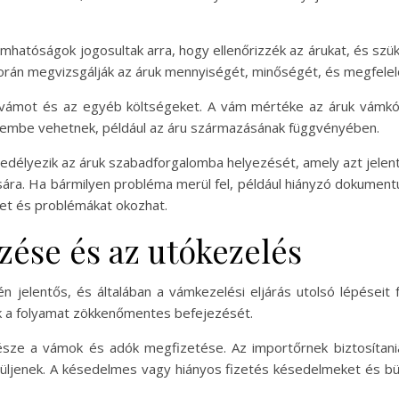
mhatóságok jogosultak arra, hogy ellenőrizzék az árukat, és szü
 során megvizsgálják az áruk mennyiségét, minőségét, és megfele
 vámot és az egyéb költségeket. A vám mértéke az áruk vámkód
lembe vehetnek, például az áru származásának függvényében.
élyezik az áruk szabadforgalomba helyezését, amely azt jelenti
sára. Ha bármilyen probléma merül fel, például hiányzó dokumen
ket és problémákat okozhat.
zése és az utókezelés
n jelentős, és általában a vámkezelési eljárás utolsó lépéseit
ák a folyamat zökkenőmentes befejezését.
sze a vámok és adók megfizetése. Az importőrnek biztosítania 
üljenek. A késedelmes vagy hiányos fizetés késedelmeket és bü