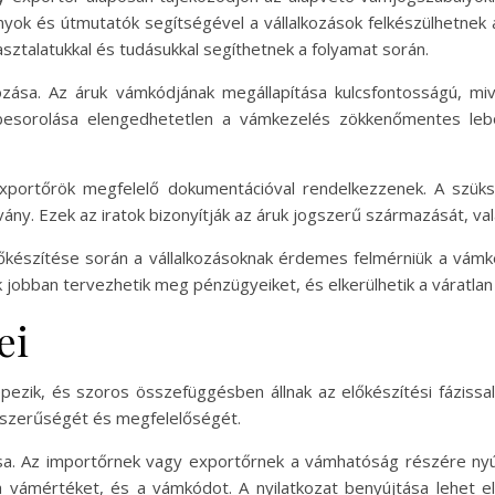
nyok és útmutatók segítségével a vállalkozások felkészülhetnek a
sztalatukkal és tudásukkal segíthetnek a folyamat során.
zása. Az áruk vámkódjának megállapítása kulcsfontosságú, m
 besorolása elengedhetetlen a vámkezelés zökkenőmentes lebo
xportőrök megfelelő dokumentációval rendelkezzenek. A szüksé
vány. Ezek az iratok bizonyítják az áruk jogszerű származását, val
őkészítése során a vállalkozásoknak érdemes felmérniük a vámk
 jobban tervezhetik meg pénzügyeiket, és elkerülhetik a váratlan
ei
pezik, és szoros összefüggésben állnak az előkészítési fáziss
jogszerűségét és megfelelőségét.
sa. Az importőrnek vagy exportőrnek a vámhatóság részére nyújt
a vámértéket, és a vámkódot. A nyilatkozat benyújtása lehet 