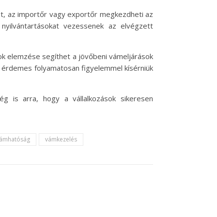
ét, az importőr vagy exportőr megkezdheti az
 nyilvántartásokat vezessenek az elvégzett
tok elemzése segíthet a jövőbeni vámeljárások
k érdemes folyamatosan figyelemmel kísérniük
 is arra, hogy a vállalkozások sikeresen
ámhatóság
vámkezelés