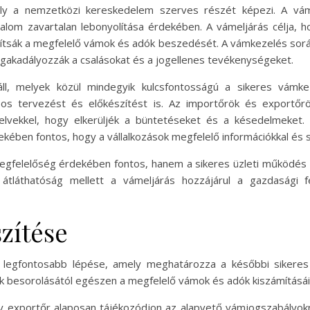
ly a nemzetközi kereskedelem szerves részét képezi. A vá
alom zavartalan lebonyolítása érdekében. A vámeljárás célja, h
osítsák a megfelelő vámok és adók beszedését. A vámkezelés sorá
akadályozzák a csalásokat és a jogellenes tevékenységeket.
ll, melyek közül mindegyik kulcsfontosságú a sikeres vám
apos tervezést és előkészítést is. Az importőrök és exportőr
elvekkel, hogy elkerüljék a büntetéseket és a késedelmeket
ében fontos, hogy a vállalkozások megfelelő információkkal és
gfelelőség érdekében fontos, hanem a sikeres üzleti működés 
átláthatóság mellett a vámeljárás hozzájárul a gazdasági
zítése
k legfontosabb lépése, amely meghatározza a későbbi sikere
uk besorolásától egészen a megfelelő vámok és adók kiszámításái
y exportőr alaposan tájékozódjon az alapvető vámjogszabályokr