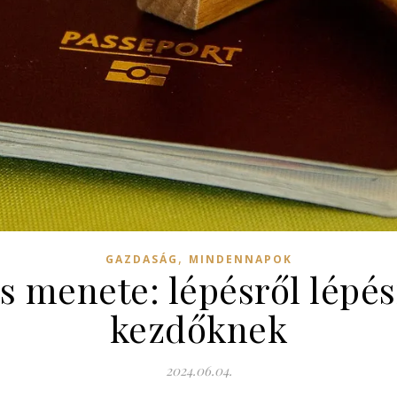
,
GAZDASÁG
MINDENNAPOK
s menete: lépésről lépé
kezdőknek
2024.06.04.