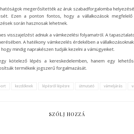
ámhatóságok megerősítették az áruk szabadforgalomba helyezés
ését. Ezen a ponton fontos, hogy a vállalkozások megfelelő
őrzések során hasznosak lehetnek.
es visszajelzést adniuk a vámkezelési folyamatról. A tapasztala
ismerésében. A hatékony vámkezelés érdekében a vállalkozásokna
, hogy mindig naprakészen tudják kezelni a vámügyeiket.
y kötelező lépés a kereskedelemben, hanem egy lehetőség
sítsák termékeik jogszerű forgalmazását.
ort
kezdőknek
lépésről lépésre
útmutató
vámeljárás
v
SZÓLJ HOZZÁ