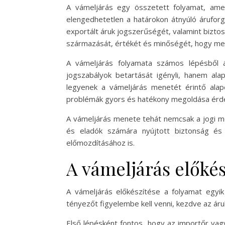
A vámeljárás egy összetett folyamat, ame
elengedhetetlen a határokon átnyúló áruforg
exportált áruk jogszerűségét, valamint bizt
származását, értékét és minőségét, hogy meg
A vámeljárás folyamata számos lépésből á
jogszabályok betartását igényli, hanem al
legyenek a vámeljárás menetét érintő alap
problémák gyors és hatékony megoldása érdek
A vámeljárás menete tehát nemcsak a jogi me
és eladók számára nyújtott biztonság és 
előmozdításához is.
A vámeljárás előkés
A vámeljárás előkészítése a folyamat egyi
tényezőt figyelembe kell venni, kezdve az ár
Első lépésként fontos, hogy az importőr vag