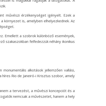
téssel is magukkal ragadják a látogatókat. A
zik.
mint művészi érzékenységet igényelt. Ezek a
 a környezet is, amelyben elhelyezkednek. Az
zépséget.
hez. Emellett a szobrok különböző események,
kező szakaszokban felfedezzük néhány ikonikus
n monumentális alkotások jellemzően vallási,
 a híres Rio de Janeiró-i Krisztus szobor, amely
hanem a tervezést, a művészi koncepciót és a
látogatók nemcsak a művészetet, hanem a hely