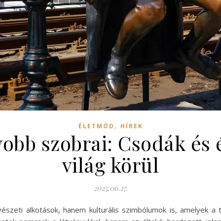
,
ÉLETMÓD
HÍREK
yobb szobrai: Csodák és
világ körül
2025.06.27.
zeti alkotások, hanem kulturális szimbólumok is, amelyek a t