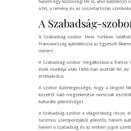
hanem egy közösségi tér is, ahol különböző v
a hit, a remény és az összetartozás szimbólu
A Szabadság-szobor
A Szabadság-szobor New Yorkban találhat
Franciaország ajándékozta az Egyesült Államo
métert.
A Szabadság-szobor megalkotása a francia 
évek munkája után 1886-ban avatták fel. Az 
értékekről is.
A szobor különlegessége, hogy a lángoló fá
közelről való megtekintése nemcsak esztéti
kulturális jelentőséget.
A Szabadság-szobor a világörökség része, és
turizmus szempontjából jelentős, hanem kul
hanem a szabadság és az emberi jogok szimból