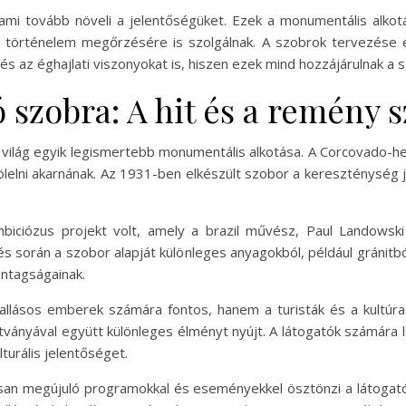
ami tovább növeli a jelentőségüket. Ezek a monumentális alko
s történelem megőrzésére is szolgálnak. A szobrok tervezése 
 és az éghajlati viszonyokat is, hiszen ezek mind hozzájárulnak
ó szobra: A hit és a remény
a világ egyik legismertebb monumentális alkotása. A Corcovado-
t ölelni akarnának. Az 1931-ben elkészült szobor a kereszténység j
iciózus projekt volt, amely a brazil művész, Paul Landowski
 során a szobor alapját különleges anyagokból, például gránitbó
zontagságainak.
lásos emberek számára fontos, hanem a turisták és a kultúra 
tványával együtt különleges élményt nyújt. A látogatók számára l
turális jelentőséget.
san megújuló programokkal és eseményekkel ösztönzi a látogat