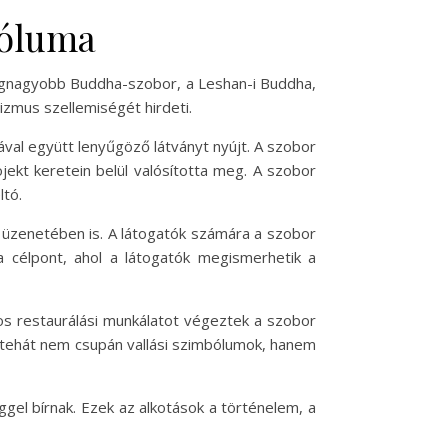
bóluma
 legnagyobb Buddha-szobor, a Leshan-i Buddha,
izmus szellemiségét hirdeti.
ával együtt lenyűgöző látványt nyújt. A szobor
jekt keretein belül valósította meg. A szobor
ltó.
 üzenetében is. A látogatók számára a szobor
ta célpont, ahol a látogatók megismerhetik a
os restaurálási munkálatot végeztek a szobor
 tehát nem csupán vallási szimbólumok, hanem
ggel bírnak. Ezek az alkotások a történelem, a