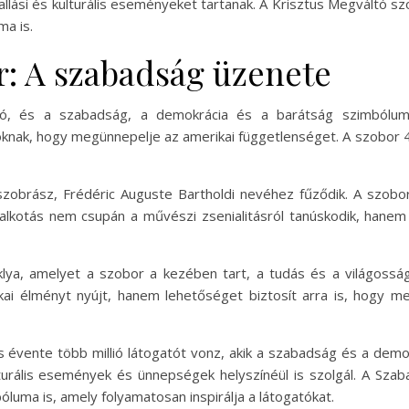
allási és kulturális eseményeket tartanak. A Krisztus Megváltó
ma is.
: A szabadság üzenete
ó, és a szabadság, a demokrácia és a barátság szimbólum
knak, hogy megünnepelje az amerikai függetlenséget. A szobor 4
szobrász, Frédéric Auguste Bartholdi nevéhez fűződik. A szob
alkotás nem csupán a művészi zsenialitásról tanúskodik, hanem
klya, amelyet a szobor a kezében tart, a tudás és a világoss
kai élményt nyújt, hanem lehetőséget biztosít arra is, hogy m
 évente több millió látogatót vonz, akik a szabadság és a demok
turális események és ünnepségek helyszínéül is szolgál. A Sz
uma is, amely folyamatosan inspirálja a látogatókat.