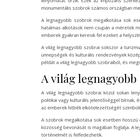
lenyomatát őrzik. Ezek az impozáns szerkeze
monumentális szobrok számos országban megta
A legnagyobb szobrok megalkotása sok esetb
hatalmas alkotások nem csupán a méretek mia
emberek gyakran keresik fel ezeket a helysz
A világ legnagyobb szobrai sokszor a turizm
ünnepségek és kulturális rendezvények középp
példát a világ legnagyobb szobraiból, és megi
A világ legnagyobb 
A világ legnagyobb szobrai közül sokan leny
politikai vagy kulturális jelentőséggel bírnak,
az emberek hitbéli elkötelezettségét szimboliz
A szobrok megalkotása sok esetben hosszú és
közösség bevonását is magában foglalja. A l
történelmét is felfedezhetik.