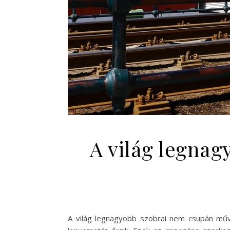
A világ legnag
A világ legnagyobb szobrai nem csupán művés