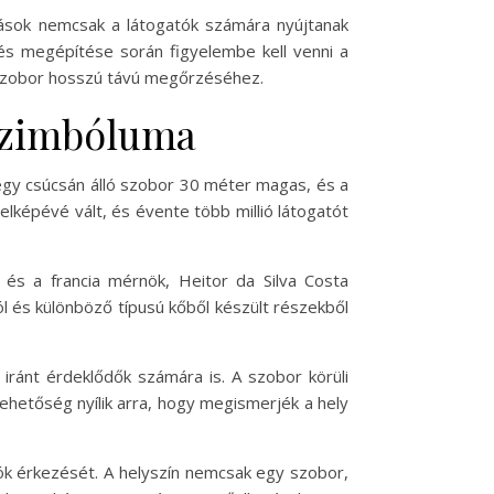
tások nemcsak a látogatók számára nyújtanak
és megépítése során figyelembe kell venni a
 a szobor hosszú távú megőrzéséhez.
 szimbóluma
hegy csúcsán álló szobor 30 méter magas, és a
elképévé vált, és évente több millió látogatót
 és a francia mérnök, Heitor da Silva Costa
l és különböző típusú kőből készült részekből
iránt érdeklődők számára is. A szobor körüli
ehetőség nyílik arra, hogy megismerjék a hely
ók érkezését. A helyszín nemcsak egy szobor,