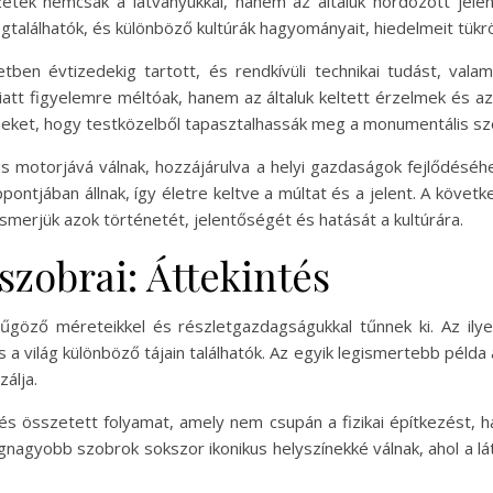
tek nemcsak a látványukkal, hanem az általuk hordozott jelen
lálhatók, és különböző kultúrák hagyományait, hiedelmeit tükrö
en évtizedekig tartott, és rendkívüli technikai tudást, vala
tt figyelemre méltóak, hanem az általuk keltett érzelmek és az
íneket, hogy testközelből tapasztalhassák meg a monumentális s
us motorjává válnak, hozzájárulva a helyi gazdaságok fejlődésé
ontjában állnak, így életre keltve a múltat és a jelent. A követ
smerjük azok történetét, jelentőségét és hatását a kultúrára.
szobrai: Áttekintés
űgöző méreteikkel és részletgazdagságukkal tűnnek ki. Az ilye
 és a világ különböző tájain találhatók. Az egyik legismertebb példa
álja.
 összetett folyamat, amely nem csupán a fizikai építkezést, 
egnagyobb szobrok sokszor ikonikus helyszínekké válnak, ahol a 