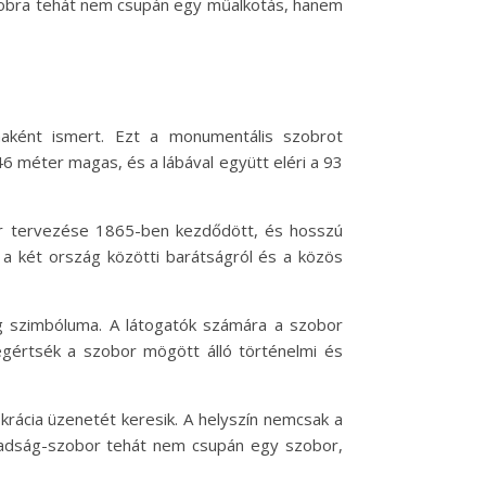
 szobra tehát nem csupán egy műalkotás, hanem
aként ismert. Ezt a monumentális szobrot
6 méter magas, és a lábával együtt eléri a 93
or tervezése 1865-ben kezdődött, és hosszú
 a két ország közötti barátságról és a közös
ág szimbóluma. A látogatók számára a szobor
egértsék a szobor mögött álló történelmi és
rácia üzenetét keresik. A helyszín nemcsak a
abadság-szobor tehát nem csupán egy szobor,