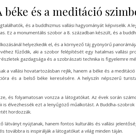
 béke és a meditáció szim
gtalálhatók, és a buddhizmus vallási hagyományát képviselik. A
as. Ez a monumentális szobor a 8. században készült, és a buddh
álkozásánál helyezkedik el, és a környező táj gyönyörű panorámáj
hez fűződik, aki a szobor felépítését egy hatalmas vallási pro
észletek gazdagsága és a szobrászati technika is figyelemre mé
k a vallási hovatartozásban rejlik, hanem a béke és a meditáció
ációra és a belső béke keresésére. A helyszín népszerű turis
ze, és folyamatosan vonzza a látogatókat. Az évek során szám
 is élvezhessék ezt a lenyűgöző műalkotást. A Buddha-szobrok
etét hordozzák.
látványt nyújtanak, hanem fontos kulturális és vallási jelentősé
és továbbra is inspirálják a látogatókat a világ minden táján.