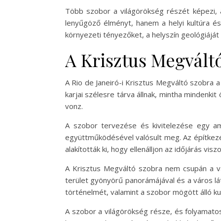
Több szobor a világörökség részét képezi, 
lenyűgöző élményt, hanem a helyi kultúra é
környezeti tényezőket, a helyszín geológiáját
A Krisztus Megvált
A Rio de Janeiró-i Krisztus Megváltó szobra 
karjai szélesre tárva állnak, mintha mindenki
vonz.
A szobor tervezése és kivitelezése egy amb
együttműködésével valósult meg. Az építkezés
alakították ki, hogy ellenálljon az időjárás vis
A Krisztus Megváltó szobra nem csupán a val
terület gyönyörű panorámájával és a város lá
történelmét, valamint a szobor mögött álló kul
A szobor a világörökség része, és folyamato