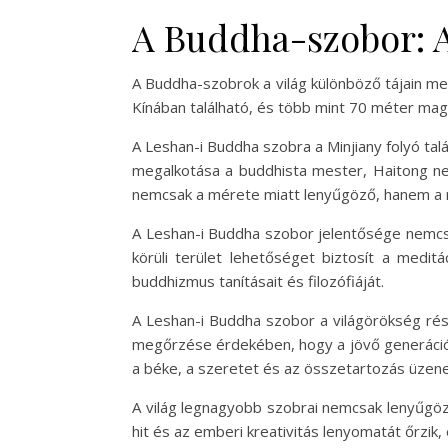
A Buddha-szobor: A
A Buddha-szobrok a világ különböző tájain me
Kínában található, és több mint 70 méter mag
A Leshan-i Buddha szobra a Minjiany folyó tal
megalkotása a buddhista mester, Haitong nevé
nemcsak a mérete miatt lenyűgöző, hanem a r
A Leshan-i Buddha szobor jelentősége nemcsa
körüli terület lehetőséget biztosít a medit
buddhizmus tanításait és filozófiáját.
A Leshan-i Buddha szobor a világörökség rés
megőrzése érdekében, hogy a jövő generációi
a béke, a szeretet és az összetartozás üzen
A világ legnagyobb szobrai nemcsak lenyűgöző 
hit és az emberi kreativitás lenyomatát őrzik, 