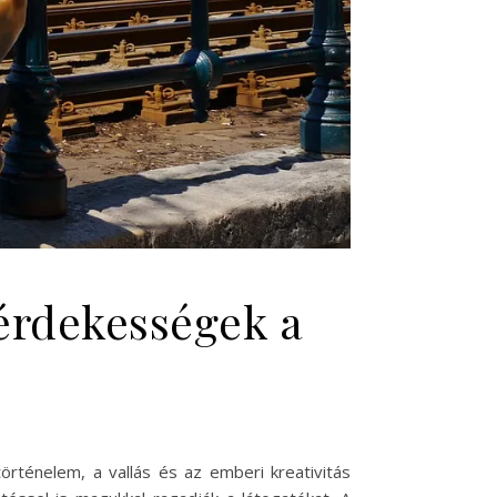
 érdekességek a
örténelem, a vallás és az emberi kreativitás