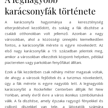
karácsonyfák története
A karácsonyfa hagyománya a kereszténység
elterjedésével kezdődött, és sokáig a fák díszítése a
családi otthonokban volt jellemző. Azonban a nagy
városokban, ahol a közösségi ünneplés kiemelkedően
fontos, a karácsonyfák mérete is egyre növekedett. Az
első nagy karácsonyfák a 19. században jelentek meg,
amikor a városokban elkezdtek központi helyeken, például
piactereken vagy parkokban fenyőfákat állítani.
Ezek a fák kezdetben csak néhány méter magasak voltak,
de ahogy a városok fejlődtek és a turizmus növekedett,
úgy a fák mérete is egyre nagyobb lett. A legnagyobb
karácsonyfát a Rockefeller Centerben állítják fel New
Yorkban, amely évről évre a város ikonikus szimbólumává
válik. A fa díszítése, amely éjszaka ragyogó fényekkel és
csillogó díszekkel van tele, a látogatók számára