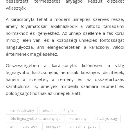
beszerzett, természetes anyagból készült díszeket
választják.
A karácsonyfa tehát a modern ünneplés szerves része,
amely folyamatosan alkalmazkodik a változó társadalmi
normákhoz és igényekhez. Az ünnep szelleme a fák körül
mindig jelen van, és a közösségi ünneplés fontosságát
hangsúlyozza, ami elengedhetetlen a karácsony valódi
értelmének megéléséhez.
Összességében a karácsonyfa, különösen a világ
legnagyobb karácsonyfái, nemcsak látványos díszítések,
hanem a szeretet, a remény és az összetartozás
szimbólumai is, amelyek mindenki számára örömet és
boldogságot hoznak az ünnepek alatt.
csodás látvány
díszek
fények
föld legnagyobb karácsonyfája
karácsony
látványosság
tél
tradíciók
ünnepek
ünnepi hangulat