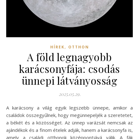
,
HÍREK
OTTHON
A föld legnagyobb
karácsonyfája: csodás
ünnepi látványosság
2025.05.29.
A karácsony a világ egyik legszebb ünnepe, amikor a
családok összegyűlnek, hogy megünnepeljék a szeretetet,
a békét és a közösséget. Az ünnep varázsát nemcsak az
ajándékok és a finom ételek adják, hanem a karácsonyfa is,
amely a családi otthonok középpontjává válik. A fák