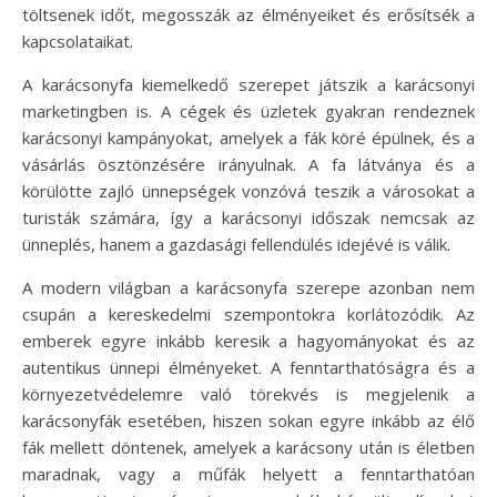
töltsenek időt, megosszák az élményeiket és erősítsék a
kapcsolataikat.
A karácsonyfa kiemelkedő szerepet játszik a karácsonyi
marketingben is. A cégek és üzletek gyakran rendeznek
karácsonyi kampányokat, amelyek a fák köré épülnek, és a
vásárlás ösztönzésére irányulnak. A fa látványa és a
körülötte zajló ünnepségek vonzóvá teszik a városokat a
turisták számára, így a karácsonyi időszak nemcsak az
ünneplés, hanem a gazdasági fellendülés idejévé is válik.
A modern világban a karácsonyfa szerepe azonban nem
csupán a kereskedelmi szempontokra korlátozódik. Az
emberek egyre inkább keresik a hagyományokat és az
autentikus ünnepi élményeket. A fenntarthatóságra és a
környezetvédelemre való törekvés is megjelenik a
karácsonyfák esetében, hiszen sokan egyre inkább az élő
fák mellett döntenek, amelyek a karácsony után is életben
maradnak, vagy a műfák helyett a fenntarthatóan