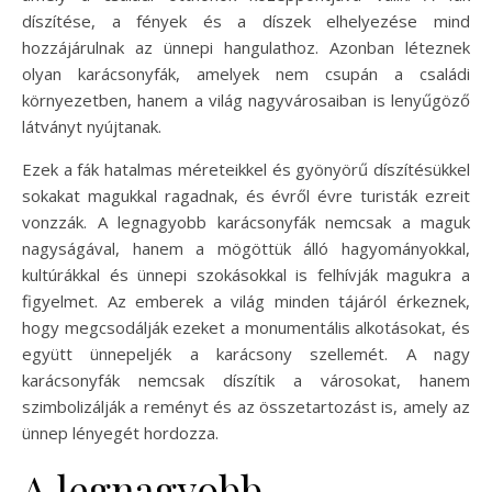
díszítése, a fények és a díszek elhelyezése mind
hozzájárulnak az ünnepi hangulathoz. Azonban léteznek
olyan karácsonyfák, amelyek nem csupán a családi
környezetben, hanem a világ nagyvárosaiban is lenyűgöző
látványt nyújtanak.
Ezek a fák hatalmas méreteikkel és gyönyörű díszítésükkel
sokakat magukkal ragadnak, és évről évre turisták ezreit
vonzzák. A legnagyobb karácsonyfák nemcsak a maguk
nagyságával, hanem a mögöttük álló hagyományokkal,
kultúrákkal és ünnepi szokásokkal is felhívják magukra a
figyelmet. Az emberek a világ minden tájáról érkeznek,
hogy megcsodálják ezeket a monumentális alkotásokat, és
együtt ünnepeljék a karácsony szellemét. A nagy
karácsonyfák nemcsak díszítik a városokat, hanem
szimbolizálják a reményt és az összetartozást is, amely az
ünnep lényegét hordozza.
A legnagyobb