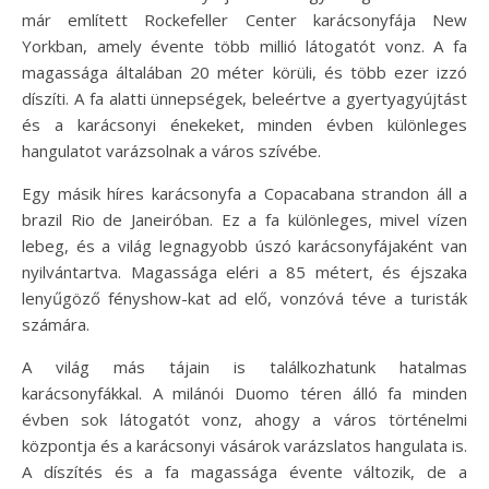
már említett Rockefeller Center karácsonyfája New
Yorkban, amely évente több millió látogatót vonz. A fa
magassága általában 20 méter körüli, és több ezer izzó
díszíti. A fa alatti ünnepségek, beleértve a gyertyagyújtást
és a karácsonyi énekeket, minden évben különleges
hangulatot varázsolnak a város szívébe.
Egy másik híres karácsonyfa a Copacabana strandon áll a
brazil Rio de Janeiróban. Ez a fa különleges, mivel vízen
lebeg, és a világ legnagyobb úszó karácsonyfájaként van
nyilvántartva. Magassága eléri a 85 métert, és éjszaka
lenyűgöző fényshow-kat ad elő, vonzóvá téve a turisták
számára.
A világ más tájain is találkozhatunk hatalmas
karácsonyfákkal. A milánói Duomo téren álló fa minden
évben sok látogatót vonz, ahogy a város történelmi
központja és a karácsonyi vásárok varázslatos hangulata is.
A díszítés és a fa magassága évente változik, de a