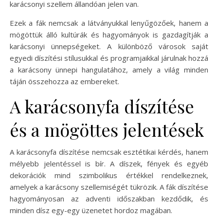
karácsonyi szellem állandóan jelen van.
Ezek a fák nemcsak a látványukkal lenyűgözőek, hanem a
mögöttük álló kultúrák és hagyományok is gazdagítják a
karácsonyi ünnepségeket. A különböző városok saját
egyedi díszítési stílusukkal és programjaikkal járulnak hozzá
a karácsony ünnepi hangulatához, amely a világ minden
táján összehozza az embereket.
A karácsonyfa díszítése
és a mögöttes jelentések
A karácsonyfa díszítése nemcsak esztétikai kérdés, hanem
mélyebb jelentéssel is bír. A díszek, fények és egyéb
dekorációk mind szimbolikus értékkel rendelkeznek,
amelyek a karácsony szellemiségét tükrözik. A fák díszítése
hagyományosan az adventi időszakban kezdődik, és
minden dísz egy-egy üzenetet hordoz magában.