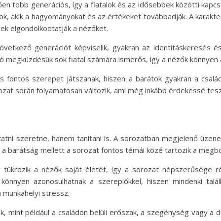
en több generációs, így a fiatalok és az idősebbek közötti kapcso
k, akik a hagyományokat és az értékeket továbbadják. A karakte
ek elgondolkodtatják a nézőket.
övetkező generációt képviselik, gyakran az identitáskeresés és
aló megküzdésük sok fiatal számára ismerős, így a nézők könnyen 
s fontos szerepet játszanak, hiszen a barátok gyakran a család
ozat során folyamatosan változik, ami még inkább érdekessé teszi
ni szeretne, hanem tanítani is. A sorozatban megjelenő üzenetek
s a barátság mellett a sorozat fontos témái közé tartozik a megb
r tükrözik a nézők saját életét, így a sorozat népszerűsége
könnyen azonosulhatnak a szereplőkkel, hiszen mindenki talá
a munkahelyi stressz.
 mint például a családon belüli erőszak, a szegénység vagy a di