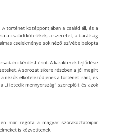
A történet középpontjában a család áll, és a
a a családi kötelékek, a szeretet, a barátság
zgalmas cselekménye sok néző szívébe belopta
adalmi kérdést érint. A karakterek fejlődése
zeteket. A sorozat sikere részben a jól megírt
 nézők elköteleződjenek a történet iránt, és
 a „Hetedik mennyország” szereplőit és azok
bben már régóta a magyar szórakoztatóipar
elmeket is közvetítenek.