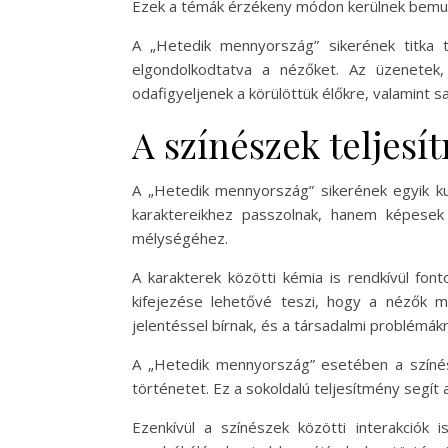
Ezek a témák érzékeny módon kerülnek bemuta
A „Hetedik mennyország” sikerének titka t
elgondolkodtatva a nézőket. Az üzenetek,
odafigyeljenek a körülöttük élőkre, valamint sa
A színészek teljes
A „Hetedik mennyország” sikerének egyik ku
karaktereikhez passzolnak, hanem képesek 
mélységéhez.
A karakterek közötti kémia is rendkívül fon
kifejezése lehetővé teszi, hogy a nézők m
jelentéssel bírnak, és a társadalmi problémákra
A „Hetedik mennyország” esetében a színés
történetet. Ez a sokoldalú teljesítmény segít
Ezenkívül a színészek közötti interakciók 