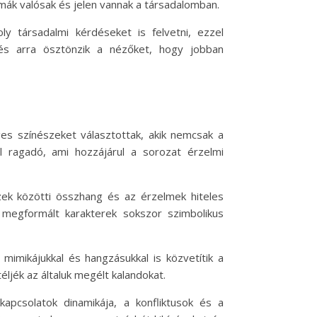
ák valósak és jelen vannak a társadalomban.
y társadalmi kérdéseket is felvetni, ezzel
 és arra ösztönzik a nézőket, hogy jobban
es színészeket választottak, akik nemcsak a
l ragadó, ami hozzájárul a sorozat érzelmi
szek közötti összhang és az érzelmek hiteles
 megformált karakterek sokszor szimbolikus
mikájukkal és hangzásukkal is közvetítik a
ljék az általuk megélt kalandokat.
kapcsolatok dinamikája, a konfliktusok és a