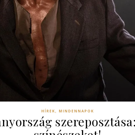
,
HÍREK
MINDENNAPOK
nyország szereposztása
színészeket!