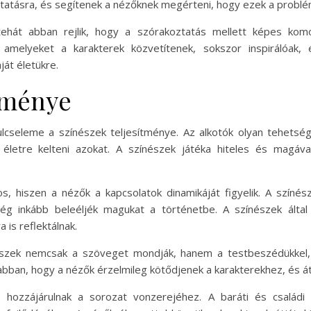
tásra, és segítenek a nézőknek megérteni, hogy ezek a problém
ehát abban rejlik, hogy a szórakoztatás mellett képes komol
 amelyeket a karakterek közvetítenek, sokszor inspirálóak,
ját életükre.
ítménye
lcseleme a színészek teljesítménye. Az alkotók olyan tehetség
életre kelteni azokat. A színészek játéka hiteles és magáva
tos, hiszen a nézők a kapcsolatok dinamikáját figyelik. A színé
ég inkább beleéljék magukat a történetbe. A színészek által
 is reflektálnak.
zek nemcsak a szöveget mondják, hanem a testbeszédükkel, mi
 abban, hogy a nézők érzelmileg kötődjenek a karakterekhez, és áté
is hozzájárulnak a sorozat vonzerejéhez. A baráti és családi 