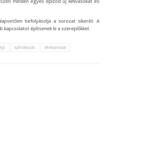
hiszen minden egyes epizód új kihívásokat és
pvetően befolyásolja a sorozat sikerét. A
b kapcsolatot építsenek ki a szereplőkkel.
rjú
szórakozás
tévésorozat