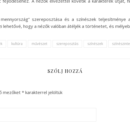
fejlődéséhez. A nézők élvezettel követik a karakterek útját, 
mennyország” szereposztása és a színészek teljesítménye ala
zi lehetővé, hogy a nézők valóban átéljék a történetet, és mélyeb
ek
kultúra
művészet
szereposztás
színészek
színészinte
SZÓLJ HOZZÁ
ző mezőket
*
karakterrel jelöltük