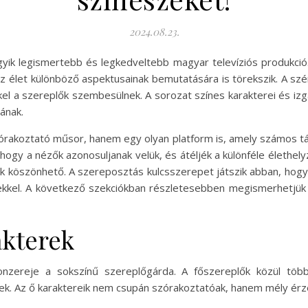
2024.08.23.
ik legismertebb és legkedveltebb magyar televíziós produkció. 
élet különböző aspektusainak bemutatására is törekszik. A széri
kkel a szereplők szembesülnek. A sorozat színes karakterei és i
ának.
akoztató műsor, hanem egy olyan platform is, amely számos társ
ogy a nézők azonosuljanak velük, és átéljék a különféle élethely
 köszönhető. A szereposztás kulcsszerepet játszik abban, hogy a
rekkel. A következő szekciókban részletesebben megismerhetjük
akterek
nzereje a sokszínű szereplőgárda. A főszereplők közül tö
rnek. Az ő karaktereik nem csupán szórakoztatóak, hanem mély érz