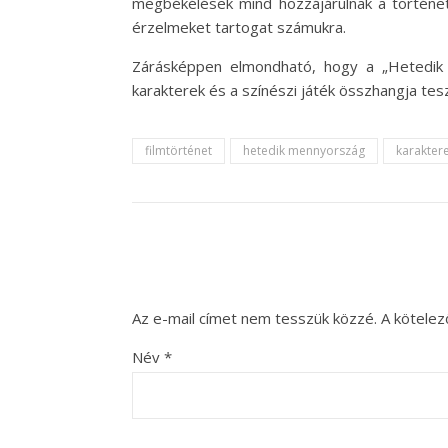
megbékélések mind hozzájárulnak a történet 
érzelmeket tartogat számukra.
Zárásképpen elmondható, hogy a „Hetedik 
karakterek és a színészi játék összhangja tes
filmtörténet
hetedik mennyország
karakter
Az e-mail címet nem tesszük közzé.
A kötele
Név
*