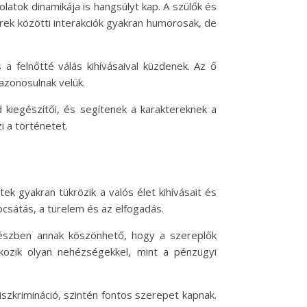
latok dinamikája is hangsúlyt kap. A szülők és
rek közötti interakciók gyakran humorosak, de
 a felnőtté válás kihívásaival küzdenek. Az ő
azonosulnak velük.
 kiegészítői, és segítenek a karaktereknek a
 a történetet.
 gyakran tükrözik a valós élet kihívásait és
ocsátás, a türelem és az elfogadás.
 részben annak köszönhető, hogy a szereplők
lkozik olyan nehézségekkel, mint a pénzügyi
szkrimináció, szintén fontos szerepet kapnak.