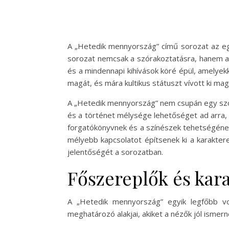
A „Hetedik mennyország” című sorozat az egy
sorozat nemcsak a szórakoztatásra, hanem az 
és a mindennapi kihívások köré épül, amelye
magát, és mára kultikus státuszt vívott ki mag
A „Hetedik mennyország” nem csupán egy szór
és a történet mélysége lehetőséget ad arra, h
forgatókönyvnek és a színészek tehetségének
mélyebb kapcsolatot építsenek ki a karakte
jelentőségét a sorozatban.
Főszereplők és kar
A „Hetedik mennyország” egyik legfőbb vo
meghatározó alakjai, akiket a nézők jól isme