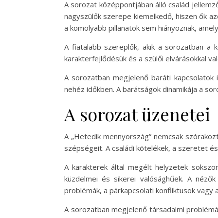
A sorozat középpontjában álló család jellemző
nagyszülők szerepe kiemelkedő, hiszen ők azo
a komolyabb pillanatok sem hiányoznak, amely
A fiatalabb szereplők, akik a sorozatban a k
karakterfejlődésük és a szülői elvárásokkal v
A sorozatban megjelenő baráti kapcsolatok i
nehéz időkben. A barátságok dinamikája a sor
A sorozat üzenetei
A „Hetedik mennyország” nemcsak szórakoztat
szépségeit. A családi kötelékek, a szeretet é
A karakterek által megélt helyzetek sokszo
küzdelmei és sikerei valósághűek. A nézők 
problémák, a párkapcsolati konfliktusok vagy 
A sorozatban megjelenő társadalmi problémák,