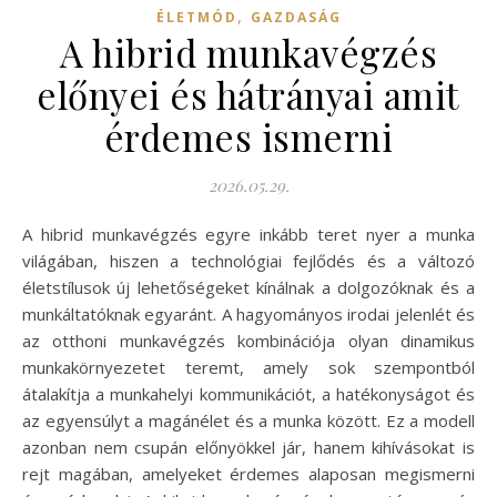
,
ÉLETMÓD
GAZDASÁG
A hibrid munkavégzés
előnyei és hátrányai amit
érdemes ismerni
2026.05.29.
A hibrid munkavégzés egyre inkább teret nyer a munka
világában, hiszen a technológiai fejlődés és a változó
életstílusok új lehetőségeket kínálnak a dolgozóknak és a
munkáltatóknak egyaránt. A hagyományos irodai jelenlét és
az otthoni munkavégzés kombinációja olyan dinamikus
munkakörnyezetet teremt, amely sok szempontból
átalakítja a munkahelyi kommunikációt, a hatékonyságot és
az egyensúlyt a magánélet és a munka között. Ez a modell
azonban nem csupán előnyökkel jár, hanem kihívásokat is
rejt magában, amelyeket érdemes alaposan megismerni