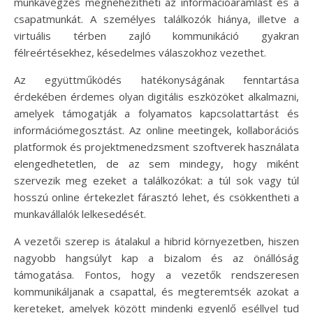
munkavégzés megnehezítheti az információáramlást és a
csapatmunkát. A személyes találkozók hiánya, illetve a
virtuális térben zajló kommunikáció gyakran
félreértésekhez, késedelmes válaszokhoz vezethet.
Az együttműködés hatékonyságának fenntartása
érdekében érdemes olyan digitális eszközöket alkalmazni,
amelyek támogatják a folyamatos kapcsolattartást és
információmegosztást. Az online meetingek, kollaborációs
platformok és projektmenedzsment szoftverek használata
elengedhetetlen, de az sem mindegy, hogy miként
szervezik meg ezeket a találkozókat: a túl sok vagy túl
hosszú online értekezlet fárasztó lehet, és csökkentheti a
munkavállalók lelkesedését.
A vezetői szerep is átalakul a hibrid környezetben, hiszen
nagyobb hangsúlyt kap a bizalom és az önállóság
támogatása. Fontos, hogy a vezetők rendszeresen
kommunikáljanak a csapattal, és megteremtsék azokat a
kereteket, amelyek között mindenki egyenlő eséllyel tud