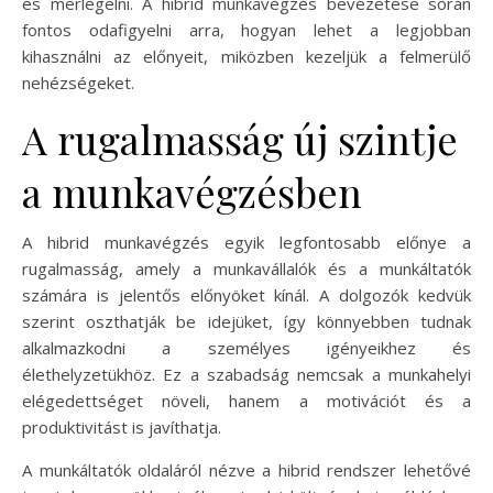
és mérlegelni. A hibrid munkavégzés bevezetése során
fontos odafigyelni arra, hogyan lehet a legjobban
kihasználni az előnyeit, miközben kezeljük a felmerülő
nehézségeket.
A rugalmasság új szintje
a munkavégzésben
A hibrid munkavégzés egyik legfontosabb előnye a
rugalmasság, amely a munkavállalók és a munkáltatók
számára is jelentős előnyöket kínál. A dolgozók kedvük
szerint oszthatják be idejüket, így könnyebben tudnak
alkalmazkodni a személyes igényeikhez és
élethelyzetükhöz. Ez a szabadság nemcsak a munkahelyi
elégedettséget növeli, hanem a motivációt és a
produktivitást is javíthatja.
A munkáltatók oldaláról nézve a hibrid rendszer lehetővé