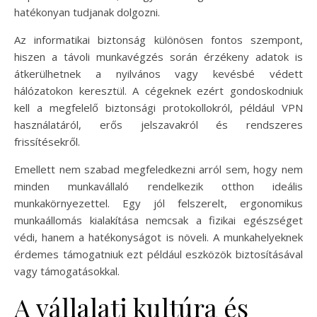
hatékonyan tudjanak dolgozni.
Az informatikai biztonság különösen fontos szempont,
hiszen a távoli munkavégzés során érzékeny adatok is
átkerülhetnek a nyilvános vagy kevésbé védett
hálózatokon keresztül. A cégeknek ezért gondoskodniuk
kell a megfelelő biztonsági protokollokról, például VPN
használatáról, erős jelszavakról és rendszeres
frissítésekről.
Emellett nem szabad megfeledkezni arról sem, hogy nem
minden munkavállaló rendelkezik otthon ideális
munkakörnyezettel. Egy jól felszerelt, ergonomikus
munkaállomás kialakítása nemcsak a fizikai egészséget
védi, hanem a hatékonyságot is növeli. A munkahelyeknek
érdemes támogatniuk ezt például eszközök biztosításával
vagy támogatásokkal.
A vállalati kultúra és