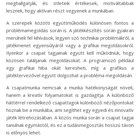
meghallgatják, és ötleteik értékesek, motiváltabbak
lesznek, hogy aktívan részt vegyenek a munkában.
A szerepek közötti együttműködés különösen fontos a
problémamegoldás során is. A játékkészítés során gyakran
merülnek fel kihívások, legyen szó technikai problémákról, a
játékmenet egyensúlyáról vagy a grafikai megoldásokról.
Ilyenkor a csapat tagjainak együtt kell működniük, hogy
közösen találjanak megoldásokat. A programozó például
egy grafikai hiba okát keresheti, míg a grafikus a
játéktervezővel együtt dolgozhat a probléma megoldásán.
A csapatmunka nemcsak a munka hatékonyságát növeli,
hanem a kreatív folyamatokat is gazdagítja. A különböző
háttérrel rendelkező csapattagok különböző nézőpontokat
hoznak be a munkába, ami segíthet egy egyedi és innovatív
játék létrehozásában. A közös munka során a csapat tagjai
tanulnak egymástól, és ez a tudásmegosztás hosszú távon
is előnyös lehet.