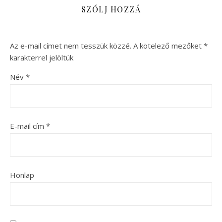
SZÓLJ HOZZÁ
Az e-mail címet nem tesszük közzé.
A kötelező mezőket
*
karakterrel jelöltük
Név
*
E-mail cím
*
Honlap