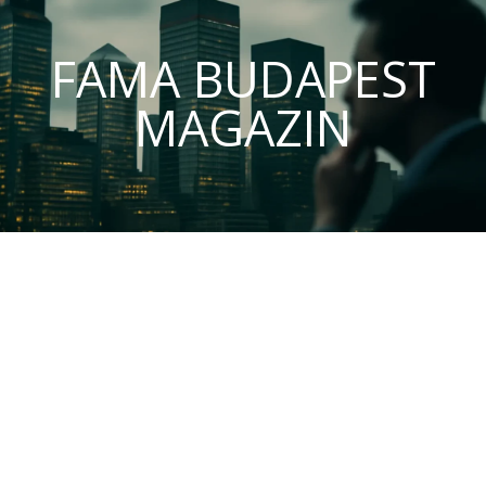
FAMA BUDAPEST
MAGAZIN