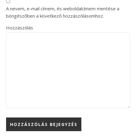
A nevem, e-mail címem, és weboldalcímem mentése a
böngészőben a következő hozzászólásomhoz.
Hozzászólás