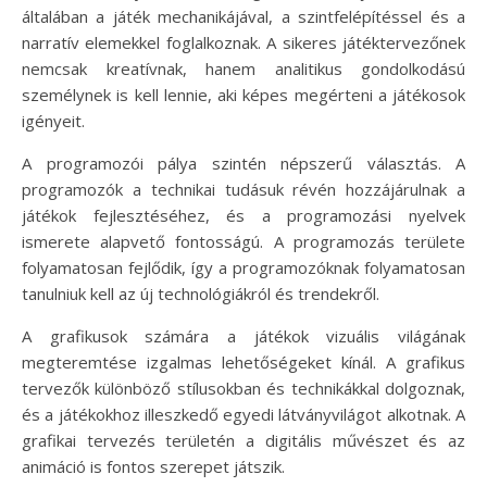
általában a játék mechanikájával, a szintfelépítéssel és a
narratív elemekkel foglalkoznak. A sikeres játéktervezőnek
nemcsak kreatívnak, hanem analitikus gondolkodású
személynek is kell lennie, aki képes megérteni a játékosok
igényeit.
A programozói pálya szintén népszerű választás. A
programozók a technikai tudásuk révén hozzájárulnak a
játékok fejlesztéséhez, és a programozási nyelvek
ismerete alapvető fontosságú. A programozás területe
folyamatosan fejlődik, így a programozóknak folyamatosan
tanulniuk kell az új technológiákról és trendekről.
A grafikusok számára a játékok vizuális világának
megteremtése izgalmas lehetőségeket kínál. A grafikus
tervezők különböző stílusokban és technikákkal dolgoznak,
és a játékokhoz illeszkedő egyedi látványvilágot alkotnak. A
grafikai tervezés területén a digitális művészet és az
animáció is fontos szerepet játszik.