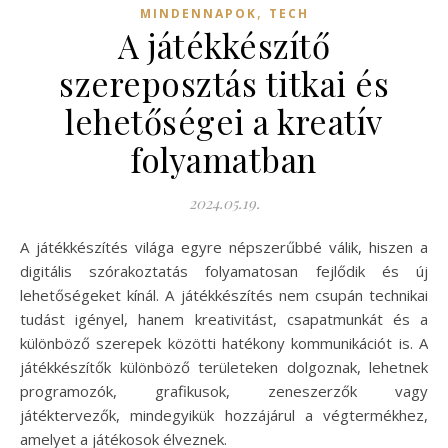
,
MINDENNAPOK
TECH
A játékkészítő
szereposztás titkai és
lehetőségei a kreatív
folyamatban
2024.05.19.
A játékkészítés világa egyre népszerűbbé válik, hiszen a
digitális szórakoztatás folyamatosan fejlődik és új
lehetőségeket kínál. A játékkészítés nem csupán technikai
tudást igényel, hanem kreativitást, csapatmunkát és a
különböző szerepek közötti hatékony kommunikációt is. A
játékkészítők különböző területeken dolgoznak, lehetnek
programozók, grafikusok, zeneszerzők vagy
játéktervezők, mindegyikük hozzájárul a végtermékhez,
amelyet a játékosok élveznek.