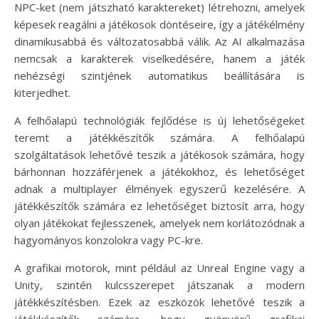
NPC-ket (nem játszható karaktereket) létrehozni, amelyek
képesek reagálni a játékosok döntéseire, így a játékélmény
dinamikusabbá és változatosabbá válik. Az AI alkalmazása
nemcsak a karakterek viselkedésére, hanem a játék
nehézségi szintjének automatikus beállítására is
kiterjedhet.
A felhőalapú technológiák fejlődése is új lehetőségeket
teremt a játékkészítők számára. A felhőalapú
szolgáltatások lehetővé teszik a játékosok számára, hogy
bárhonnan hozzáférjenek a játékokhoz, és lehetőséget
adnak a multiplayer élmények egyszerű kezelésére. A
játékkészítők számára ez lehetőséget biztosít arra, hogy
olyan játékokat fejlesszenek, amelyek nem korlátozódnak a
hagyományos konzolokra vagy PC-kre.
A grafikai motorok, mint például az Unreal Engine vagy a
Unity, szintén kulcsszerepet játszanak a modern
játékkészítésben. Ezek az eszközök lehetővé teszik a
játékkészítők számára, hogy gyönyörű grafikai