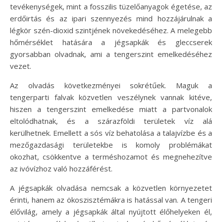
tevékenységek, mint a fosszilis tüzelőanyagok égetése, az
erdőirtás és az ipari szennyezés mind hozzájárulnak a
légkör szén-dioxid szintjének növekedéséhez. A melegebb
hőmérséklet hatására a jégsapkák és gleccserek
gyorsabban olvadnak, ami a tengerszint emelkedéséhez
vezet.
Az olvadás következményei sokrétűek. Maguk a
tengerparti falvak közvetlen veszélynek vannak kitéve,
hiszen a tengerszint emelkedése miatt a partvonalok
eltolódhatnak, és a szárazföldi területek víz alá
kerülhetnek. Emellett a sós víz behatolása a talajvízbe és a
mezőgazdasági területekbe is komoly problémákat
okozhat, csökkentve a terméshozamot és megnehezítve
az ivóvízhoz való hozzáférést.
A jégsapkák olvadása nemcsak a közvetlen környezetet
érinti, hanem az ökoszisztémákra is hatással van. A tengeri
élővilág, amely a jégsapkák által nyújtott élőhelyeken él,