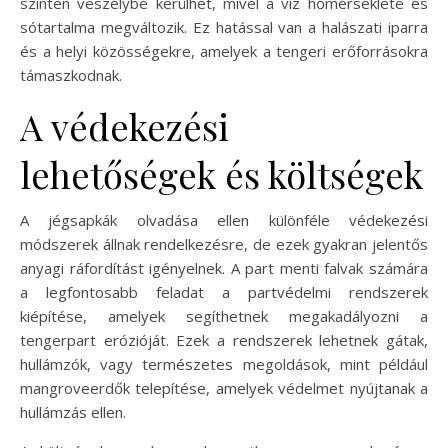
szintén veszélybe kerülhet, mivel a víz hőmérséklete és
sótartalma megváltozik. Ez hatással van a halászati iparra
és a helyi közösségekre, amelyek a tengeri erőforrásokra
támaszkodnak.
A védekezési
lehetőségek és költségek
A jégsapkák olvadása ellen különféle védekezési
módszerek állnak rendelkezésre, de ezek gyakran jelentős
anyagi ráfordítást igényelnek. A part menti falvak számára
a legfontosabb feladat a partvédelmi rendszerek
kiépítése, amelyek segíthetnek megakadályozni a
tengerpart erózióját. Ezek a rendszerek lehetnek gátak,
hullámzók, vagy természetes megoldások, mint például
mangroveerdők telepítése, amelyek védelmet nyújtanak a
hullámzás ellen.