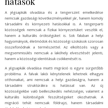
hatások
A jégsapkák olvadása és a tengerszint emelkedése
nemcsak gazdasági következményekkel jár, hanem komoly
társadalmi és környezeti hatásokkal is. A tengerparti
közösségek nemcsak a fizikai környezetüket veszítik el,
hanem a kulturális örökségüket is. Sok faluban a helyi
hagyományok, életmódok és közösségi szokások szorosan
összefonódnak a természettel. Az elköltözés vagy a
megsemmisülés nemcsak a lakóhely elvesztését jelenti,
hanem a közösségi identitásuk csökkenését is.
A jégsapkák olvadása miatti migráció is egyre sürgetőbb
probléma. A falvak lakói kénytelenek lehetnek elhagyni
otthonaikat, ami nemcsak a helyi gazdaságra, hanem a
társadalmi struktúrákra is hatással van. Az új
közösségekbe való beilleszkedés nehézségei, valamint a
kulturális különbségek feszültségeket okozhatnak. A
migráció tehát nemcsak földrajzi, hanem társadalmi