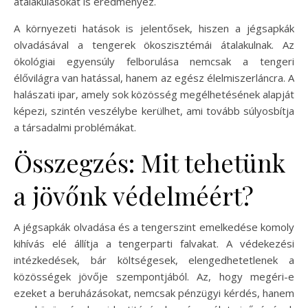
átalakulásokat is eredményez.
A környezeti hatások is jelentősek, hiszen a jégsapkák
olvadásával a tengerek ökoszisztémái átalakulnak. Az
ökológiai egyensúly felborulása nemcsak a tengeri
élővilágra van hatással, hanem az egész élelmiszerláncra. A
halászati ipar, amely sok közösség megélhetésének alapját
képezi, szintén veszélybe kerülhet, ami tovább súlyosbítja
a társadalmi problémákat.
Összegzés: Mit tehetünk
a jövőnk védelméért?
A jégsapkák olvadása és a tengerszint emelkedése komoly
kihívás elé állítja a tengerparti falvakat. A védekezési
intézkedések, bár költségesek, elengedhetetlenek a
közösségek jövője szempontjából. Az, hogy megéri-e
ezeket a beruházásokat, nemcsak pénzügyi kérdés, hanem