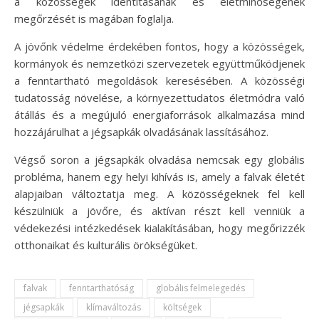
a közösségek identitásának és életminőségének
megőrzését is magában foglalja.
A jövőnk védelme érdekében fontos, hogy a közösségek,
kormányok és nemzetközi szervezetek együttműködjenek
a fenntartható megoldások keresésében. A közösségi
tudatosság növelése, a környezettudatos életmódra való
átállás és a megújuló energiaforrások alkalmazása mind
hozzájárulhat a jégsapkák olvadásának lassításához.
Végső soron a jégsapkák olvadása nemcsak egy globális
probléma, hanem egy helyi kihívás is, amely a falvak életét
alapjaiban változtatja meg. A közösségeknek fel kell
készülniük a jövőre, és aktívan részt kell venniük a
védekezési intézkedések kialakításában, hogy megőrizzék
otthonaikat és kulturális örökségüket.
falvak
fenntarthatóság
globális felmelegedés
jégsapkák
klímaváltozás
költségek