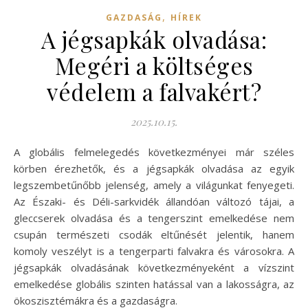
,
GAZDASÁG
HÍREK
A jégsapkák olvadása:
Megéri a költséges
védelem a falvakért?
2025.10.15.
A globális felmelegedés következményei már széles
körben érezhetők, és a jégsapkák olvadása az egyik
legszembetűnőbb jelenség, amely a világunkat fenyegeti.
Az Északi- és Déli-sarkvidék állandóan változó tájai, a
gleccserek olvadása és a tengerszint emelkedése nem
csupán természeti csodák eltűnését jelentik, hanem
komoly veszélyt is a tengerparti falvakra és városokra. A
jégsapkák olvadásának következményeként a vízszint
emelkedése globális szinten hatással van a lakosságra, az
ökoszisztémákra és a gazdaságra.