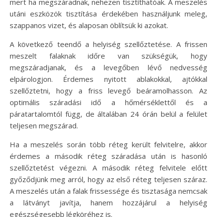
mert ha megszáradnak, nehezen tisztíthatóak. A meszelés
utáni eszközök tisztítása érdekében használjunk meleg,
szappanos vizet, és alaposan öblítsük ki azokat.
A következő teendő a helyiség szellőztetése. A frissen
meszelt falaknak időre van szükségük, hogy
megszáradjanak, és a levegőben lévő nedvesség
elpárologjon. Érdemes nyitott ablakokkal, ajtókkal
szellőztetni, hogy a friss levegő beáramolhasson. Az
optimális száradási idő a hőmérséklettől és a
páratartalomtól függ, de általában 24 órán belül a felület
teljesen megszárad.
Ha a meszelés során több réteg került felvitelre, akkor
érdemes a második réteg száradása után is hasonló
szellőztetést végezni. A második réteg felvitele előtt
győződjünk meg arról, hogy az első réteg teljesen száraz.
A meszelés után a falak frissessége és tisztasága nemcsak
a látványt javítja, hanem hozzájárul a helyiség
egészségesebb légköréhez is.