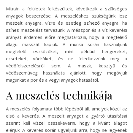
Miután a felületek felkészültek, következik a szükséges
anyagok beszerzése. A meszeléshez szükségünk lesz
meszelt anyagra, vízre és esetleg színező anyagra, ha
színes meszelést tervezünk. A mészpor és a víz keverési
arányát érdemes előre meghatározni, hogy a megfelelő
állagú masszát kapjuk. A munka során használjunk
megfelelő eszközöket, mint például hengereket,
ecseteket, vödröket, és ne feledkezzünk meg a
védőfelszerelésről sem. A maszk, kesztyű és
védőszemüveg használata ajánlott, hogy megóvjuk
magunkat a por és a vegyi anyagok hatásától.
A meszelés technikája
A meszelés folyamata több lépésből áll, amelyek közül az
első a keverés. A meszelt anyagot a gyártó utasításai
szerint kell vízzel összekeverni, hogy a kívánt állagot
elérjük. A keverés során ügyeljünk arra, hogy ne legyenek