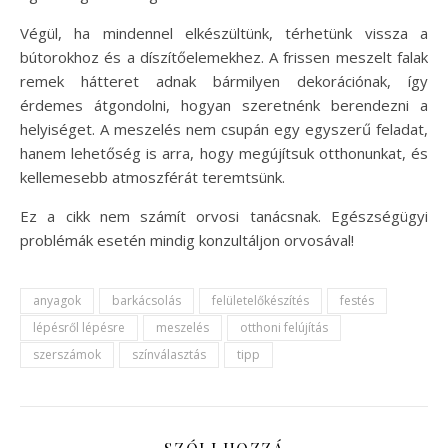
Végül, ha mindennel elkészültünk, térhetünk vissza a
bútorokhoz és a díszítőelemekhez. A frissen meszelt falak
remek hátteret adnak bármilyen dekorációnak, így
érdemes átgondolni, hogyan szeretnénk berendezni a
helyiséget. A meszelés nem csupán egy egyszerű feladat,
hanem lehetőség is arra, hogy megújítsuk otthonunkat, és
kellemesebb atmoszférát teremtsünk.
Ez a cikk nem számít orvosi tanácsnak. Egészségügyi
problémák esetén mindig konzultáljon orvosával!
anyagok
barkácsolás
felületelőkészítés
festés
lépésről lépésre
meszelés
otthoni felújítás
szerszámok
színválasztás
tipp