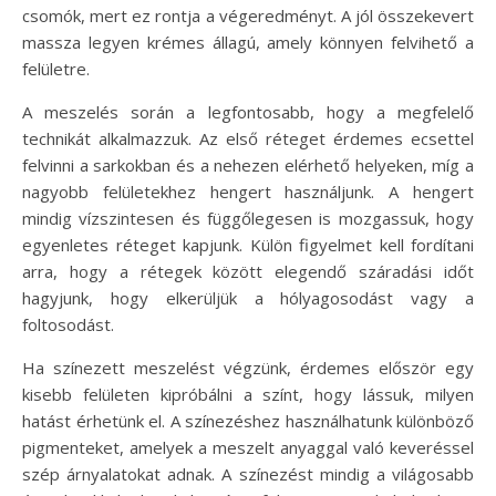
csomók, mert ez rontja a végeredményt. A jól összekevert
massza legyen krémes állagú, amely könnyen felvihető a
felületre.
A meszelés során a legfontosabb, hogy a megfelelő
technikát alkalmazzuk. Az első réteget érdemes ecsettel
felvinni a sarkokban és a nehezen elérhető helyeken, míg a
nagyobb felületekhez hengert használjunk. A hengert
mindig vízszintesen és függőlegesen is mozgassuk, hogy
egyenletes réteget kapjunk. Külön figyelmet kell fordítani
arra, hogy a rétegek között elegendő száradási időt
hagyjunk, hogy elkerüljük a hólyagosodást vagy a
foltosodást.
Ha színezett meszelést végzünk, érdemes először egy
kisebb felületen kipróbálni a színt, hogy lássuk, milyen
hatást érhetünk el. A színezéshez használhatunk különböző
pigmenteket, amelyek a meszelt anyaggal való keveréssel
szép árnyalatokat adnak. A színezést mindig a világosabb