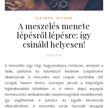
,
ÉLETMÓD
OTTHON
A meszelés menete
lépésről lépésre: így
csináld helyesen!
2024.12.01.
A meszelés egy régi, hagyományos módszer, amelyet a
falak, plafonok és különböző felületek szépítésére
alkalmaznak. A meszelés nem csupán esztétikai célt
szolgál, hanem fontos szerepet játszik a helyiségek
higiénikusabbá tételében is. A mész alapú anyagok
természetes antibakteriális tulajdonságokkal rendelkeznek,
így segíthetnek a penész és egyéb kórokozók
elkerülésében. A meszelés során használt anyagok