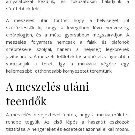
árnyalatokkal kezdjük, és fokozatosan haladjunk a
sötétebbek felé.
A meszelés után fontos, hogy a helyiséget jól
szellőztessük ki, hogy a levegőben lévő nedvesség
elpárologjon, és a mész gyorsabban megszáradjon. A
meszelés folyamata nemcsak a falak és plafonok
szépítésére szolgál, hanem a helyiség légkörének
javítására is. A meszelt felületek frissebbé és világosabbá
varázsolják a teret, így a munkánk végére egy
kellemesebb, otthonosabb környezetet teremtünk.
A meszelés utáni
teendők
A meszelés befejeztével fontos, hogy a munkaterületet
rendbe tegyük. Az első lépés a használt eszközök
tisztítása. A hengereket és ecseteket azonnal el kell mosni,