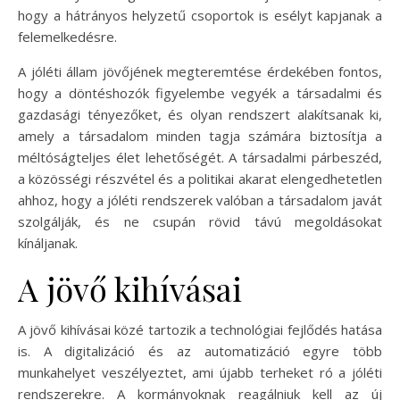
hogy a hátrányos helyzetű csoportok is esélyt kapjanak a
felemelkedésre.
A jóléti állam jövőjének megteremtése érdekében fontos,
hogy a döntéshozók figyelembe vegyék a társadalmi és
gazdasági tényezőket, és olyan rendszert alakítsanak ki,
amely a társadalom minden tagja számára biztosítja a
méltóságteljes élet lehetőségét. A társadalmi párbeszéd,
a közösségi részvétel és a politikai akarat elengedhetetlen
ahhoz, hogy a jóléti rendszerek valóban a társadalom javát
szolgálják, és ne csupán rövid távú megoldásokat
kínáljanak.
A jövő kihívásai
A jövő kihívásai közé tartozik a technológiai fejlődés hatása
is. A digitalizáció és az automatizáció egyre több
munkahelyet veszélyeztet, ami újabb terheket ró a jóléti
rendszerekre. A kormányoknak reagálniuk kell az új