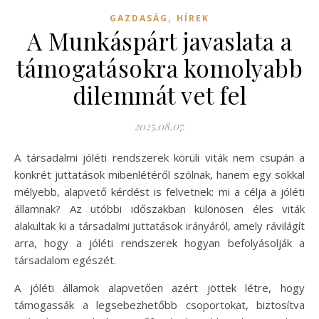
,
GAZDASÁG
HÍREK
A Munkáspárt javaslata a
támogatásokra komolyabb
dilemmát vet fel
2025.08.07.
A társadalmi jóléti rendszerek körüli viták nem csupán a
konkrét juttatások mibenlétéről szólnak, hanem egy sokkal
mélyebb, alapvető kérdést is felvetnek: mi a célja a jóléti
államnak? Az utóbbi időszakban különösen éles viták
alakultak ki a társadalmi juttatások irányáról, amely rávilágít
arra, hogy a jóléti rendszerek hogyan befolyásolják a
társadalom egészét.
A jóléti államok alapvetően azért jöttek létre, hogy
támogassák a legsebezhetőbb csoportokat, biztosítva