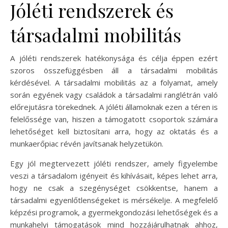
Jóléti rendszerek és
társadalmi mobilitás
A jóléti rendszerek hatékonysága és célja éppen ezért
szoros összefüggésben áll a társadalmi mobilitás
kérdésével. A társadalmi mobilitás az a folyamat, amely
során egyének vagy családok a társadalmi ranglétrán való
előrejutásra törekednek. A jóléti államoknak ezen a téren is
felelőssége van, hiszen a támogatott csoportok számára
lehetőséget kell biztosítani arra, hogy az oktatás és a
munkaerőpiac révén javítsanak helyzetükön.
Egy jól megtervezett jóléti rendszer, amely figyelembe
veszi a társadalom igényeit és kihívásait, képes lehet arra,
hogy ne csak a szegénységet csökkentse, hanem a
társadalmi egyenlőtlenségeket is mérsékelje. A megfelelő
képzési programok, a gyermekgondozási lehetőségek és a
munkahelyi támogatások mind hozzájárulhatnak ahhoz,