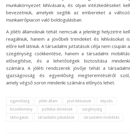
munkakörnyezet kihívásaira, és olyan intézkedéseket kell
bevezetniük, amelyek segítik az embereket a változó
munkaerőpiacon való boldogulásban.
A jóléti államoknak tehát nemcsak a jelenlegi helyzetre kell
reagálniuk, hanem a jövőbeli trendeket és kihívásokat is
előre kell látniuk. A társadalmi juttatások célja nem csupán a
szegénység csökkentése, hanem a társadalmi mobilitás
elősegítése, és a lehetőségek biztosítása mindenki
számára. A jóléti rendszerek jövője tehát a társadalmi
igazságosság és egyenlőség megteremtéséről szól,
amely végső soron mindenki számára előnyös lehet.
egyenlőség
jóléti állam
jövő kihívások
képzés
közvélemény
politikai döntések
szegénység
támogatás
társadalmi juttatások
társadalmi mobilitás