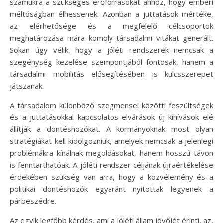
számukra a szükséges erőforrásokat ahhoz, hogy emberi
méltóságban élhessenek. Azonban a juttatások mértéke,
az elérhetősége és a megfelelő célcsoportok
meghatározása mára komoly társadalmi vitákat generált.
Sokan úgy vélik, hogy a jóléti rendszerek nemcsak a
szegénység kezelése szempontjából fontosak, hanem a
társadalmi mobilitás elősegítésében is kulcsszerepet
játszanak.
A társadalom különböző szegmensei közötti feszültségek
és a juttatásokkal kapcsolatos elvárások új kihívások elé
állítják a döntéshozókat. A kormányoknak most olyan
stratégiákat kell kidolgozniuk, amelyek nemcsak a jelenlegi
problémákra kínálnak megoldásokat, hanem hosszú távon
is fenntarthatóak. A jóléti rendszer céljának újraértékelése
érdekében szükség van arra, hogy a közvélemény és a
politikai döntéshozók egyaránt nyitottak legyenek a
párbeszédre.
Az egyik legfőbb kérdés, ami a jóléti állam jövőjét érinti, az,