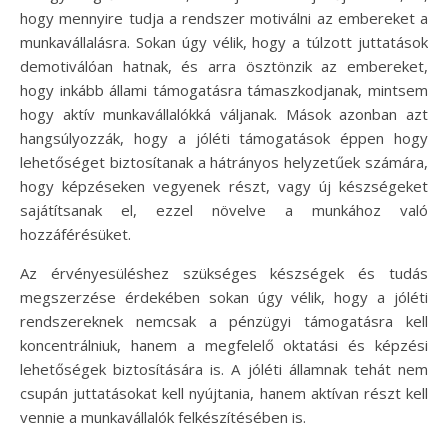
hogy mennyire tudja a rendszer motiválni az embereket a
munkavállalásra. Sokan úgy vélik, hogy a túlzott juttatások
demotiválóan hatnak, és arra ösztönzik az embereket,
hogy inkább állami támogatásra támaszkodjanak, mintsem
hogy aktív munkavállalókká váljanak. Mások azonban azt
hangsúlyozzák, hogy a jóléti támogatások éppen hogy
lehetőséget biztosítanak a hátrányos helyzetűek számára,
hogy képzéseken vegyenek részt, vagy új készségeket
sajátítsanak el, ezzel növelve a munkához való
hozzáférésüket.
Az érvényesüléshez szükséges készségek és tudás
megszerzése érdekében sokan úgy vélik, hogy a jóléti
rendszereknek nemcsak a pénzügyi támogatásra kell
koncentrálniuk, hanem a megfelelő oktatási és képzési
lehetőségek biztosítására is. A jóléti államnak tehát nem
csupán juttatásokat kell nyújtania, hanem aktívan részt kell
vennie a munkavállalók felkészítésében is.