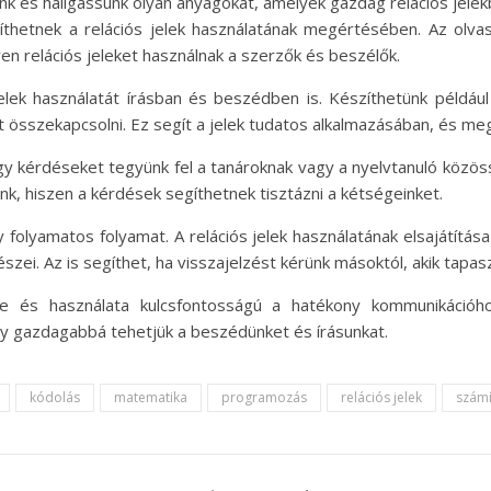
nk és hallgassunk olyan anyagokat, amelyek gazdag relációs jele
thetnek a relációs jelek használatának megértésében. Az olva
 relációs jeleket használnak a szerzők és beszélők.
elek használatát írásban és beszédben is. Készíthetünk példáu
 összekapcsolni. Ez segít a jelek tudatos alkalmazásában, és megs
y kérdéseket tegyünk fel a tanároknak vagy a nyelvtanuló közöss
nk, hiszen a kérdések segíthetnek tisztázni a kétségeinket.
y folyamatos folyamat. A relációs jelek használatának elsajátítás
szei. Az is segíthet, ha visszajelzést kérünk másoktól, akik tapa
e és használata kulcsfontosságú a hatékony kommunikációh
így gazdagabbá tehetjük a beszédünket és írásunkat.
kódolás
matematika
programozás
relációs jelek
számí