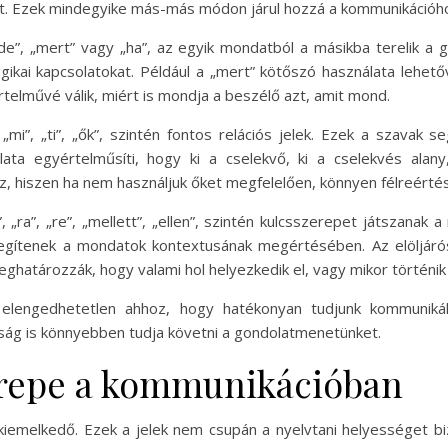
. Ezek mindegyike más-más módon járul hozzá a kommunikációhoz, 
 „de”, „mert” vagy „ha”, az egyik mondatból a másikba terelik 
gikai kapcsolatokat. Például a „mert” kötőszó használata lehet
telművé válik, miért is mondja a beszélő azt, amit mond.
 „mi”, „ti”, „ők”, szintén fontos relációs jelek. Ezek a szava
lata egyértelműsíti, hogy ki a cselekvő, ki a cselekvés ala
, hiszen ha nem használjuk őket megfelelően, könnyen félreérté
, „ra”, „re”, „mellett”, „ellen”, szintén kulcsszerepet játszanak a
 segítenek a mondatok kontextusának megértésében. Az elöljáró
ghatározzák, hogy valami hol helyezkedik el, vagy mikor történik 
 elengedhetetlen ahhoz, hogy hatékonyan tudjunk kommunikál
óság is könnyebben tudja követni a gondolatmenetünket.
zerepe a kommunikációban
kiemelkedő. Ezek a jelek nem csupán a nyelvtani helyességet bi