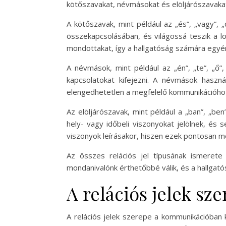
kötőszavakat, névmásokat és elöljárószavakat
A kötőszavak, mint például az „és”, „vagy”,
összekapcsolásában, és világossá teszik a lo
mondottakat, így a hallgatóság számára egyér
A névmások, mint például az „én”, „te”, „ő”,
kapcsolatokat kifejezni. A névmások haszná
elengedhetetlen a megfelelő kommunikációhoz
Az elöljárószavak, mint például a „ban”, „ben”
hely- vagy időbeli viszonyokat jelölnek, és
viszonyok leírásakor, hiszen ezek pontosan me
Az összes relációs jel típusának ismerete
mondanivalónk érthetőbbé válik, és a hallgat
A relációs jelek s
A relációs jelek szerepe a kommunikációban 