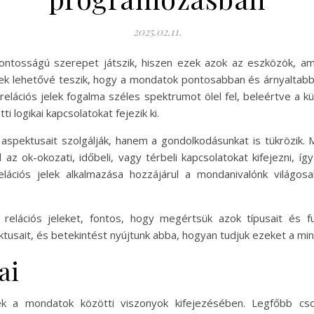
2025.02.11.
sfontosságú szerepet játszik, hiszen ezek azok az eszközök, am
jelek lehetővé teszik, hogy a mondatok pontosabban és árnyaltab
 relációs jelek fogalma széles spektrumot ölel fel, beleértve 
 logikai kapcsolatokat fejezik ki.
 aspektusait szolgálják, hanem a gondolkodásunkat is tükrözik. M
az ok-okozati, időbeli, vagy térbeli kapcsolatokat kifejezni, í
lációs jelek alkalmazása hozzájárul a mondanivalónk világosa
relációs jeleket, fontos, hogy megértsük azok típusait és f
ktusait, és betekintést nyújtunk abba, hogyan tudjuk ezeket a m
ai
nek a mondatok közötti viszonyok kifejezésében. Legfőbb cs