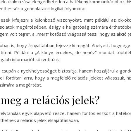
jelek alkalmazása elengedhetetlen a hatékony kommunikációhoz, h
thessék a gondolataink logikai folyamatát.
esek kifejezni a különböző viszonyokat, mint például az ok-okoz
olatok megértésében, és így a hallgatóság számára érthetőbbé te
m volt tejre”, a „mert” kötőszó világossá teszi, hogy az akció (e
 abban is, hogy árnyaltabban fejezze ki magát. Ahelyett, hogy egy 
etíteni. Például a „A könyv érdekes, de nehéz” mondat többfél
agabb információt közvetítünk.
m csupán a nyelvhelyességet biztosítja, hanem hozzájárul a gon
ll fordítani arra, hogy a megfelelő relációs jeleket válasszuk,
számára a megértést.
meg a relációs jelek?
yelvtanulás egyik alapvető része, hanem fontos eszköz a hatéko
etnek a relációs jelek elsajátításában.