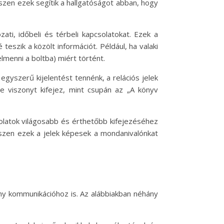
iszen ezek segítik a hallgatóságot abban, hogy
ati, időbeli és térbeli kapcsolatokat. Ezek a
szik a közölt információt. Például, ha valaki
lmenni a boltba) miért történt.
egyszerű kijelentést tennénk, a relációs jelek
e viszonyt kifejez, mint csupán az „A könyv
dolatok világosabb és érthetőbb kifejezéséhez
 hiszen ezek a jelek képesek a mondanivalónkat
ny kommunikációhoz is. Az alábbiakban néhány