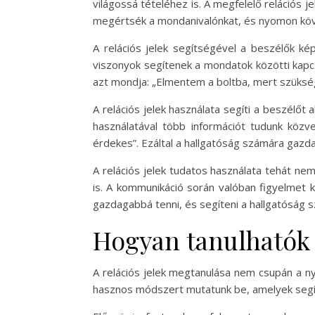
világossá tételéhez is. A megfelelő relációs 
megértsék a mondanivalónkat, és nyomon köve
A relációs jelek segítségével a beszélők kép
viszonyok segítenek a mondatok közötti kapcs
azt mondja: „Elmentem a boltba, mert szüksége
A relációs jelek használata segíti a beszélőt
használatával több információt tudunk közv
érdekes”. Ezáltal a hallgatóság számára gazd
A relációs jelek tudatos használata tehát ne
is. A kommunikáció során valóban figyelmet ke
gazdagabbá tenni, és segíteni a hallgatóság 
Hogyan tanulhatók 
A relációs jelek megtanulása nem csupán a n
hasznos módszert mutatunk be, amelyek segíth