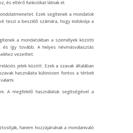
és eltérő funkciókat látnak el.
a gondolatmenetet. Ezek segítenek a mondatok
ővé teszi a beszélő számára, hogy indokolja a
k segítenek a mondatokban a személyek közötti
ny, és így tovább. A helyes névmásválasztás
sekhez vezethet.
 relációs jelek között. Ezek a szavak általában
szavak használata különösen fontos a térbeli
valami.
ni. A megfelelő használatuk segítségével a
ztosítják, hanem hozzájárulnak a mondanivaló