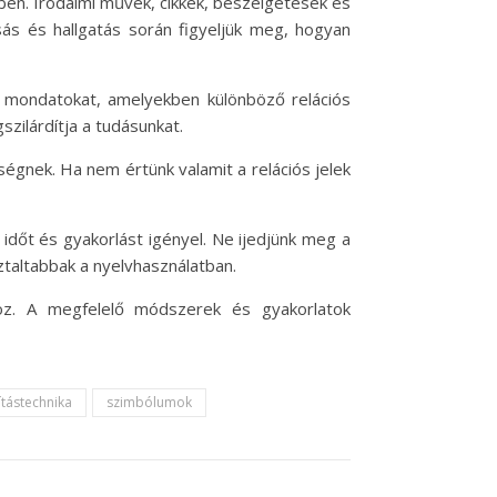
kben. Irodalmi művek, cikkek, beszélgetések és
sás és hallgatás során figyeljük meg, hogyan
l mondatokat, amelyekben különböző relációs
zilárdítja a tudásunkat.
égnek. Ha nem értünk valamit a relációs jelek
a időt és gyakorlást igényel. Ne ijedjünk meg a
sztaltabbak a nyelvhasználatban.
oz. A megfelelő módszerek és gyakorlatok
tástechnika
szimbólumok