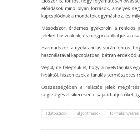
Először is, fontos, hogy folyamatosan olvassu
előadások mind olyan források, amelyek segí
kapcsolódnak a mondatok egymáshoz, és milyen
Másodszor, érdemes gyakorolni a relációs j
jeleket használunk, és megpróbálhatjuk azokat
Harmadszor, a nyelvtanulás során fontos, hog
használatával kapcsolatban, bátran érdeklődjü
Végül, ne felejtsük el, hogy a nyelvtanulás eg
hibáktól, hiszen ezek a tanulás természetes ré
Összességében a relációs jelek megértés
segítségével sikeresen elsajátíthatjuk őket, 
adatbázisok
algoritmusok
formális nyelvek