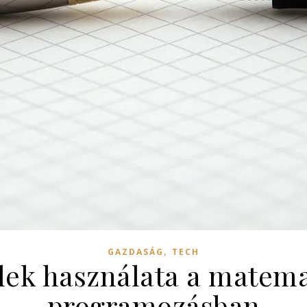
,
GAZDASÁG
TECH
elek használata a matem
programozásban