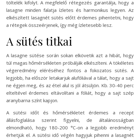
töltelék kifolyt. A megfelelő rétegezés garantálja, hogy a
lasagne minden falatja ízletes és harmonikus legyen. Az
elkészített lasagnét sütés előtt érdemes pihentetni, hogy
a rétegek összeérjenek, így még ízletesebb lesz.
A sütés titkai
A lasagne sütése során sokan elkövetik azt a hibát, hogy
túl magas hőmérsékleten próbálják elkészíteni. A tökéletes
végeredmény eléréséhez fontos a fokozatos sütés. A
legjobb, ha először letakarjuk alufóliával a tálat, hogy a sajt
ne égjen meg, és az étel alul is jól átsüljön. Kb. 30-40 perc
elteltével érdemes eltávolítani a fóliát, hogy a sajt szép
aranybarna színt kapjon.
A sütési időt és hőmérsékletet érdemes a recept
állásfoglalása szerint figyelni, de általánosságban
elmondható, hogy 180-200 °C-on a legjobb eredményt
érhetjük el. A sütési idő végén hagyjuk pihenni a lasagnét