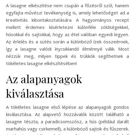
A lasagne elkészítése nem csupán a főzésről szól, hanem
egyfajta művészi tevékenység is, amely lehetőséget ad a
kreativitás kibontakoztatására. A hagyományos recept
mellett érdemes kísérletezni különféle zöldségekkel,
húsokkal és sajtokkal, hogy az étel valóban egyedi legyen.
Az érlelés és a sütés során a különböző ízek összeérnek,
így a lasagne valódi ínycsiklandó élménnyé válik. Most
nézzük meg, milyen tippek és trükkök segíthetnek a
tökéletes lasagne elkészítésében!
Az alapanyagok
kiválasztása
A tökéletes lasagne első lépése az alapanyagok gondos
kiválasztása. Az alapvető hozzávalók között található a
lasagne tészta, a paradicsomszósz, a hús (például darált
marhahús vagy csirkemell), a különböző sajtok és fűszerek.