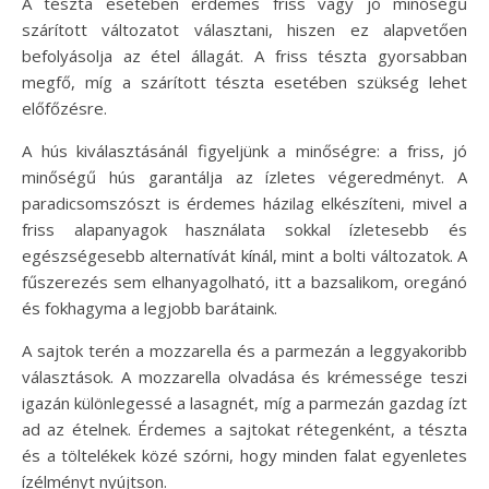
A tészta esetében érdemes friss vagy jó minőségű
szárított változatot választani, hiszen ez alapvetően
befolyásolja az étel állagát. A friss tészta gyorsabban
megfő, míg a szárított tészta esetében szükség lehet
előfőzésre.
A hús kiválasztásánál figyeljünk a minőségre: a friss, jó
minőségű hús garantálja az ízletes végeredményt. A
paradicsomszószt is érdemes házilag elkészíteni, mivel a
friss alapanyagok használata sokkal ízletesebb és
egészségesebb alternatívát kínál, mint a bolti változatok. A
fűszerezés sem elhanyagolható, itt a bazsalikom, oregánó
és fokhagyma a legjobb barátaink.
A sajtok terén a mozzarella és a parmezán a leggyakoribb
választások. A mozzarella olvadása és krémessége teszi
igazán különlegessé a lasagnét, míg a parmezán gazdag ízt
ad az ételnek. Érdemes a sajtokat rétegenként, a tészta
és a töltelékek közé szórni, hogy minden falat egyenletes
ízélményt nyújtson.