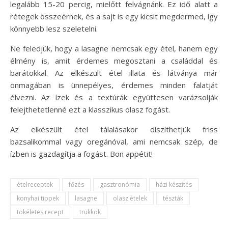
legalább 15-20 percig, mielőtt felvágnánk. Ez idő alatt a
rétegek összeérnek, és a sajt is egy kicsit megdermed, így
könnyebb lesz szeletelni.
Ne feledjük, hogy a lasagne nemcsak egy étel, hanem egy
élmény is, amit érdemes megosztani a családdal és
barátokkal. Az elkészült étel illata és látványa már
önmagában is ünnepélyes, érdemes minden falatját
élvezni. Az ízek és a textúrák együttesen varázsolják
felejthetetlenné ezt a klasszikus olasz fogást.
Az elkészült étel tálalásakor díszíthetjük friss
bazsalikommal vagy oregánóval, ami nemcsak szép, de
ízben is gazdagítja a fogást. Bon appétit!
ételreceptek
főzés
gasztronómia
házi készítés
konyhai tippek
lasagne
olasz ételek
tészták
tökéletes recept
trükkök