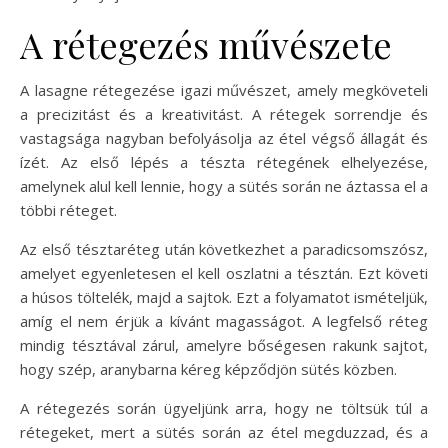
A rétegezés művészete
A lasagne rétegezése igazi művészet, amely megköveteli
a precizitást és a kreativitást. A rétegek sorrendje és
vastagsága nagyban befolyásolja az étel végső állagát és
ízét. Az első lépés a tészta rétegének elhelyezése,
amelynek alul kell lennie, hogy a sütés során ne áztassa el a
többi réteget.
Az első tésztaréteg után következhet a paradicsomszósz,
amelyet egyenletesen el kell oszlatni a tésztán. Ezt követi
a húsos töltelék, majd a sajtok. Ezt a folyamatot ismételjük,
amíg el nem érjük a kívánt magasságot. A legfelső réteg
mindig tésztával zárul, amelyre bőségesen rakunk sajtot,
hogy szép, aranybarna kéreg képződjön sütés közben.
A rétegezés során ügyeljünk arra, hogy ne töltsük túl a
rétegeket, mert a sütés során az étel megduzzad, és a