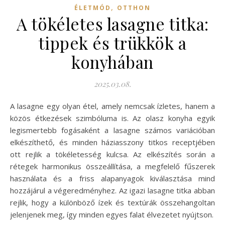
,
ÉLETMÓD
OTTHON
A tökéletes lasagne titka:
tippek és trükkök a
konyhában
2025.03.08.
A lasagne egy olyan étel, amely nemcsak ízletes, hanem a
közös étkezések szimbóluma is. Az olasz konyha egyik
legismertebb fogásaként a lasagne számos variációban
elkészíthető, és minden háziasszony titkos receptjében
ott rejlik a tökéletesség kulcsa. Az elkészítés során a
rétegek harmonikus összeállítása, a megfelelő fűszerek
használata és a friss alapanyagok kiválasztása mind
hozzájárul a végeredményhez. Az igazi lasagne titka abban
rejlik, hogy a különböző ízek és textúrák összehangoltan
jelenjenek meg, így minden egyes falat élvezetet nyújtson.