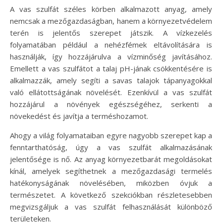
A vas szulfát széles körben alkalmazott anyag, amely
nemcsak a mezőgazdaságban, hanem a környezetvédelem
terén is jelentős szerepet játszik. A vízkezelés
folyamatában például a nehézfémek eltávolítására is
használják, így hozzájárulva a vízminőség javításához.
Emellett a vas szulfátot a talaj pH-jának csökkentésére is
alkalmazzák, amely segíti a savas talajok tápanyagokkal
való ellátottságának növelését. Ezenkívül a vas szulfát
hozzájárul a növények egészségéhez, serkenti a
növekedést és javítja a terméshozamot.
Ahogy a világ folyamataiban egyre nagyobb szerepet kap a
fenntarthatóság, úgy a vas szulfát alkalmazásának
jelentősége is nő. Az anyag környezetbarát megoldásokat
kínál, amelyek segíthetnek a mezőgazdasági termelés
hatékonyságának növelésében, miközben óvjuk a
természetet. A következő szekciókban részletesebben
megvizsgáljuk a vas szulfát felhasználását különböző
területeken.