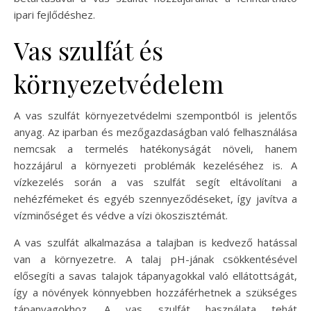
ipari fejlődéshez.
Vas szulfát és
környezetvédelem
A vas szulfát környezetvédelmi szempontból is jelentős
anyag. Az iparban és mezőgazdaságban való felhasználása
nemcsak a termelés hatékonyságát növeli, hanem
hozzájárul a környezeti problémák kezeléséhez is. A
vízkezelés során a vas szulfát segít eltávolítani a
nehézfémeket és egyéb szennyeződéseket, így javítva a
vízminőséget és védve a vízi ökoszisztémát.
A vas szulfát alkalmazása a talajban is kedvező hatással
van a környezetre. A talaj pH-jának csökkentésével
elősegíti a savas talajok tápanyagokkal való ellátottságát,
így a növények könnyebben hozzáférhetnek a szükséges
tápanyagokhoz. A vas szulfát használata tehát