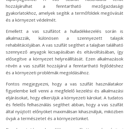
hozzájárulhat a fenntartható mezőgazdasági
gyakorlatokhoz, amelyek segítik a termőföldek megóvását
és a környezet védelmét.
Emellett a vas szulfátot a hulladékkezelés során is
alkalmazzák, különösen a szennyezett talajok
rehabilitációjában. A vas szulfát segíthet a talajban található
szennyező anyagok kicsapásában és eltávolításában, így
elősegítve a környezet helyreállítását. Ezen alkalmazások
révén a vas szulfát hozzájárul a fenntartható fejlődéshez
és a környezeti problémák megoldásához.
Fontos megjegyezni, hogy a vas szulfát használatakor
figyelembe kell venni a megfelelő kezelési és alkalmazási
eljárásokat, hogy elkerüljük a környezeti károkat. A tudatos
és felelős felhasználás segíthet abban, hogy a vas szulfát
által nyújtott előnyöket maximálisan kihasználjuk, miközben
óvjuk a természetet és a környezetünket.