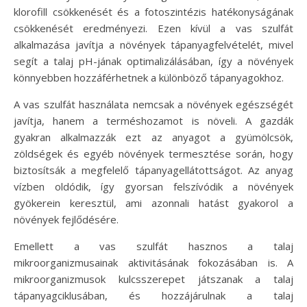
klorofill csökkenését és a fotoszintézis hatékonyságának
csökkenését eredményezi. Ezen kívül a vas szulfát
alkalmazása javítja a növények tápanyagfelvételét, mivel
segít a talaj pH-jának optimalizálásában, így a növények
könnyebben hozzáférhetnek a különböző tápanyagokhoz.
A vas szulfát használata nemcsak a növények egészségét
javítja, hanem a terméshozamot is növeli. A gazdák
gyakran alkalmazzák ezt az anyagot a gyümölcsök,
zöldségek és egyéb növények termesztése során, hogy
biztosítsák a megfelelő tápanyagellátottságot. Az anyag
vízben oldódik, így gyorsan felszívódik a növények
gyökerein keresztül, ami azonnali hatást gyakorol a
növények fejlődésére.
Emellett a vas szulfát hasznos a talaj
mikroorganizmusainak aktivitásának fokozásában is. A
mikroorganizmusok kulcsszerepet játszanak a talaj
tápanyagciklusában, és hozzájárulnak a talaj