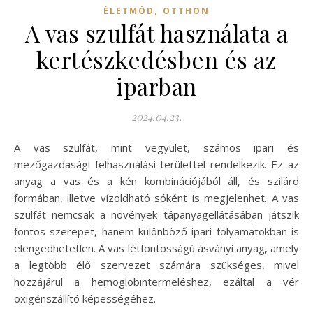
,
ÉLETMÓD
OTTHON
A vas szulfát használata a
kertészkedésben és az
iparban
2024.04.23.
A vas szulfát, mint vegyület, számos ipari és
mezőgazdasági felhasználási területtel rendelkezik. Ez az
anyag a vas és a kén kombinációjából áll, és szilárd
formában, illetve vízoldható sóként is megjelenhet. A vas
szulfát nemcsak a növények tápanyagellátásában játszik
fontos szerepet, hanem különböző ipari folyamatokban is
elengedhetetlen. A vas létfontosságú ásványi anyag, amely
a legtöbb élő szervezet számára szükséges, mivel
hozzájárul a hemoglobintermeléshez, ezáltal a vér
oxigénszállító képességéhez.