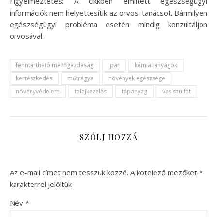
Figyelmeztetés: A cikkben említett egészségügyi
információk nem helyettesítik az orvosi tanácsot. Bármilyen
egészségügyi probléma esetén mindig konzultáljon
orvosával.
fenntartható mezőgazdaság
ipar
kémiai anyagok
kertészkedés
műtrágya
növények egészsége
növényvédelem
talajkezelés
tápanyag
vas szulfát
SZÓLJ HOZZÁ
Az e-mail címet nem tesszük közzé.
A kötelező mezőket
*
karakterrel jelöltük
Név
*