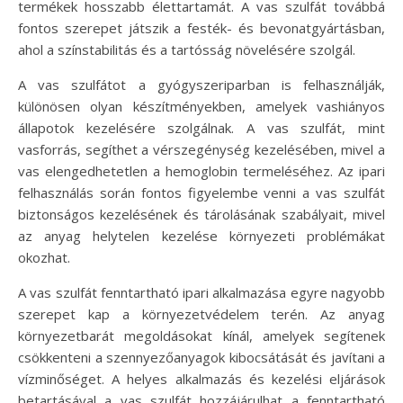
termékek hosszabb élettartamát. A vas szulfát továbbá
fontos szerepet játszik a festék- és bevonatgyártásban,
ahol a színstabilitás és a tartósság növelésére szolgál.
A vas szulfátot a gyógyszeriparban is felhasználják,
különösen olyan készítményekben, amelyek vashiányos
állapotok kezelésére szolgálnak. A vas szulfát, mint
vasforrás, segíthet a vérszegénység kezelésében, mivel a
vas elengedhetetlen a hemoglobin termeléséhez. Az ipari
felhasználás során fontos figyelembe venni a vas szulfát
biztonságos kezelésének és tárolásának szabályait, mivel
az anyag helytelen kezelése környezeti problémákat
okozhat.
A vas szulfát fenntartható ipari alkalmazása egyre nagyobb
szerepet kap a környezetvédelem terén. Az anyag
környezetbarát megoldásokat kínál, amelyek segítenek
csökkenteni a szennyezőanyagok kibocsátását és javítani a
vízminőséget. A helyes alkalmazás és kezelési eljárások
betartásával a vas szulfát hozzájárulhat a fenntartható