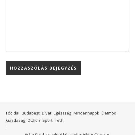
Főoldal
Budapest
Divat
Egészség
Mindennapok
Életmód
Gazdaság
Otthon
Sport
Tech
Ashe Child a sablont készítette:
Viktor Csaszar.