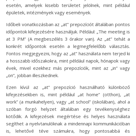
esetén, amelyek kisebb területet jelölnek, mint például
épületek, intézmények vagy események.
Időbeli vonatkozásban az „at” prepozíciót általában pontos
időpontok kifejezésére használjuk. Például: „The meeting is
at 3 PM” (A megbeszélés 3 órakor van). Az „at” tehát a
konkrét időpontok esetén a legmegfelelőbb választás.
Fontos megjegyezni, hogy az „at” használata nem terjed ki
a hosszabb időszakokra, mint például napok, hónapok vagy
évek, mivel ezekhez más prepozíciók, mint az „in” vagy
„on”, jobban illeszkednek.
Ezen kívül az „at” prepozíció használható különböző
kifejezésekben is, mint például „at home” (otthon), „at
work” (a munkahelyen), vagy „at school” (iskolában), ahol a
szóban forgó helyzet általában egy tevékenységhez
kötődik. A kifejezések megértése és helyes használata
segíthet a nyelvtanulóknak a mindennapi kommunikációban
is, lehetővé téve számukra, hogy pontosabbá és