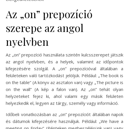
Az „on” prepozíció
szerepe az angol
nyelvben
Az „on” prepozíció használata szintén kulcsszerepet játszik
az angol nyelvben, és a helyek, valamint az időpontok
kifejezésére szolgál. A „on” prepozícióval általában a
felületeken való tartózkodást jelöljük. Például: „The book is
on the table” (A könyv az asztalon van) vagy „The picture is
on the wall” (A kép a falon van). Az „on” tehát olyan
helyzeteket fejez ki, ahol valami egy másik felületen
helyezkedik el, legyen az tárgy, személy vagy információ.
Időbeli vonatkozásban az „on” prepozíciót általában napok
és dátumok kifejezésére használjuk. Például: „We have a
meeting on Friday” (Pénteken megbeszélésünk van) vagy