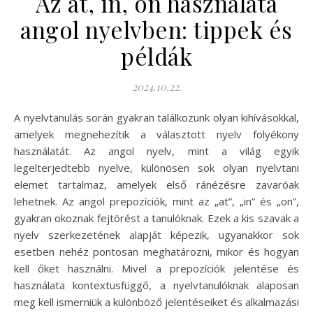
Az at, in, on használata
angol nyelvben: tippek és
példák
2024.10.22.
A nyelvtanulás során gyakran találkozunk olyan kihívásokkal,
amelyek megnehezítik a választott nyelv folyékony
használatát. Az angol nyelv, mint a világ egyik
legelterjedtebb nyelve, különösen sok olyan nyelvtani
elemet tartalmaz, amelyek első ránézésre zavaróak
lehetnek. Az angol prepozíciók, mint az „at”, „in” és „on”,
gyakran okoznak fejtörést a tanulóknak. Ezek a kis szavak a
nyelv szerkezetének alapját képezik, ugyanakkor sok
esetben nehéz pontosan meghatározni, mikor és hogyan
kell őket használni. Mivel a prepozíciók jelentése és
használata kontextusfüggő, a nyelvtanulóknak alaposan
meg kell ismerniük a különböző jelentéseiket és alkalmazási