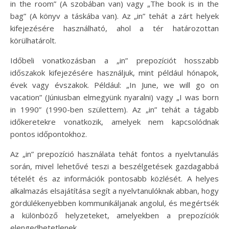
in the room” (A szobában van) vagy „The book is in the
bag” (A könyv a táskába van). Az „in” tehát a zárt helyek
kifejezésére használható, ahol a tér határozottan
körülhatárolt.
Időbeli vonatkozásban a „in” prepozíciót hosszabb
időszakok kifejezésére használjuk, mint például hónapok,
évek vagy évszakok. Például: „In June, we will go on
vacation” (Júniusban elmegyünk nyaralni) vagy „I was born
in 1990” (1990-ben születtem). Az „in” tehát a tágabb
időkeretekre vonatkozik, amelyek nem kapcsolódnak
pontos időpontokhoz.
Az „in” prepozíció használata tehát fontos a nyelvtanulás
során, mivel lehetővé teszi a beszélgetések gazdagabbá
tételét és az információk pontosabb közlését. A helyes
alkalmazás elsajátítása segít a nyelvtanulóknak abban, hogy
gördülékenyebben kommunikáljanak angolul, és megértsék
a különböző helyzeteket, amelyekben a prepozíciók
elengedhetetlenek.