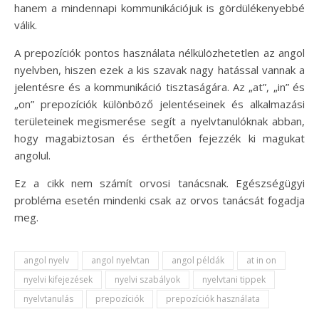
hanem a mindennapi kommunikációjuk is gördülékenyebbé
válik.
A prepozíciók pontos használata nélkülözhetetlen az angol
nyelvben, hiszen ezek a kis szavak nagy hatással vannak a
jelentésre és a kommunikáció tisztaságára. Az „at”, „in” és
„on” prepozíciók különböző jelentéseinek és alkalmazási
területeinek megismerése segít a nyelvtanulóknak abban,
hogy magabiztosan és érthetően fejezzék ki magukat
angolul.
Ez a cikk nem számít orvosi tanácsnak. Egészségügyi
probléma esetén mindenki csak az orvos tanácsát fogadja
meg.
angol nyelv
angol nyelvtan
angol példák
at in on
nyelvi kifejezések
nyelvi szabályok
nyelvtani tippek
nyelvtanulás
prepozíciók
prepozíciók használata