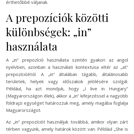
érthetőbbé váljanak.
A prepozíciók közötti
különbségek: „in”
használata
A „in” prepozíció használata szintén gyakori az angol
nyelvben, azonban a használati kontextusa eltér az „at”
prepozícióétól. A „in” általában tágabb, általánosabb
területek, helyek vagy időszakok jelölésére szolgál.
Például, ha azt mondjuk, hogy „I live in Hungary”
(Magyarországon élek), akkor a „in” kifejezéssel a nagyobb
földrajzi egységet határozzuk meg, amely magába foglalja
Magyarországot.
Az „in” prepozíciót használjuk továbbá, amikor olyan zárt
térben vagyunk, amely határok között van. Például „She is