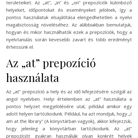
területeiket. Az „at”, „in” és „on” prepozíciók különböző
helyeket, időpontokat és eseményeket jelölnek, így a
pontos használatuk elsajátítása elengedhetetlen a nyelvi
magabiztosság növeléséhez. Az alábbiakban bemutatjuk,
hogyan és mikor használhatók ezek a prepozíciók, hogy a
nyelvtanulás során kevesebb zavart és több eredményt
érhessünk el.
Az „at” prepozíció
használata
Az „at” prepozíció a hely és az idő kifejezésére szolgál az
angol nyelvben. Helyi értelemben az „at” használata a
pontos helyzet megjelölésére utal, például amikor egy
adott helyen tartózkodunk. Például, ha azt mondjuk, hogy „I
am at the library” (A könyvtárban vagyok), akkor kifejezzük,
hogy jelenleg a könyvtárban tartózkodunk. Az „at”
prepozíciót gyakran használják olyan konkrét helyek