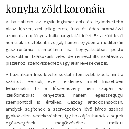
konyha zöld koronája
A bazsalikom az egyik legismertebb és legkedveltebb
olasz fűszer, ami jellegzetes, friss és édes aromájával
azonnal a napfényes Itália hangulatát idézi. Ez a zöld levél
nemcsak ízesítőként szolgál, hanem egyben a mediterrán
gasztronómia szimbóluma is. Leggyakrabban pesto
szószokban találkozunk vele, de remekül illik salátákhoz,
pizzákhoz, szendvicsekhez vagy akár levesekhez is.
A bazsalikom friss levelei sokkal intenzívebb ízűek, mint a
szárított verziók, ezért érdemes minél frissebben
felhasználni. Ez a fűszernövény nem csupán az
ízlelőbimbókat kényezteti, hanem egészségügyi
szempontból is értékes. Gazdag antioxidánsokban,
amelyek segítenek a szervezetben lévő káros szabad
gyökök elleni védekezésben, így hozzájárulhatnak a sejtek
egészségének megőrzéséhez. Emellett