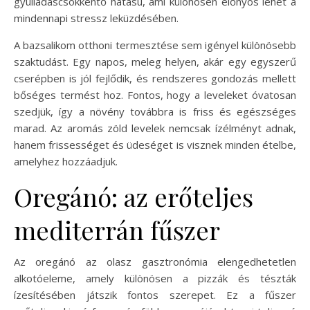
gyulladáscsökkentő hatású, ami különösen előnyös lehet a
mindennapi stressz leküzdésében.
A bazsalikom otthoni termesztése sem igényel különösebb
szaktudást. Egy napos, meleg helyen, akár egy egyszerű
cserépben is jól fejlődik, és rendszeres gondozás mellett
bőséges termést hoz. Fontos, hogy a leveleket óvatosan
szedjük, így a növény továbbra is friss és egészséges
marad. Az aromás zöld levelek nemcsak ízélményt adnak,
hanem frissességet és üdeséget is visznek minden ételbe,
amelyhez hozzáadjuk.
Oregánó: az erőteljes
mediterrán fűszer
Az oregánó az olasz gasztronómia elengedhetetlen
alkotóeleme, amely különösen a pizzák és tészták
ízesítésében játszik fontos szerepet. Ez a fűszer