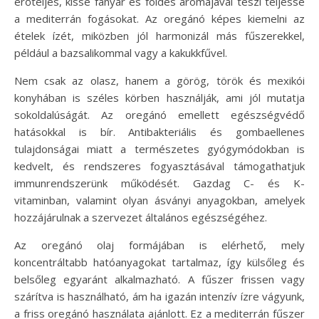
erőteljes, kissé fanyar és földes aromájával teszi teljessé
a mediterrán fogásokat. Az oregánó képes kiemelni az
ételek ízét, miközben jól harmonizál más fűszerekkel,
például a bazsalikommal vagy a kakukkfűvel.
Nem csak az olasz, hanem a görög, török és mexikói
konyhában is széles körben használják, ami jól mutatja
sokoldalúságát. Az oregánó emellett egészségvédő
hatásokkal is bír. Antibakteriális és gombaellenes
tulajdonságai miatt a természetes gyógymódokban is
kedvelt, és rendszeres fogyasztásával támogathatjuk
immunrendszerünk működését. Gazdag C- és K-
vitaminban, valamint olyan ásványi anyagokban, amelyek
hozzájárulnak a szervezet általános egészségéhez.
Az oregánó olaj formájában is elérhető, mely
koncentráltabb hatóanyagokat tartalmaz, így külsőleg és
belsőleg egyaránt alkalmazható. A fűszer frissen vagy
szárítva is használható, ám ha igazán intenzív ízre vágyunk,
a friss oregánó használata ajánlott. Ez a mediterrán fűszer