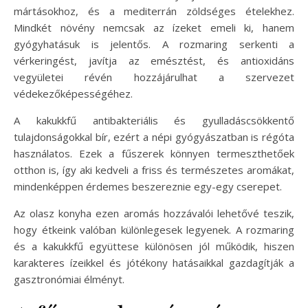
mártásokhoz, és a mediterrán zöldséges ételekhez.
Mindkét növény nemcsak az ízeket emeli ki, hanem
gyógyhatásuk is jelentős. A rozmaring serkenti a
vérkeringést, javítja az emésztést, és antioxidáns
vegyületei révén hozzájárulhat a szervezet
védekezőképességéhez.
A kakukkfű antibakteriális és gyulladáscsökkentő
tulajdonságokkal bír, ezért a népi gyógyászatban is régóta
használatos. Ezek a fűszerek könnyen termeszthetőek
otthon is, így aki kedveli a friss és természetes aromákat,
mindenképpen érdemes beszereznie egy-egy cserepet.
Az olasz konyha ezen aromás hozzávalói lehetővé teszik,
hogy étkeink valóban különlegesek legyenek. A rozmaring
és a kakukkfű együttese különösen jól működik, hiszen
karakteres ízeikkel és jótékony hatásaikkal gazdagítják a
gasztronómiai élményt.