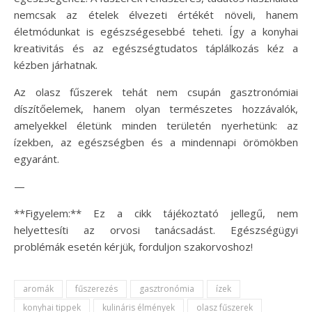
nemcsak az ételek élvezeti értékét növeli, hanem
életmódunkat is egészségesebbé teheti. Így a konyhai
kreativitás és az egészségtudatos táplálkozás kéz a
kézben járhatnak.
Az olasz fűszerek tehát nem csupán gasztronómiai
díszítőelemek, hanem olyan természetes hozzávalók,
amelyekkel életünk minden területén nyerhetünk: az
ízekben, az egészségben és a mindennapi örömökben
egyaránt.
—
**Figyelem:** Ez a cikk tájékoztató jellegű, nem
helyettesíti az orvosi tanácsadást. Egészségügyi
problémák esetén kérjük, forduljon szakorvoshoz!
aromák
fűszerezés
gasztronómia
ízek
konyhai tippek
kulináris élmények
olasz fűszerek