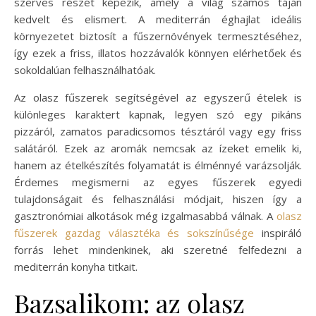
szerves részét képezik, amely a világ számos táján
kedvelt és elismert. A mediterrán éghajlat ideális
környezetet biztosít a fűszernövények termesztéséhez,
így ezek a friss, illatos hozzávalók könnyen elérhetőek és
sokoldalúan felhasználhatóak.
Az olasz fűszerek segítségével az egyszerű ételek is
különleges karaktert kapnak, legyen szó egy pikáns
pizzáról, zamatos paradicsomos tésztáról vagy egy friss
salátáról. Ezek az aromák nemcsak az ízeket emelik ki,
hanem az ételkészítés folyamatát is élménnyé varázsolják.
Érdemes megismerni az egyes fűszerek egyedi
tulajdonságait és felhasználási módjait, hiszen így a
gasztronómiai alkotások még izgalmasabbá válnak. A
olasz
fűszerek gazdag választéka és sokszínűsége
inspiráló
forrás lehet mindenkinek, aki szeretné felfedezni a
mediterrán konyha titkait.
Bazsalikom: az olasz