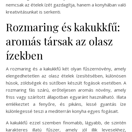
nemcsak az ételek ízét gazdagítja, hanem a konyhában való
kreativitásunkat is serkenti.
Rozmaring és kakukkfű:
aromás társak az olasz
ízekben
A rozmaring és a kakukkfű két olyan fűszernövény, amely
elengedhetetlen az olasz ételek ízesítésében, különösen
húsok, zöldségek és sütőben készült fogások esetében. A
rozmaring fás szárú, erőteljesen aromás növény, amely
friss vagy szárított állapotban egyaránt használható. Illata
emlékeztet a fenyőre, és pikáns, kissé gyantás íze
különlegessé teszi a mediterrán konyha egyes fogásait.
A kakukkfű ezzel szemben finomabb, lágyabb, de szintén
karakteres illatú fűszer, amely jól illik levesekhez,