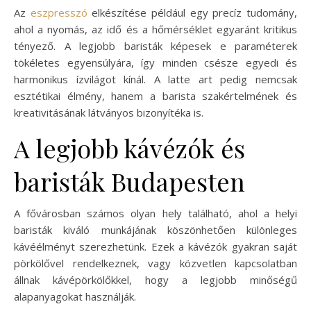
Az
eszpresszó
elkészítése például egy precíz tudomány,
ahol a nyomás, az idő és a hőmérséklet egyaránt kritikus
tényező. A legjobb baristák képesek e paraméterek
tökéletes egyensúlyára, így minden csésze egyedi és
harmonikus ízvilágot kínál. A latte art pedig nemcsak
esztétikai élmény, hanem a barista szakértelmének és
kreativitásának látványos bizonyítéka is.
A legjobb kávézók és
baristák Budapesten
A fővárosban számos olyan hely található, ahol a helyi
baristák kiváló munkájának köszönhetően különleges
kávéélményt szerezhetünk. Ezek a kávézók gyakran saját
pörkölővel rendelkeznek, vagy közvetlen kapcsolatban
állnak kávépörkölőkkel, hogy a legjobb minőségű
alapanyagokat használják.