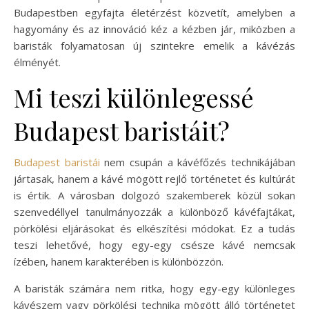
Budapestben egyfajta életérzést közvetít, amelyben a
hagyomány és az innováció kéz a kézben jár, miközben a
baristák folyamatosan új szintekre emelik a kávézás
élményét.
Mi teszi különlegessé
Budapest baristáit?
Budapest baristái
nem csupán a kávéfőzés technikájában
jártasak, hanem a kávé mögött rejlő történetet és kultúrát
is értik. A városban dolgozó szakemberek közül sokan
szenvedéllyel tanulmányozzák a különböző kávéfajtákat,
pörkölési eljárásokat és elkészítési módokat. Ez a tudás
teszi lehetővé, hogy egy-egy csésze kávé nemcsak
ízében, hanem karakterében is különbözzön.
A baristák számára nem ritka, hogy egy-egy különleges
kávészem vagy pörkölési technika mögött álló történetet