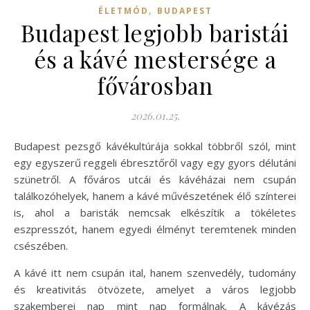
,
ÉLETMÓD
BUDAPEST
Budapest legjobb baristái
és a kávé mestersége a
fővárosban
2026.01.25.
Budapest pezsgő kávékultúrája sokkal többről szól, mint
egy egyszerű reggeli ébresztőről vagy egy gyors délutáni
szünetről. A főváros utcái és kávéházai nem csupán
találkozóhelyek, hanem a kávé művészetének élő színterei
is, ahol a baristák nemcsak elkészítik a tökéletes
eszpresszót, hanem egyedi élményt teremtenek minden
csészében.
A kávé itt nem csupán ital, hanem szenvedély, tudomány
és kreativitás ötvözete, amelyet a város legjobb
szakemberei nap mint nap formálnak. A kávézás