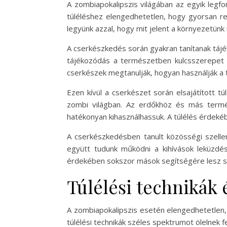
A zombiapokalipszis világában az egyik legf
túléléshez elengedhetetlen, hogy gyorsan rea
legyünk azzal, hogy mit jelent a környezetün
A cserkészkedés során gyakran tanítanak táj
tájékozódás a természetben kulcsszerepet j
cserkészek megtanulják, hogyan használják a t
Ezen kívül a cserkészet során elsajátított t
zombi világban. Az erdőkhöz és más termé
hatékonyan kihasználhassuk. A túlélés érdekéb
A cserkészkedésben tanult közösségi szelle
együtt tudunk működni a kihívások leküzdé
érdekében sokszor mások segítségére lesz s
Túlélési technikák 
A zombiapokalipszis esetén elengedhetetlen,
túlélési technikák széles spektrumot ölelnek f