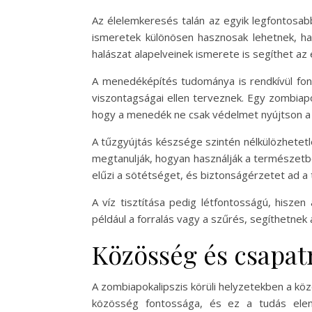
Az élelemkeresés talán az egyik legfontosa
ismeretek különösen hasznosak lehetnek, ha
halászat alapelveinek ismerete is segíthet az 
A menedéképítés tudománya is rendkívül fo
viszontagságai ellen terveznek. Egy zombiap
hogy a menedék ne csak védelmet nyújtson a k
A tűzgyújtás készsége szintén nélkülözhetetle
megtanulják, hogyan használják a természetbe
elűzi a sötétséget, és biztonságérzetet ad a 
A víz tisztítása pedig létfontosságú, hiszen
például a forralás vagy a szűrés, segíthetnek
Közösség és csapa
A zombiapokalipszis körüli helyzetekben a köz
közösség fontossága, és ez a tudás elen