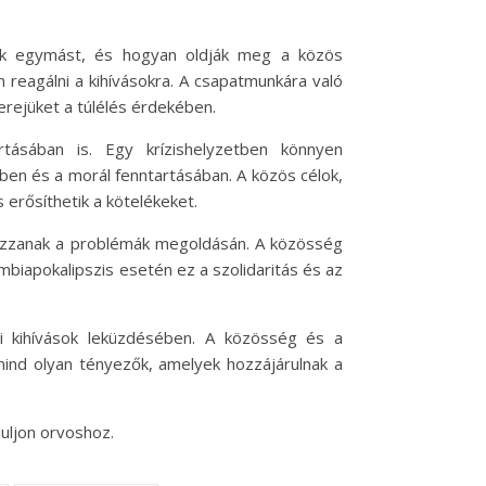
ák egymást, és hogyan oldják meg a közös
reagálni a kihívásokra. A csapatmunkára való
rejüket a túlélés érdekében.
tásában is. Egy krízishelyzetben könnyen
en és a morál fenntartásában. A közös célok,
erősíthetik a kötelékeket.
gozzanak a problémák megoldásán. A közösség
biapokalipszis esetén ez a szolidaritás és az
i kihívások leküzdésében. A közösség és a
mind olyan tényezők, amelyek hozzájárulnak a
uljon orvoshoz.