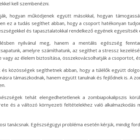
ekkel kell szembenézni.
ulják, hogyan működjenek együtt másokkal, hogyan támogass
en ez a tudás segíthet abban, hogy a csoport hatékonyan tudjon 
észségekkel és tapasztalatokkal rendelkező egyének egyesítsék e
lésben nyilvánul meg, hanem a mentális egészség fenntar
apatunk, amelyre számíthatunk, az segíthet a stressz kezeléséb
vagy az élelem biztosítása, összekovácsolhatják a csoportot, és 
ok és közösségek segíthetnek abban, hogy a túlélők együtt dol
másra támaszkodnak, hanem együtt tanulnak és fejlődnek is. A zom
en.
készségek tehát elengedhetetlenek a zombiapokalipszis körül
erete és a változó környezeti feltételekhez való alkalmazkodás 
osi tanácsnak. Egészségügyi probléma esetén kérjük, mindig ford