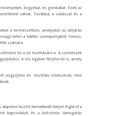
ő növényeket, bogyókat és gombákat. Ezek az
hetetlenné válnak. Továbbá, a vadászat és a
eket a természetben, amelyeket az időjárás
sságú lehet a túlélés szempontjából. Fontos,
élők számára.
ítésére és a víz tisztítására is. A cserkészek
gyújtáshoz. A tűz egyben fényforrás is, amely
tt vízgyűjtési és -tisztítási módszerek, mint
nknak.
alapelvei között kiemelkedő helyet foglal el a
tti kapcsolatok és a kölcsönös támogatás