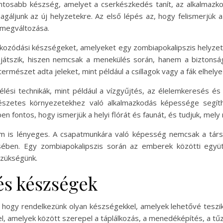
ontosabb készség, amelyet a cserkészkedés tanít, az alkalmazko
gáljunk az új helyzetekre. Az első lépés az, hogy felismerjük 
k megváltozása.
ékozódási készségeket, amelyeket egy zombiapokalipszis helyzeté
átszik, hiszen nemcsak a menekülés során, hanem a biztonság
ermészet adta jeleket, mint például a csillagok vagy a fák elhel
úlélési technikák, mint például a vízgyűjtés, az élelemkeresés é
szetes környezetekhez való alkalmazkodás képessége segít
en fontos, hogy ismerjük a helyi flórát és faunát, és tudjuk, me
m is lényeges. A csapatmunkára való képesség nemcsak a társa
sében. Egy zombiapokalipszis során az emberek közötti együt
zükségünk.
és készségek
 hogy rendelkezünk olyan készségekkel, amelyek lehetővé teszik
el, amelyek között szerepel a táplálkozás, a menedéképítés, a tűzg