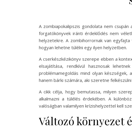
A zombiapokalipszis gondolata nem csupán a 
forgatókönyvek iránti érdeklődés nem véletl
helyzetekre. A zombihorrornak van egyfajta v
hogyan lehetne túlélni egy ilyen helyzetben.
A cserkészkézikönyv szerepe ebben a kontext
elsajátítása, rendkívül hasznosak lehet
problémamegoldás mind olyan készségek, am
hanem bárki számára, aki szeretne felkészülni
A cikk célja, hogy bemutassa, milyen szere
alkalmazni a túlélés érdekében. A különbö
valóságban valamilyen krízishelyzettel kell s
Változó környezet 