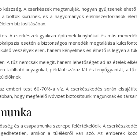
bb készség. A cserkészek megtanulják, hogyan gyűjtsenek ehet
 a boltok kiürülnek, és a hagyományos élelmiszerforrások elér
élelem biztosításában.
ntos. A cserkészek gyakran építenek kunyhókat és más menedék
okalipszis esetén a biztonságos menedék megtalálása kulcsfonto
ülső veszélyek ellen, hanem kényelmes és élhető is legyen a túl
n. A tűz nemcsak melegít, hanem lehetőséget ad az ételek elkész
n található anyagokat, például száraz fát és fenyőgyantát, a tűz
túlélőknek.
 az emberi test 60-70%-a víz. A cserkészkedés során elsajátíto
 abban, hogy megfelelő ivóvizet biztosítsunk magunknak és társai
tmunka
össég és a csapatmunka szerepe felértékelődik. A cserkészkedés 
gedhetetlen, amikor a túlélésről van szó. Az emberek közö