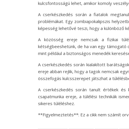
kulcsfontosságú lehet, amikor komoly veszély
A cserkészkedés során a fiatalok megtan
problémákat. Egy zombiapokalipszis helyzetb
képesség lehetővé teszi, hogy a különböző k
A közösség ereje nemcsak a fizikai túlé
kétségbeeshetünk, de ha van egy támogató cs
mint például a biztonságos menedék keresése 
A cserkészkedés során kialakított barátság
ereje abban rejlik, hogy a tagok nemcsak egy
összefogás kulcsszerepet játszhat a túlélésb
A cserkészkedés során tanult értékek és 
csapatmunka ereje, a túlélési technikák ism
sikeres túléléshez.
**Figyelmeztetés**: Ez a cikk nem számít orv