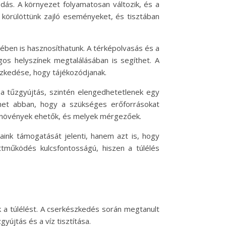
dás. A környezet folyamatosan változik, és a
a körülöttünk zajló eseményeket, és tisztában
ben is hasznosíthatunk. A térképolvasás és a
os helyszínek megtalálásában is segíthet. A
yezkedése, hogy tájékozódjanak.
s a tűzgyújtás, szintén elengedhetetlenek egy
het abban, hogy a szükséges erőforrásokat
ly növények ehetők, és melyek mérgezőek.
ink támogatását jelenti, hanem azt is, hogy
tműködés kulcsfontosságú, hiszen a túlélés
 a túlélést. A cserkészkedés során megtanult
yújtás és a víz tisztítása.