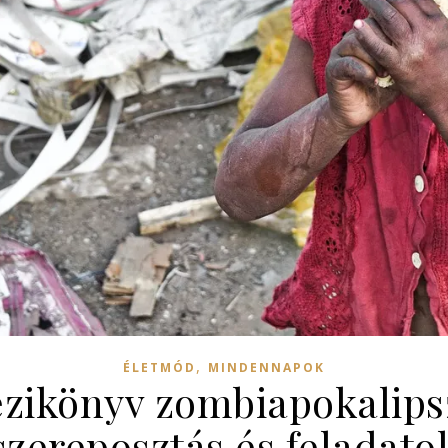
,
ÉLETMÓD
MINDENNAPOK
zikönyv zombiapokalipsz
szereposztás és feladato