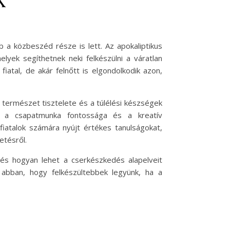
 a közbeszéd része is lett. Az apokaliptikus
lyek segíthetnek neki felkészülni a váratlan
iatal, de akár felnőtt is elgondolkodik azon,
természet tisztelete és a túlélési készségek
a, a csapatmunka fontossága és a kreatív
atalok számára nyújt értékes tanulságokat,
etésről.
 és hogyan lehet a cserkészkedés alapelveit
 abban, hogy felkészültebbek legyünk, ha a