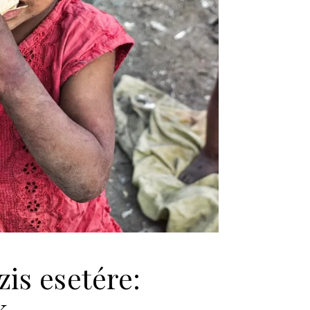
is esetére:
k