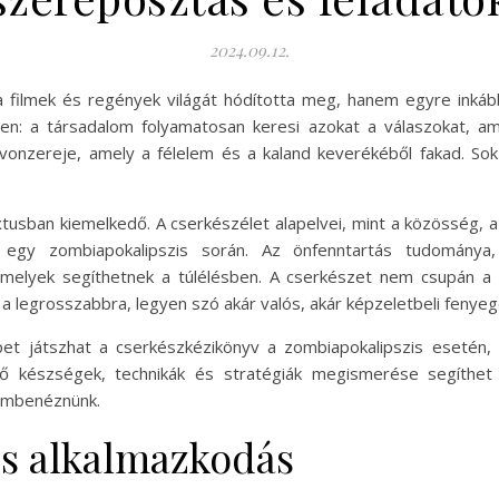
2024.09.12.
filmek és regények világát hódította meg, hanem egyre inkább
en: a társadalom folyamatosan keresi azokat a válaszokat, ame
onzereje, amely a félelem és a kaland keverékéből fakad. Sok f
usban kiemelkedő. A cserkészélet alapelvei, mint a közösség, a 
nek egy zombiapokalipszis során. Az önfenntartás tudomány
elyek segíthetnek a túlélésben. A cserkészet nem csupán a fi
 a legrosszabbra, legyen szó akár valós, akár képzeletbeli fenyeg
pet játszhat a cserkészkézikönyv a zombiapokalipszis esetén,
ző készségek, technikák és stratégiák megismerése segíthet
zembenéznünk.
és alkalmazkodás