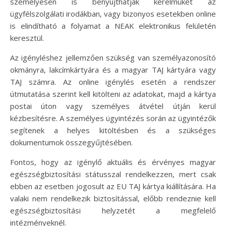
személyesen is benyújthatják kérelmüket az
ügyfélszolgálati irodákban, vagy bizonyos esetekben online
is elindítható a folyamat a NEAK elektronikus felületén
keresztül.
Az igényléshez jellemzően szükség van személyazonosító
okmányra, lakcímkártyára és a magyar TAJ kártyára vagy
TAJ számra. Az online igénylés esetén a rendszer
útmutatása szerint kell kitölteni az adatokat, majd a kártya
postai úton vagy személyes átvétel útján kerül
kézbesítésre. A személyes ügyintézés során az ügyintézők
segítenek a helyes kitöltésben és a szükséges
dokumentumok összegyűjtésében.
Fontos, hogy az igénylő aktuális és érvényes magyar
egészségbiztosítási státusszal rendelkezzen, mert csak
ebben az esetben jogosult az EU TAJ kártya kiállítására. Ha
valaki nem rendelkezik biztosítással, előbb rendeznie kell
egészségbiztosítási helyzetét a megfelelő
intézményeknél.