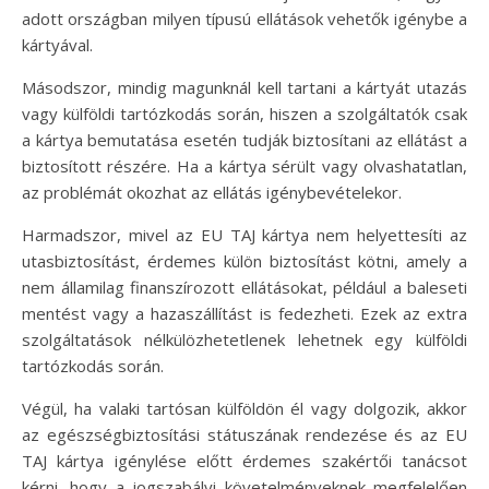
adott országban milyen típusú ellátások vehetők igénybe a
kártyával.
Másodszor, mindig magunknál kell tartani a kártyát utazás
vagy külföldi tartózkodás során, hiszen a szolgáltatók csak
a kártya bemutatása esetén tudják biztosítani az ellátást a
biztosított részére. Ha a kártya sérült vagy olvashatatlan,
az problémát okozhat az ellátás igénybevételekor.
Harmadszor, mivel az EU TAJ kártya nem helyettesíti az
utasbiztosítást, érdemes külön biztosítást kötni, amely a
nem államilag finanszírozott ellátásokat, például a baleseti
mentést vagy a hazaszállítást is fedezheti. Ezek az extra
szolgáltatások nélkülözhetetlenek lehetnek egy külföldi
tartózkodás során.
Végül, ha valaki tartósan külföldön él vagy dolgozik, akkor
az egészségbiztosítási státuszának rendezése és az EU
TAJ kártya igénylése előtt érdemes szakértői tanácsot
kérni, hogy a jogszabályi követelményeknek megfelelően