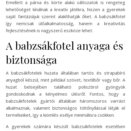
Emellett a párna és körte alakú változatok is rengeteg
lehetőséget kínálnak a kreatív játékra, hiszen a gyerekek
saját fantáziájuk szerint alakíthatják őket. A babzsákfotel
így nemcsak ülőalkalmatosság, hanem a kreativitás
fejlesztésének is nagyszerű eszköze lehet.
A babzsákfotel anyaga és
biztonsága
A babzsákfotelek huzata általában tartós és strapabíró
anyagból készül, mint például szövet, textilbőr vagy bőr. A
huzat belsejében található polisztirol gyöngyök
gondoskodnak a kényelmes ülésről. Fontos, hogy a
babzsákfotelek gyártói általában háromszoros varrást
alkalmaznak, valamint biztonságos töltőnyílással látják el
termékeiket, így a kiömlés esélye minimálisra csökken.
A gyerekek számára készült babzsákfotelek esetében