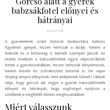
Górcső alatt a gyerek
babzsákfotel előnyei és
hátrányai
2025.07.08.
A gyerekeknek szánt bútorok kiválasztása különös
figyelmet igényel, hiszen nemcsak a dizájn, hanem a
funkciók és a biztonság is kiemelt szerepet játszik. Az
utóbbi években a babzsákfotelek egyre népszerűbbek
lettek a gyerekszobákban, hiszen nemcsak kényelmesek,
hanem kreatív és szórakoztató bútorok is. De vajon
tényleg annyira előnyösek, mint amilyennek tűnnek? Cikkünk
célja, hogy górcső alá vegye a gyerek babzsákfotelek
előnyeit és hátrányait, hogy segítséget nyújtson a
szülőknek a megfelelő döntés meghozatalában.
Miért válasszunk