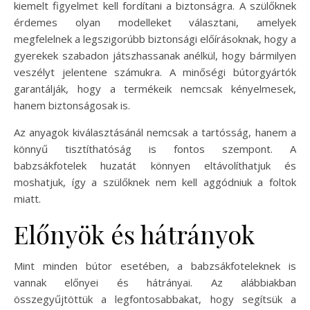
kiemelt figyelmet kell fordítani a biztonságra. A szülőknek
érdemes olyan modelleket választani, amelyek
megfelelnek a legszigorúbb biztonsági előírásoknak, hogy a
gyerekek szabadon játszhassanak anélkül, hogy bármilyen
veszélyt jelentene számukra. A minőségi bútorgyártók
garantálják, hogy a termékeik nemcsak kényelmesek,
hanem biztonságosak is.
Az anyagok kiválasztásánál nemcsak a tartósság, hanem a
könnyű tisztíthatóság is fontos szempont. A
babzsákfotelek huzatát könnyen eltávolíthatjuk és
moshatjuk, így a szülőknek nem kell aggódniuk a foltok
miatt.
Előnyök és hátrányok
Mint minden bútor esetében, a babzsákfoteleknek is
vannak előnyei és hátrányai. Az alábbiakban
összegyűjtöttük a legfontosabbakat, hogy segítsük a