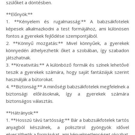
szülőket a döntésben.
**Előnyök:**
1. **Kényelem és rugalmasság:** A babzsákfotelek
képesek alkalmazkodni a test formájához, ami különösen
fontos a gyerekek fejlődése szempontjából.
2. **Könnyű mozgatás:** Mivel könnyűek, a gyerekek
könnyedén áthelyezhetik őket a szobában, így szabadon
játszhatnak.
3. **Kreativitás:** A különböző formák és színek lehetővé
teszik a gyerekek számára, hogy saját fantáziájuk szerint
használják a bútorokat.
4. **Biztonság:** A minőségi babzsákfotelek megfelelnek a
biztonsági előírásoknak, így a gyerekek számára
biztonságos választás.
**Hátrányok:**
1. **Hosszú távú tartósság:** Bár a babzsákfotelek tartós
anyagból készülnek, a polisztirol gyöngyök idővel
elveszíthetik a formájukat, ami kényelmetlenséget okozhat.