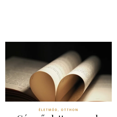
,
ÉLETMÓD
OTTHON