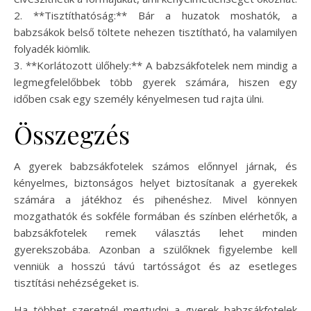
2. **Tisztíthatóság:** Bár a huzatok moshatók, a
babzsákok belső töltete nehezen tisztítható, ha valamilyen
folyadék kiömlik.
3. **Korlátozott ülőhely:** A babzsákfotelek nem mindig a
legmegfelelőbbek több gyerek számára, hiszen egy
időben csak egy személy kényelmesen tud rajta ülni.
Összegzés
A gyerek babzsákfotelek számos előnnyel járnak, és
kényelmes, biztonságos helyet biztosítanak a gyerekek
számára a játékhoz és pihenéshez. Mivel könnyen
mozgathatók és sokféle formában és színben elérhetők, a
babzsákfotelek remek választás lehet minden
gyerekszobába. Azonban a szülőknek figyelembe kell
venniük a hosszú távú tartósságot és az esetleges
tisztítási nehézségeket is.
Ha többet szeretnél megtudni a gyerek babzsákfotelek