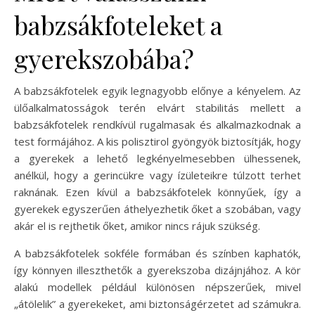
babzsákfoteleket a
gyerekszobába?
A babzsákfotelek egyik legnagyobb előnye a kényelem. Az
ülőalkalmatosságok terén elvárt stabilitás mellett a
babzsákfotelek rendkívül rugalmasak és alkalmazkodnak a
test formájához. A kis polisztirol gyöngyök biztosítják, hogy
a gyerekek a lehető legkényelmesebben ülhessenek,
anélkül, hogy a gerincükre vagy ízületeikre túlzott terhet
raknának. Ezen kívül a babzsákfotelek könnyűek, így a
gyerekek egyszerűen áthelyezhetik őket a szobában, vagy
akár el is rejthetik őket, amikor nincs rájuk szükség.
A babzsákfotelek sokféle formában és színben kaphatók,
így könnyen illeszthetők a gyerekszoba dizájnjához. A kör
alakú modellek például különösen népszerűek, mivel
„átölelik” a gyerekeket, ami biztonságérzetet ad számukra.