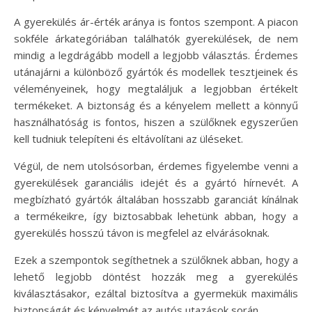
A gyerekülés ár-érték aránya is fontos szempont. A piacon
sokféle árkategóriában találhatók gyerekülések, de nem
mindig a legdrágább modell a legjobb választás. Érdemes
utánajárni a különböző gyártók és modellek tesztjeinek és
véleményeinek, hogy megtaláljuk a legjobban értékelt
termékeket. A biztonság és a kényelem mellett a könnyű
használhatóság is fontos, hiszen a szülőknek egyszerűen
kell tudniuk telepíteni és eltávolítani az üléseket.
Végül, de nem utolsósorban, érdemes figyelembe venni a
gyerekülések garanciális idejét és a gyártó hírnevét. A
megbízható gyártók általában hosszabb garanciát kínálnak
a termékeikre, így biztosabbak lehetünk abban, hogy a
gyerekülés hosszú távon is megfelel az elvárásoknak.
Ezek a szempontok segíthetnek a szülőknek abban, hogy a
lehető legjobb döntést hozzák meg a gyerekülés
kiválasztásakor, ezáltal biztosítva a gyermekük maximális
biztonságát és kényelmét az autós utazások során.