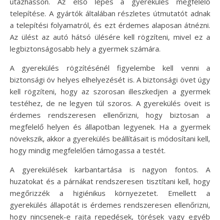
utazhasson. Az első lépés a gyerekülés megfelelő
telepítése. A gyártók általában részletes útmutatót adnak
a telepítési folyamatról, és ezt érdemes alaposan átnézni.
Az ülést az autó hátsó ülésére kell rögzíteni, mivel ez a
legbiztonságosabb hely a gyermek számára.
A gyerekülés rögzítésénél figyelembe kell venni a
biztonsági öv helyes elhelyezését is. A biztonsági övet úgy
kell rögzíteni, hogy az szorosan illeszkedjen a gyermek
testéhez, de ne legyen túl szoros. A gyerekülés öveit is
érdemes rendszeresen ellenőrizni, hogy biztosan a
megfelelő helyen és állapotban legyenek. Ha a gyermek
növekszik, akkor a gyerekülés beállításait is módosítani kell,
hogy mindig megfelelően támogassa a testét.
A gyerekülések karbantartása is nagyon fontos. A
huzatokat és a párnákat rendszeresen tisztítani kell, hogy
megőrizzék a higiénikus környezetet. Emellett a
gyerekülés állapotát is érdemes rendszeresen ellenőrizni,
hogy nincsenek-e rajta repedések, törések vagy egyéb