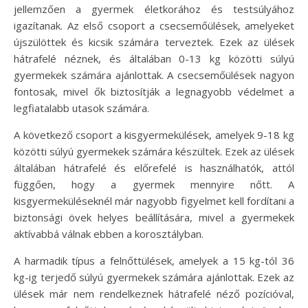
jellemzően a gyermek életkorához és testsúlyához
igazítanak. Az első csoport a csecsemőülések, amelyeket
újszülöttek és kicsik számára terveztek. Ezek az ülések
hátrafelé néznek, és általában 0-13 kg közötti súlyú
gyermekek számára ajánlottak. A csecsemőülések nagyon
fontosak, mivel ők biztosítják a legnagyobb védelmet a
legfiatalabb utasok számára.
A következő csoport a kisgyermekülések, amelyek 9-18 kg
közötti súlyú gyermekek számára készültek. Ezek az ülések
általában hátrafelé és előrefelé is használhatók, attól
függően, hogy a gyermek mennyire nőtt. A
kisgyermeküléseknél már nagyobb figyelmet kell fordítani a
biztonsági övek helyes beállítására, mivel a gyermekek
aktívabbá válnak ebben a korosztályban.
A harmadik típus a felnőttülések, amelyek a 15 kg-tól 36
kg-ig terjedő súlyú gyermekek számára ajánlottak. Ezek az
ülések már nem rendelkeznek hátrafelé néző pozícióval,