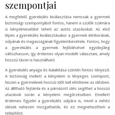
szempontjai
A megfelelő gyerekülés kiválasztása nemcsak a gyermek
biztonsági szempontjából fontos, hanem a szülők számára
is kényelmesebbé teheti az autós utazásokat. Az első
lépés a gyerekülés kiválasztásakor a gyermek életkorának,
súlyának és magasságának figyelembevétele. Fontos, hogy
a gyerekülés a gyermek fejlődésével egyidejűleg
változhasson, így érdemes olyan modellt választani, amely
hosszú távon is használható.
A gyerekülés anyaga és kialakítása szintén fontos tényező.
A biztonság mellett a kényelem is lényeges szempont,
hiszen a gyermeknek hosszú időt kell eltöltenie az ülésben.
Az állítható fejtámla és a párnázott ülés segíthet a hosszú
utazások során a kényelem megőrzésében. Emellett
érdemes figyelni a gyerekülés súlyára is, mivel a nehéz
ülések nehezen mozgathatók, és ez megnehezítheti a
telepítést.