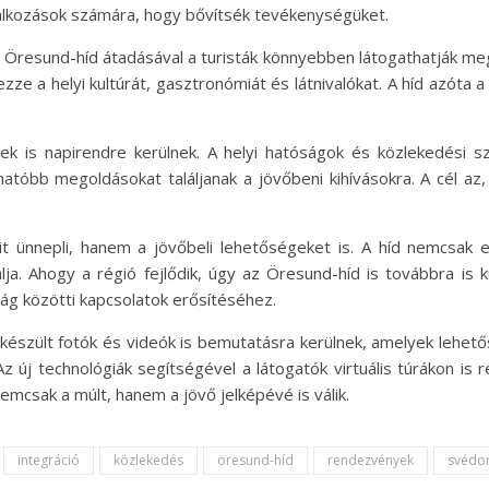
lalkozások számára, hogy bővítsék tevékenységüket.
 Az Öresund-híd átadásával a turisták könnyebben látogathatják me
zze a helyi kultúrát, gasztronómiát és látnivalókat. A híd azóta
sek is napirendre kerülnek. A helyi hatóságok és közlekedési 
thatóbb megoldásokat találjanak a jövőbeni kihívásokra. A cél a
t ünnepli, hanem a jövőbeli lehetőségeket is. A híd nemcsak
ja. Ahogy a régió fejlődik, úgy az Öresund-híd is továbbra is
zág közötti kapcsolatok erősítéséhez.
észült fotók és videók is bemutatásra kerülnek, amelyek lehetős
 új technológiák segítségével a látogatók virtuális túrákon is 
emcsak a múlt, hanem a jövő jelképévé is válik.
integráció
közlekedés
öresund-híd
rendezvények
svédo