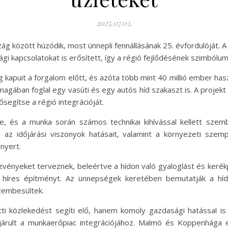
2025.07.03.
g között húzódik, most ünnepli fennállásának 25. évfordulóját. 
gi kapcsolatokat is erősített, így a régió fejlődésének szimbólum
g kapuit a forgalom előtt, és azóta több mint 40 millió ember h
gában foglal egy vasúti és egy autós híd szakaszt is. A projekt
segítse a régió integrációját.
e, és a munka során számos technikai kihívással kellett szem
 az időjárási viszonyok hatásait, valamint a környezeti szem
nyert.
zvényeket terveznek, beleértve a hídon való gyaloglást és keré
híres építményt. Az ünnepségek keretében bemutatják a hí
szembesültek.
i közlekedést segíti elő, hanem komoly gazdasági hatással is 
ájárult a munkaerőpiac integrációjához. Malmö és Koppenhága