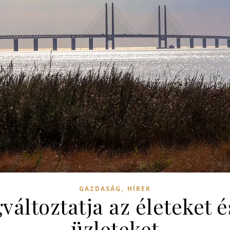
,
GAZDASÁG
HÍREK
áltoztatja az életeket és
üzleteket