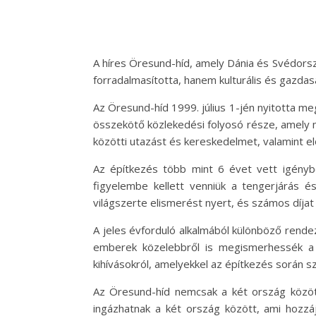
A híres Öresund-híd, amely Dánia és Svédorszá
forradalmasította, hanem kulturális és gazdasá
Az Öresund-híd 1999. július 1-jén nyitotta me
összekötő közlekedési folyosó része, amely ma
közötti utazást és kereskedelmet, valamint elő
Az építkezés több mint 6 évet vett igényb
figyelembe kellett venniük a tengerjárás és
világszerte elismerést nyert, és számos díjat 
A jeles évforduló alkalmából különböző rende
emberek közelebbről is megismerhessék a 
kihívásokról, amelyekkel az építkezés során 
Az Öresund-híd nemcsak a két ország között
ingázhatnak a két ország között, ami hozz