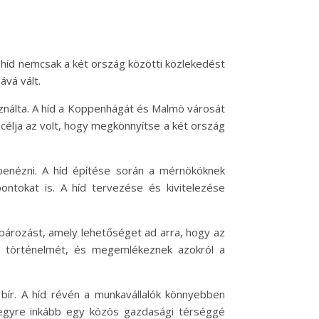
A híd nemcsak a két ország közötti közlekedést
ává vált.
asználta. A híd a Koppenhágát és Malmö városát
 célja az volt, hogy megkönnyítse a két ország
benézni. A híd építése során a mérnököknek
pontokat is. A híd tervezése és kivitelezése
kpározást, amely lehetőséget ad arra, hogy az
d történelmét, és megemlékeznek azokról a
bír. A híd révén a munkavállalók könnyebben
 egyre inkább egy közös gazdasági térséggé