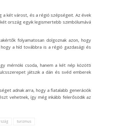
g a két várost, és a régió szépségeit. Az évek
 a két ország egyik legismertebb szimbólumává
szakértők folyamatosan dolgoznak azon, hogy
z, hogy a híd továbbra is a régió gazdasági és
 egy mérnöki csoda, hanem a két nép közötti
 kulcsszerepet játszik a dán és svéd emberek
éget adnak arra, hogy a fiatalabb generációk
részt vehetnek, így még inkább felerősödik az
rszág
turizmus