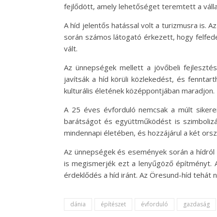
fejlődött, amely lehetőséget teremtett a vál
A híd jelentős hatással volt a turizmusra is.
során számos látogató érkezett, hogy felfede
vált.
Az ünnepségek mellett a jövőbeli fejleszté
javítsák a híd körüli közlekedést, és fenntar
kulturális életének középpontjában maradjon.
A 25 éves évforduló nemcsak a múlt sikerei
barátságot és együttműködést is szimbolizál
mindennapi életében, és hozzájárul a két ors
Az ünnepségek és események során a hídról k
is megismerjék ezt a lenyűgöző építményt. Az
érdeklődés a híd iránt. Az Öresund-híd tehát n
dánia
építészet
évforduló
gazdaság