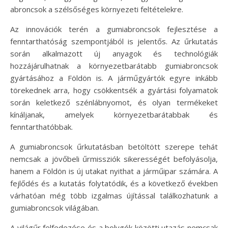
abroncsok a szélsőséges környezeti feltételekre.
Az innovációk terén a gumiabroncsok fejlesztése a
fenntarthatóság szempontjából is jelentős. Az űrkutatás
során alkalmazott új anyagok és technológiák
hozzájárulhatnak a környezetbarátabb gumiabroncsok
gyártásához a Földön is. A járműgyártók egyre inkább
törekednek arra, hogy csökkentsék a gyártási folyamatok
során keletkező szénlábnyomot, és olyan termékeket
kínáljanak, amelyek környezetbarátabbak és
fenntarthatóbbak.
A gumiabroncsok űrkutatásban betöltött szerepe tehát
nemcsak a jövőbeli űrmissziók sikerességét befolyásolja,
hanem a Földön is új utakat nyithat a járműipar számára. A
fejlődés és a kutatás folytatódik, és a következő években
várhatóan még több izgalmas újítással találkozhatunk a
gumiabroncsok világában.
A világűr felfedezése és a bolygók közötti utazás nemcsak