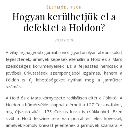
,
ÉLETMÓD
TECH
Hogyan kerülhetjük el a
defektet a Holdon?
2025.07.19.
A világ legnagyobb gumiabroncs-gyártói olyan abroncsokat
fejlesztenek, amelyek képesek ellenállni a Hold és a Mars
szélsőséges körülményeinek. Ez a fejlesztés nemcsak a
jövőbeli űrkutatások szempontjából izgalmas, hanem a
Földön is új lehetőségeket nyithat meg a járműipar
számára.
A Hold és a Mars környezete radikálisan eltér a Földitől. A
Holdon a hőmérséklet nappal elérheti a 127 Celsius-fokot,
míg éjszaka akár -173 Celsius-fokra is csökkenhet. Ezen
kívül a Hold felszíne tele van porral és éles kövekkel,
amelyek komoly kihívást jelentenek a járművek számára. A