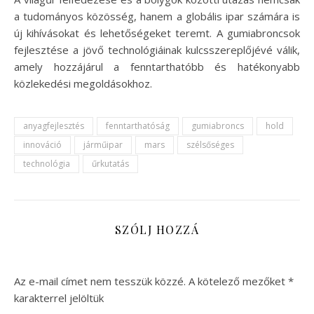
a tudományos közösség, hanem a globális ipar számára is
új kihívásokat és lehetőségeket teremt. A gumiabroncsok
fejlesztése a jövő technológiáinak kulcsszereplőjévé válik,
amely hozzájárul a fenntarthatóbb és hatékonyabb
közlekedési megoldásokhoz.
anyagfejlesztés
fenntarthatóság
gumiabroncs
hold
innováció
járműipar
mars
szélsőséges
technológia
űrkutatás
SZÓLJ HOZZÁ
Az e-mail címet nem tesszük közzé.
A kötelező mezőket
*
karakterrel jelöltük