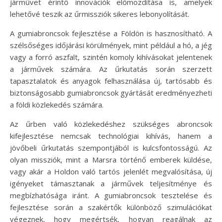
járművet érintő innovációk előmozdítása is, amelyek
lehetővé teszik az űrmissziók sikeres lebonyolítását.
A gumiabroncsok fejlesztése a Földön is hasznosítható. A
szélsőséges időjárási körülmények, mint például a hó, a jég
vagy a forró aszfalt, szintén komoly kihívásokat jelentenek
a járművek számára. Az űrkutatás során szerzett
tapasztalatok és anyagok felhasználása új, tartósabb és
biztonságosabb gumiabroncsok gyártását eredményezheti
a földi közlekedés számára.
Az űrben való közlekedéshez szükséges abroncsok
kifejlesztése nemcsak technológiai kihívás, hanem a
jövőbeli űrkutatás szempontjából is kulcsfontosságú. Az
olyan missziók, mint a Marsra történő emberek küldése,
vagy akár a Holdon való tartós jelenlét megvalósítása, új
igényeket támasztanak a járművek teljesítménye és
megbízhatósága iránt. A gumiabroncsok tesztelése és
fejlesztése során a szakértők különböző szimulációkat
végeznek, hogy megértsék, hogyan reagálnak az