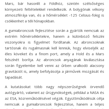
Mars, bár hasonlít a Földhöz, szintén szélsőséges
környezeti feltételekkel rendelkezik. A bolygónak vékony
atmoszférája van, és a hőmérséklet -125 Celsius-fokig is
csökkenhet a téli hónapokban.
A gumiabroncsok fejlesztése során a gyártók nemcsak az
extrém hőmérsékletekre, hanem a különböző felszíni
viszonyokra is figyelmet fordítanak. Az abroncsoknak
tartósnak és rugalmasnak kell lenniük, hogy elviseljék az
éles köveket és a finom port, amely a Hold és a Mars
felszínét borítja. Az abroncsok anyagának kiválasztása
során figyelembe kell venni az űrben uralkodó alacsony
gravitációt is, amely befolyásolja a járművek mozgását és
tapadását.
A kutatásokat több nagy népszerűségnek örvendő
autógyártó, valamint az űrügynökségek, például a NASA és
az ESA, közreműködésével végzik. Együttműködésük célja
nemcsak a gumiabroncsok fejlesztése, hanem a teljes