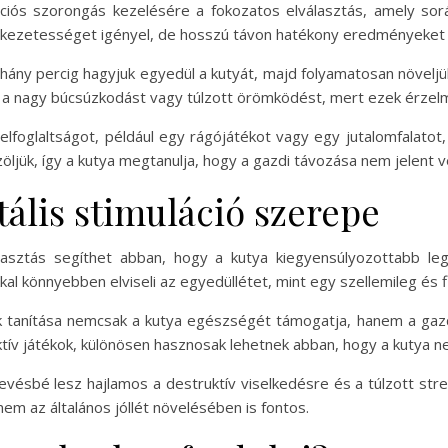
ciós szorongás kezelésére a fokozatos elválasztás, amely sor
tkezetességet igényel, de hosszú távon hatékony eredményeket 
éhány percig hagyjuk egyedül a kutyát, majd folyamatosan növeljü
ll a nagy búcsúzkodást vagy túlzott örömködést, mert ezek érzelmi
elfoglaltságot, például egy rágójátékot vagy egy jutalomfalatot,
öljük, így a kutya megtanulja, hogy a gazdi távozása nem jelent 
tális stimuláció szerepe
rasztás segíthet abban, hogy a kutya kiegyensúlyozottabb le
l könnyebben elviseli az egyedüllétet, mint egy szellemileg és fiz
k tanítása nemcsak a kutya egészségét támogatja, hanem a gazdi 
aktív játékok, különösen hasznosak lehetnek abban, hogy a kutya 
 kevésbé lesz hajlamos a destruktív viselkedésre és a túlzott st
m az általános jóllét növelésében is fontos.