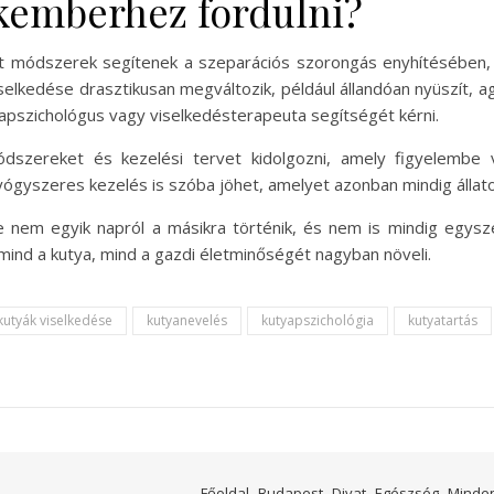
kemberhez fordulni?
tt módszerek segítenek a szeparációs szorongás enyhítésében, 
iselkedése drasztikusan megváltozik, például állandóan nyüszít, 
apszichológus vagy viselkedésterapeuta segítségét kérni.
szereket és kezelési tervet kidolgozni, amely figyelembe
gyszeres kezelés is szóba jöhet, amelyet azonban mindig állatorv
 nem egyik napról a másikra történik, és nem is mindig egysz
 mind a kutya, mind a gazdi életminőségét nagyban növeli.
kutyák viselkedése
kutyanevelés
kutyapszichológia
kutyatartás
Főoldal
Budapest
Divat
Egészség
Minde