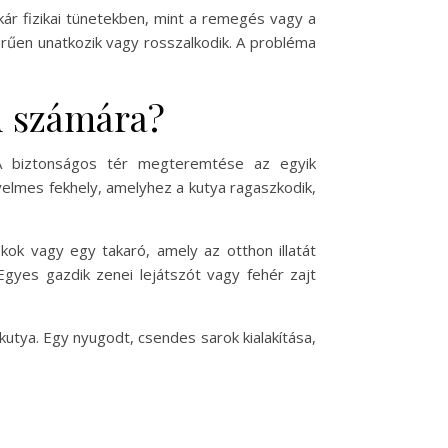
ár fizikai tünetekben, mint a remegés vagy a
erűen unatkozik vagy rosszalkodik. A probléma
d számára?
. A biztonságos tér megteremtése az egyik
elmes fekhely, amelyhez a kutya ragaszkodik,
ok vagy egy takaró, amely az otthon illatát
gyes gazdik zenei lejátszót vagy fehér zajt
kutya. Egy nyugodt, csendes sarok kialakítása,