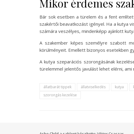
Mikor érdemes sza
Bár sok esetben a türelem és a fent említe
szakértői beavatkozást igényel. Ha a kutya v
számára veszélyes, mindenképp ajánlott kuty
A szakember képes személyre szabott mód
körülményeit. Emellett bizonyos esetekben gyó
A kutya szeparációs szorongásának kezelése
türelemmel jelentős javulást lehet elérni, ami
állatbarát tippek
állatviselkedés
kutya
szorongás kezelése
Ashe Child a sablont készítette:
Viktor Csaszar.