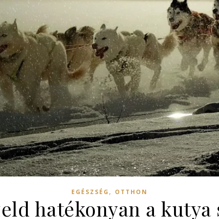
,
EGÉSZSÉG
OTTHON
eld hatékonyan a kutya 