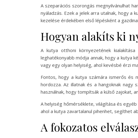
A szeparációs szorongás megnyilvánulhat han
nyáladzás. Ezek a jelek arra utalnak, hogy a
kezelése érdekében első lépésként a gazdina
Hogyan alakíts ki 
A kutya otthoni környezetének kialakítás
leghatékonyabb módja annak, hogy a kutya ké
vagy egy olyan helyiség, ahol kevésbé érzi ma
Fontos, hogy a kutya számára ismerős és me
hordozza. Az illatnak és a hangoknak nagy 
használnak, hogy tompítsák a külső zajokat, a
A helyiség hőmérséklete, világítása és egyéb 
ahol a kutya zavartalanul pihenhet, segíthet 
A fokozatos elvála