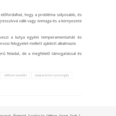
előfordulhat, hogy a probléma súlyosabb, és
agresszívvá válik vagy önmaga és a környezete
 veszi a kutya egyéni temperamentumát és
osi felügyelet mellett ajánlott alkalmazni.
erű feladat, de a megfelelő támogatással és
otthoni nevelés
szeparációs szorongás
nnapok
Életmód
Gazdaság
Otthon
Sport
Tech