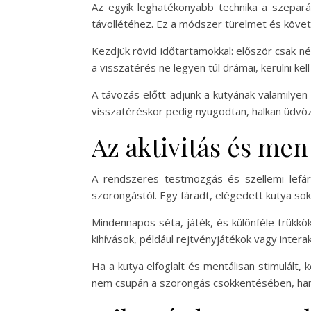
Az egyik leghatékonyabb technika a szepará
távollétéhez. Ez a módszer türelmet és köve
Kezdjük rövid időtartamokkal: először csak n
a visszatérés ne legyen túl drámai, kerülni ke
A távozás előtt adjunk a kutyának valamilyen 
visszatéréskor pedig nyugodtan, halkan üdvöz
Az aktivitás és men
A rendszeres testmozgás és szellemi lefá
szorongástól. Egy fáradt, elégedett kutya sokka
Mindennapos séta, játék, és különféle trükkö
kihívások, például rejtvényjátékok vagy inter
Ha a kutya elfoglalt és mentálisan stimulált,
nem csupán a szorongás csökkentésében, hane