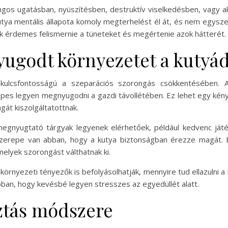
gos ugatásban, nyüszítésben, destruktív viselkedésben, vagy ak
 kutya mentális állapota komoly megterhelést él át, és nem egysz
k érdemes felismernie a tüneteket és megértenie azok hátterét.
nyugodt környezetet a kutyá
a kulcsfontosságú a szeparációs szorongás csökkentésében
pes legyen megnyugodni a gazdi távollétében. Ez lehet egy kény
gát kiszolgáltatottnak.
gnyugtató tárgyak legyenek elérhetőek, például kedvenc játék
szerepe van abban, hogy a kutya biztonságban érezze magát. E
melyek szorongást válthatnak ki.
környezeti tényezők is befolyásolhatják, mennyire tud ellazulni a 
abban, hogy kevésbé legyen stresszes az egyedüllét alatt.
sztás módszere