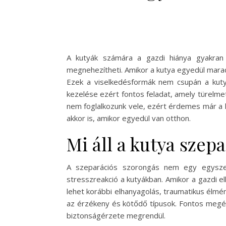
A kutyák számára a gazdi hiánya gyakran
megnehezítheti. Amikor a kutya egyedül marad 
Ezek a viselkedésformák nem csupán a kutya 
kezelése ezért fontos feladat, amely türelme
nem foglalkozunk vele, ezért érdemes már a 
akkor is, amikor egyedül van otthon.
Mi áll a kutya sze
A szeparációs szorongás nem egy egyszerű
stresszreakció a kutyákban. Amikor a gazdi el
lehet korábbi elhanyagolás, traumatikus élm
az érzékeny és kötődő típusok. Fontos megé
biztonságérzete megrendül.