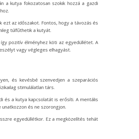
án a kutya fokozatosan szokik hozzá a gazdi
hoz.
k ezt az időszakot. Fontos, hogy a távozás és
leg túlfűthetik a kutyát.
 így pozitív élményhez köti az egyedüllétet. A
veszélyt vagy végleges elhagyást.
gyen, és kevésbé szenvedjen a szeparációs
ikailag stimulálatlan társ.
és a kutya kapcsolatát is erősíti. A mentális
ne unatkozzon és ne szorongjon.
resszre egyedüllétkor. Ez a megközelítés tehát