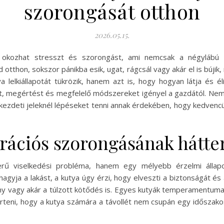
szorongását otthon
2026.05.15.
 okozhat stresszt és szorongást, ami nemcsak a négylábú b
otthon, sokszor pánikba esik, ugat, rágcsál vagy akár el is bújik,
lelkiállapotát tükrözik, hanem azt is, hogy hogyan látja és é
t, megértést és megfelelő módszereket igényel a gazdától. Nem 
kezdeti jeleknél lépéseket tenni annak érdekében, hogy kedve
parációs szorongásának hátt
 viselkedési probléma, hanem egy mélyebb érzelmi állapot
hagyja a lakást, a kutya úgy érzi, hogy elveszti a biztonságát és
ény vagy akár a túlzott kötődés is. Egyes kutyák temperamentum
rteni, hogy a kutya számára a távollét nem csupán egy időszak