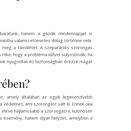
arátunk, hanem a gazdik mindennapjait is
 mintha valami rettenetes dolog történne vele.
li meg a távollétet. A szeparációs szorongás
ritka, hogy a probléma idővel súlyosbodik, ha
ncünk nyugodtan és biztonságban érezze magát
erében?
, amely általában az egyik legintenzívebb
 a védelmet, ami szorongást vált ki. Ennek oka
a eleve hajlamosabb a szorongásra, különösen
os esemény, hanem olyan helyzet, amelyben a