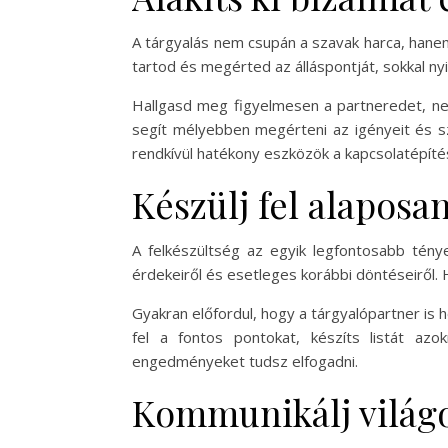
A tárgyalás nem csupán a szavak harca, hanem 
tartod és megérted az álláspontját, sokkal n
Hallgasd meg figyelmesen a partneredet, ne 
segít mélyebben megérteni az igényeit és sz
rendkívül hatékony eszközök a kapcsolatépíté
Készülj fel alaposa
A felkészültség az egyik legfontosabb tény
érdekeiről és esetleges korábbi döntéseiről.
Gyakran előfordul, hogy a tárgyalópartner is 
fel a fontos pontokat, készíts listát az
engedményeket tudsz elfogadni.
Kommunikálj világo