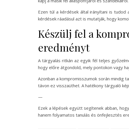
kapj a másik fél álláspontjáról és szándékair
Ezen túl a kérdések által irányítani is tudo
kérdések ráadásul azt is mutatják, hogy komo
Készülj fel a komp
eredményt
A tárgyalás ritkán az egyik fél teljes győ
hogy előre átgondold, mely pontokon vagy h
Azonban a kompromisszumok során mindig tar
távon ez visszaüthet. A hatékony tárgyaló k
—
Ezek a lépések együtt segítenek abban, hog
hanem folyamatos tanulás és önfejlesztés er