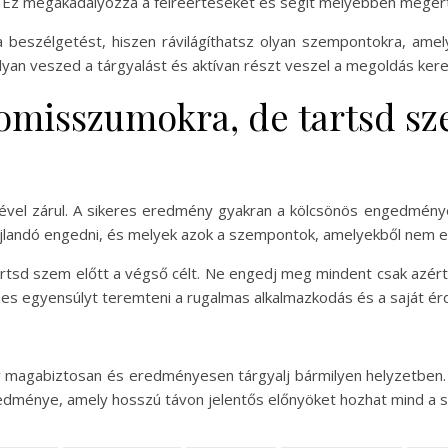
ól. Ez megakadályozza a félreértéseket és segít mélyebben megért
d a beszélgetést, hiszen rávilágíthatsz olyan szempontokra, am
lyan veszed a tárgyalást és aktívan részt veszel a megoldás ker
romisszumokra, de tartsd sz
zelmével zárul. A sikeres eredmény gyakran a kölcsönös engedm
ajlandó engedni, és melyek azok a szempontok, amelyekből nem 
tsd szem előtt a végső célt. Ne engedj meg mindent csak azért
épes egyensúlyt teremteni a rugalmas alkalmazkodás és a saját 
y magabiztosan és eredményesen tárgyalj bármilyen helyzetben.
edménye, amely hosszú távon jelentős előnyöket hozhat mind a s