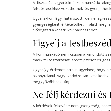
A tiszta és egyértelmű kommunikáció elen
félreértésekhez vezethetnek, és gyengíthetik
Ugyanakkor légy határozott, de ne agresszí
gyengeségként értékelődhet. Találd meg a
elősegítsd a konstruktív párbeszédet.
Figyelj a testbeszé
A kommunikáció nem csupán a kimondott szava
másik fél testtartását, arckifejezését és ges
Ugyanígy érdemes arra is ügyelned, hogy a 
bizonytalanul vagy zárkózottan viselkeds
meggyőzőbbnek tűnj.
Ne félj kérdezni és 
A kérdések feltevése nem gyengeség, hanem 