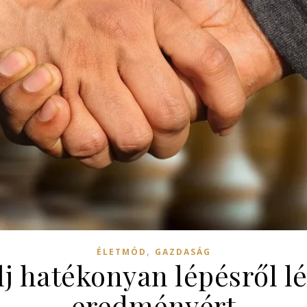
,
ÉLETMÓD
GAZDASÁG
j hatékonyan lépésről lé
eredményért