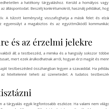
gedhetetlen a hatékony tárgyaláshoz. Kerüld a homályos vag
 az álláspontodat. Beszélj konkrétumokról, használj példákat, ho
v. A túlzott keménység visszafoghatja a másik felet és elzá
z egyensúlyt a magabiztos és az együttműködő kommunikáció
dre és az érzelmi jelekre
kból áll; a testbeszéd, a mimika és a hangsúly sokszor többe
ztusait, mert ezek árulkodhatnak arról, hogyan érzi magát és menn
saját testbeszéded összhangban legyen a szavaiddal. Ha példáu
z, az hiteltelenné teheti az üzenetedet. A tudatos testbes
tisztázni
a tárgyalás egyik legfontosabb eszköze. Ha valami nem világ