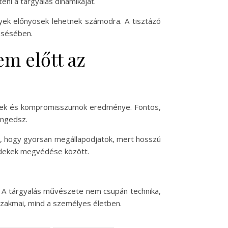
eni a tárgyalás dinamikáját.
elyek előnyösek lehetnek számodra. A tisztázó
esésében.
em előtt az
ények és kompromisszumok eredménye. Fontos,
engedsz.
, hogy gyorsan megállapodjatok, mert hosszú
érdekek megvédése között.
 A tárgyalás művészete nem csupán technika,
zakmai, mind a személyes életben.