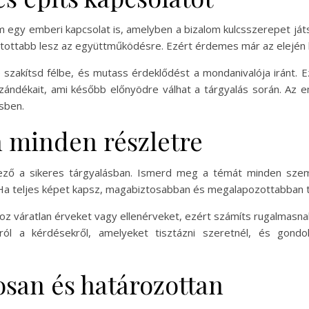
egy emberi kapcsolat is, amelyben a bizalom kulcsszerepet játsz
yitottabb lesz az együttműködésre. Ezért érdemes már az elején b
szakítsd félbe, és mutass érdeklődést a mondanivalója iránt. Ez
ándékait, ami később előnyödre válhat a tárgyalás során. Az e
sben.
n minden részletre
ező a sikeres tárgyalásban. Ismerd meg a témát minden szemp
 Ha teljes képet kapsz, magabiztosabban és megalapozottabban t
hoz váratlan érveket vagy ellenérveket, ezért számíts rugalmasna
okról a kérdésekről, amelyeket tisztázni szeretnél, és gon
san és határozottan