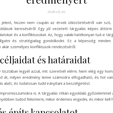
2026.05.30.
t jelent, hiszen nem csupán az érvek ütköztetéséről van szó
ldások kereséséről. Egy jól vezetett tárgyalás képes áttörni 
latokat és a konfliktusokat. Az, hogy valaki hatékonyan tud-e tá
llgatni és stratégiailag gondolkodni. Ez a képesség minden é
y akár személyes konfliktusok rendezéséről.
céljaidat és határaidat
 tisztában legyél azzal, mit szeretnél elérni. Nem elég egy hom
ld át, milyen eredmény lenne számodra elfogadható, és hol van
s alatt, és tudatosan tudd irányítani a beszélgetést.
kompromisszumokra is. A tárgyalás ritkán egyoldalú győzelemmel 
nnyebben tudod felismerni, mikor érdemes engedni, és mikor kell ha
és építs kapcsolatot