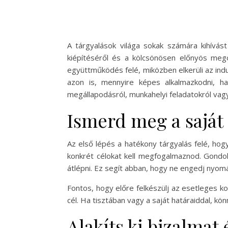
A tárgyalások világa sokak számára kihívás
kiépítéséről és a kölcsönösen előnyös mego
együttműködés felé, miközben elkerüli az indu
azon is, mennyire képes alkalmazkodni, ha
megállapodásról, munkahelyi feladatokról vag
Ismerd meg a saját 
Az első lépés a hatékony tárgyalás felé, hogy
konkrét célokat kell megfogalmaznod. Gondo
átlépni. Ez segít abban, hogy ne engedj nyomá
Fontos, hogy előre felkészülj az esetleges 
cél. Ha tisztában vagy a saját határaiddal, kö
Alakíts ki bizalmat 