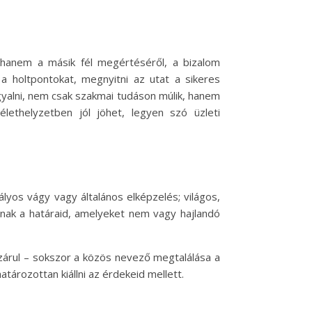
, hanem a másik fél megértéséről, a bizalom
a holtpontokat, megnyitni az utat a sikeres
rgyalni, nem csak szakmai tudáson múlik, hanem
lethelyzetben jól jöhet, legyen szó üzleti
ályos vágy vagy általános elképzelés; világos,
nak a határaid, amelyeket nem vagy hajlandó
zárul – sokszor a közös nevező megtalálása a
tározottan kiállni az érdekeid mellett.