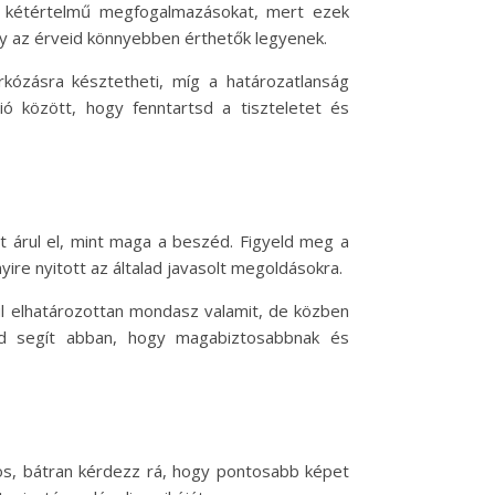
y kétértelmű megfogalmazásokat, mert ezek
gy az érveid könnyebben érthetők legyenek.
rkózásra késztetheti, míg a határozatlanság
 között, hogy fenntartsd a tiszteletet és
t árul el, mint maga a beszéd. Figyeld meg a
yire nyitott az általad javasolt megoldásokra.
l elhatározottan mondasz valamit, de közben
zéd segít abban, hogy magabiztosabbnak és
os, bátran kérdezz rá, hogy pontosabb képet