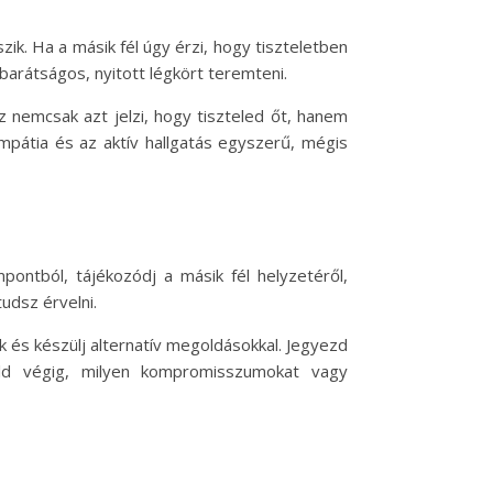
ik. Ha a másik fél úgy érzi, hogy tiszteletben
arátságos, nyitott légkört teremteni.
 nemcsak azt jelzi, hogy tiszteled őt, hanem
mpátia és az aktív hallgatás egyszerű, mégis
ontból, tájékozódj a másik fél helyzetéről,
udsz érvelni.
k és készülj alternatív megoldásokkal. Jegyezd
dold végig, milyen kompromisszumokat vagy