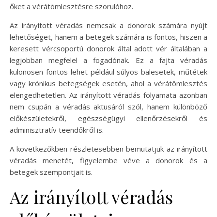
őket a vérátömlesztésre szorulóhoz.
Az irányított véradás nemcsak a donorok számára nyújt
lehetőséget, hanem a betegek számára is fontos, hiszen a
keresett vércsoportú donorok által adott vér általában a
legjobban megfelel a fogadónak. Ez a fajta véradás
különösen fontos lehet például súlyos balesetek, műtétek
vagy krónikus betegségek esetén, ahol a vérátömlesztés
elengedhetetlen. Az irányított véradás folyamata azonban
nem csupán a véradás aktusáról szól, hanem különböző
előkészületekről, egészségügyi ellenőrzésekről és
adminisztratív teendőkről is.
A következőkben részletesebben bemutatjuk az irányított
véradás menetét, figyelembe véve a donorok és a
betegek szempontjait is.
Az irányított véradás