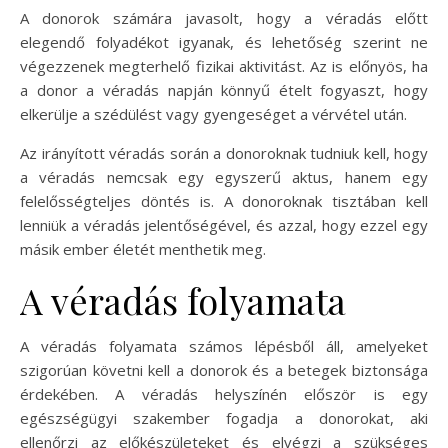
A donorok számára javasolt, hogy a véradás előtt
elegendő folyadékot igyanak, és lehetőség szerint ne
végezzenek megterhelő fizikai aktivitást. Az is előnyös, ha
a donor a véradás napján könnyű ételt fogyaszt, hogy
elkerülje a szédülést vagy gyengeséget a vérvétel után.
Az irányított véradás során a donoroknak tudniuk kell, hogy
a véradás nemcsak egy egyszerű aktus, hanem egy
felelősségteljes döntés is. A donoroknak tisztában kell
lenniük a véradás jelentőségével, és azzal, hogy ezzel egy
másik ember életét menthetik meg.
A véradás folyamata
A véradás folyamata számos lépésből áll, amelyeket
szigorúan követni kell a donorok és a betegek biztonsága
érdekében. A véradás helyszínén először is egy
egészségügyi szakember fogadja a donorokat, aki
ellenőrzi az előkészületeket és elvégzi a szükséges