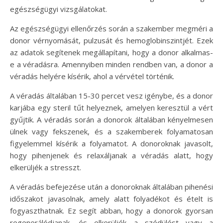
egészségügyi vizsgálatokat.
Az egészségügyi ellenőrzés során a szakember megméri a
donor vérnyomását, pulzusát és hemoglobinszintjét. Ezek
az adatok segítenek megállapítani, hogy a donor alkalmas-
e a véradásra. Amennyiben minden rendben van, a donor a
véradás helyére kísérik, ahol a vérvétel történik.
A véradás általában 15-30 percet vesz igénybe, és a donor
karjába egy steril tűt helyeznek, amelyen keresztül a vért
gyűjtik. A véradás során a donorok általában kényelmesen
ülnek vagy fekszenek, és a szakemberek folyamatosan
figyelemmel kísérik a folyamatot. A donoroknak javasolt,
hogy pihenjenek és relaxáljanak a véradás alatt, hogy
elkerüljék a stresszt.
A véradás befejezése után a donoroknak általában pihenési
időszakot javasolnak, amely alatt folyadékot és ételt is
fogyaszthatnak. Ez segít abban, hogy a donorok gyorsan
regenerálódjanak, és elkerüljék a szédülést vagy a