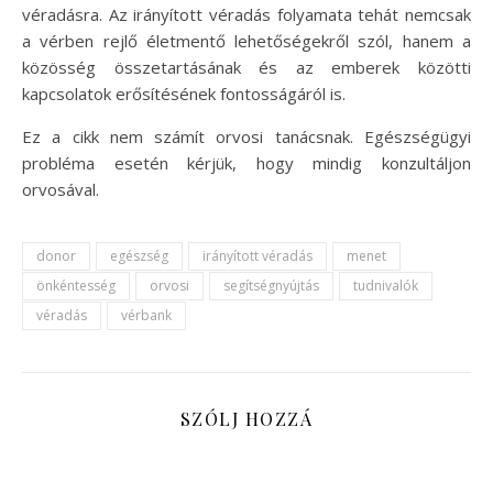
véradásra. Az irányított véradás folyamata tehát nemcsak
a vérben rejlő életmentő lehetőségekről szól, hanem a
közösség összetartásának és az emberek közötti
kapcsolatok erősítésének fontosságáról is.
Ez a cikk nem számít orvosi tanácsnak. Egészségügyi
probléma esetén kérjük, hogy mindig konzultáljon
orvosával.
donor
egészség
irányított véradás
menet
önkéntesség
orvosi
segítségnyújtás
tudnivalók
véradás
vérbank
SZÓLJ HOZZÁ