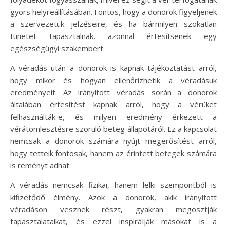
gyors helyreállításában. Fontos, hogy a donorok figyeljenek
a szervezetük jelzéseire, és ha bármilyen szokatlan
tünetet tapasztalnak, azonnal értesítsenek egy
egészségügyi szakembert.
A véradás után a donorok is kapnak tájékoztatást arról,
hogy mikor és hogyan ellenőrizhetik a véradásuk
eredményeit. Az irányított véradás során a donorok
általában értesítést kapnak arról, hogy a vérüket
felhasználták-e, és milyen eredmény érkezett a
vérátömlesztésre szoruló beteg állapotáról. Ez a kapcsolat
nemcsak a donorok számára nyújt megerősítést arról,
hogy tetteik fontosak, hanem az érintett betegek számára
is reményt adhat.
A véradás nemcsak fizikai, hanem lelki szempontból is
kifizetődő élmény. Azok a donorok, akik irányított
véradáson vesznek részt, gyakran megosztják
tapasztalataikat, és ezzel inspirálják másokat is a