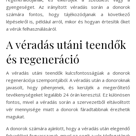
gyengeséget. Az irányított véradás során a donorok
számára fontos, hogy tájékozódjanak a következő
lépésekről is, például arról, mikor és hogyan értesítik őket
a vérük felhasználásáról.
A véradás utáni teendők
és regeneráció
A véradás utáni teendők kulcsfontosságúak a donorok
regenerációja szempontjából. A véradás után a donoroknak
javasolt, hogy pihenjenek, és kerüljék a megerőltető
tevékenységeket legalább 24 órán keresztül. Ez különösen
fontos, mivel a véradás során a szervezetből eltávolított
vér mennyisége miatt a donorok fáradtabbnak érezhetik
magukat.
A donorok számára ajánlott, hogy a véradás után elegendő
folyadékot fogyasszanak, mivel ez segít a vér térfogatának