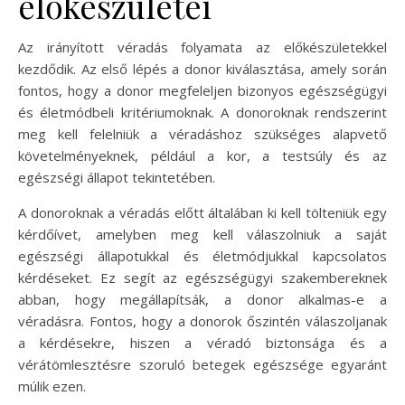
előkészületei
Az irányított véradás folyamata az előkészületekkel
kezdődik. Az első lépés a donor kiválasztása, amely során
fontos, hogy a donor megfeleljen bizonyos egészségügyi
és életmódbeli kritériumoknak. A donoroknak rendszerint
meg kell felelniük a véradáshoz szükséges alapvető
követelményeknek, például a kor, a testsúly és az
egészségi állapot tekintetében.
A donoroknak a véradás előtt általában ki kell tölteniük egy
kérdőívet, amelyben meg kell válaszolniuk a saját
egészségi állapotukkal és életmódjukkal kapcsolatos
kérdéseket. Ez segít az egészségügyi szakembereknek
abban, hogy megállapítsák, a donor alkalmas-e a
véradásra. Fontos, hogy a donorok őszintén válaszoljanak
a kérdésekre, hiszen a véradó biztonsága és a
vérátömlesztésre szoruló betegek egészsége egyaránt
múlik ezen.