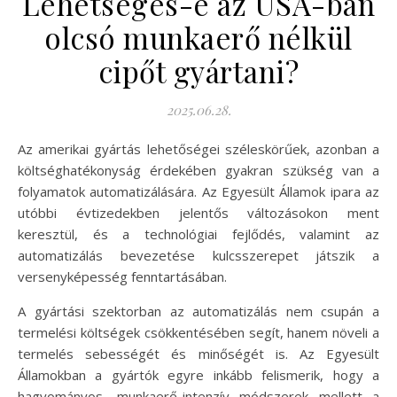
Lehetséges-e az USA-ban
olcsó munkaerő nélkül
cipőt gyártani?
2025.06.28.
Az amerikai gyártás lehetőségei széleskörűek, azonban a
költséghatékonyság érdekében gyakran szükség van a
folyamatok automatizálására. Az Egyesült Államok ipara az
utóbbi évtizedekben jelentős változásokon ment
keresztül, és a technológiai fejlődés, valamint az
automatizálás bevezetése kulcsszerepet játszik a
versenyképesség fenntartásában.
A gyártási szektorban az automatizálás nem csupán a
termelési költségek csökkentésében segít, hanem növeli a
termelés sebességét és minőségét is. Az Egyesült
Államokban a gyártók egyre inkább felismerik, hogy a
hagyományos, munkaerő-intenzív módszerek mellett a