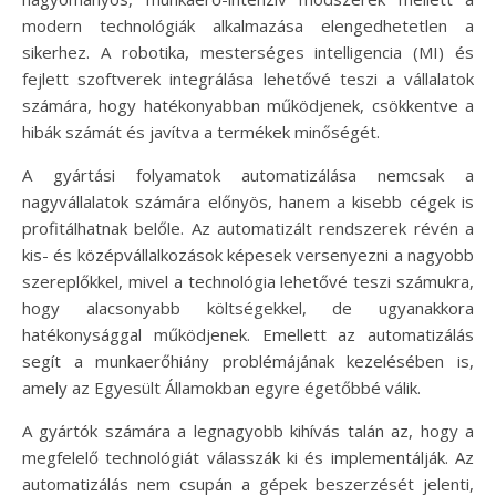
modern technológiák alkalmazása elengedhetetlen a
sikerhez. A robotika, mesterséges intelligencia (MI) és
fejlett szoftverek integrálása lehetővé teszi a vállalatok
számára, hogy hatékonyabban működjenek, csökkentve a
hibák számát és javítva a termékek minőségét.
A gyártási folyamatok automatizálása nemcsak a
nagyvállalatok számára előnyös, hanem a kisebb cégek is
profitálhatnak belőle. Az automatizált rendszerek révén a
kis- és középvállalkozások képesek versenyezni a nagyobb
szereplőkkel, mivel a technológia lehetővé teszi számukra,
hogy alacsonyabb költségekkel, de ugyanakkora
hatékonysággal működjenek. Emellett az automatizálás
segít a munkaerőhiány problémájának kezelésében is,
amely az Egyesült Államokban egyre égetőbbé válik.
A gyártók számára a legnagyobb kihívás talán az, hogy a
megfelelő technológiát válasszák ki és implementálják. Az
automatizálás nem csupán a gépek beszerzését jelenti,