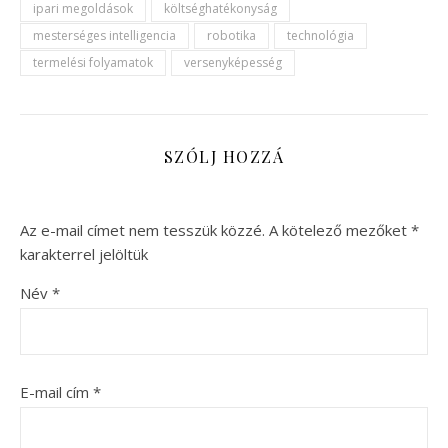
ipari megoldások
költséghatékonyság
mesterséges intelligencia
robotika
technológia
termelési folyamatok
versenyképesség
SZÓLJ HOZZÁ
Az e-mail címet nem tesszük közzé.
A kötelező mezőket
*
karakterrel jelöltük
Név
*
E-mail cím
*