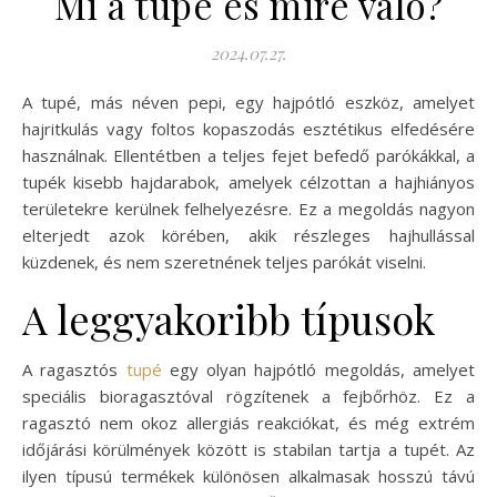
Mi a tupé és mire való?
2024.07.27.
A tupé, más néven pepi, egy hajpótló eszköz, amelyet
hajritkulás vagy foltos kopaszodás esztétikus elfedésére
használnak. Ellentétben a teljes fejet befedő parókákkal, a
tupék kisebb hajdarabok, amelyek célzottan a hajhiányos
területekre kerülnek felhelyezésre. Ez a megoldás nagyon
elterjedt azok körében, akik részleges hajhullással
küzdenek, és nem szeretnének teljes parókát viselni.
A leggyakoribb típusok
A ragasztós
tupé
egy olyan hajpótló megoldás, amelyet
speciális bioragasztóval rögzítenek a fejbőrhöz. Ez a
ragasztó nem okoz allergiás reakciókat, és még extrém
időjárási körülmények között is stabilan tartja a tupét. Az
ilyen típusú termékek különösen alkalmasak hosszú távú