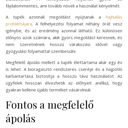
fájdalommentes, ami tovább növeli a használat kényelmét.
A tupék azonnali megoldást nyújtanak a
hajhullás
problémájára
. A felhelyezési folyamat néhány órát vesz
igénybe, és az eredmény azonnal látható. Ez különösen
előnyös azok számára, akik gyors megoldást keresnek, és
nem szeretnének hosszú várakozási idővel vagy
gyógyulási folyamattal szembesülni.
Megfelelő ápolás mellett a tupék élettartama akár egy év
is lehet. A bioragasztó rendszeres cseréje és a hajpótló
karbantartása biztosítja a hosszú távú használatot. Az
ügyfelek hosszan élvezhetik az előnyeit anélkül, hogy
gyakran kellene újabb terméket vásárolniuk.
Fontos a megfelelő
ápolás