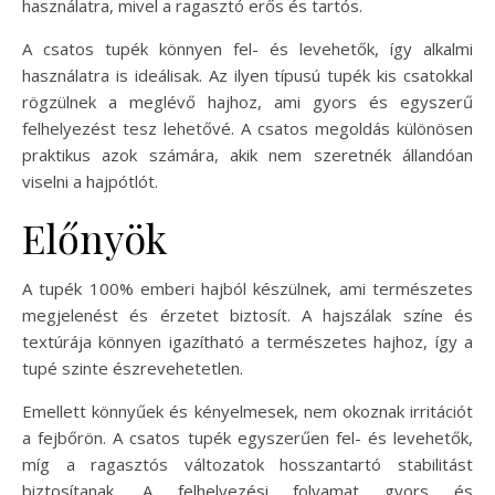
használatra, mivel a ragasztó erős és tartós.
A csatos tupék könnyen fel- és levehetők, így alkalmi
használatra is ideálisak. Az ilyen típusú tupék kis csatokkal
rögzülnek a meglévő hajhoz, ami gyors és egyszerű
felhelyezést tesz lehetővé. A csatos megoldás különösen
praktikus azok számára, akik nem szeretnék állandóan
viselni a hajpótlót.
Előnyök
A tupék 100% emberi hajból készülnek, ami természetes
megjelenést és érzetet biztosít. A hajszálak színe és
textúrája könnyen igazítható a természetes hajhoz, így a
tupé szinte észrevehetetlen.
Emellett könnyűek és kényelmesek, nem okoznak irritációt
a fejbőrön. A csatos tupék egyszerűen fel- és levehetők,
míg a ragasztós változatok hosszantartó stabilitást
biztosítanak. A felhelyezési folyamat gyors és