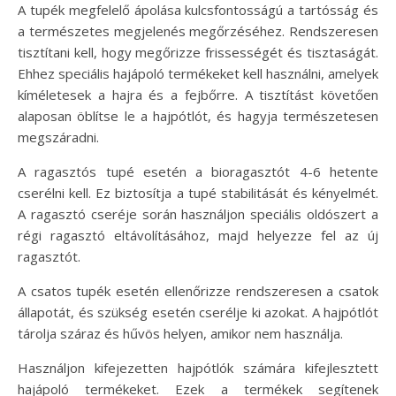
A tupék megfelelő ápolása kulcsfontosságú a tartósság és
a természetes megjelenés megőrzéséhez. Rendszeresen
tisztítani kell, hogy megőrizze frissességét és tisztaságát.
Ehhez speciális hajápoló termékeket kell használni, amelyek
kíméletesek a hajra és a fejbőrre. A tisztítást követően
alaposan öblítse le a hajpótlót, és hagyja természetesen
megszáradni.
A ragasztós tupé esetén a bioragasztót 4-6 hetente
cserélni kell. Ez biztosítja a tupé stabilitását és kényelmét.
A ragasztó cseréje során használjon speciális oldószert a
régi ragasztó eltávolításához, majd helyezze fel az új
ragasztót.
A csatos tupék esetén ellenőrizze rendszeresen a csatok
állapotát, és szükség esetén cserélje ki azokat. A hajpótlót
tárolja száraz és hűvös helyen, amikor nem használja.
Használjon kifejezetten hajpótlók számára kifejlesztett
hajápoló termékeket. Ezek a termékek segítenek