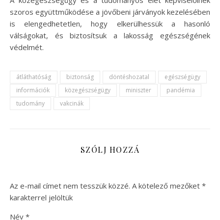
A közegészségügy és a tudományos élet képviselőinek
szoros együttműködése a jövőbeni járványok kezelésében
is elengedhetetlen, hogy elkerülhessük a hasonló
válságokat, és biztosítsuk a lakosság egészségének
védelmét.
átláthatóság
biztonság
döntéshozatal
egészségügy
információk
közegészségügy
miniszter
pandémia
tudomány
vakcinák
SZÓLJ HOZZÁ
Az e-mail címet nem tesszük közzé.
A kötelező mezőket
*
karakterrel jelöltük
Név
*