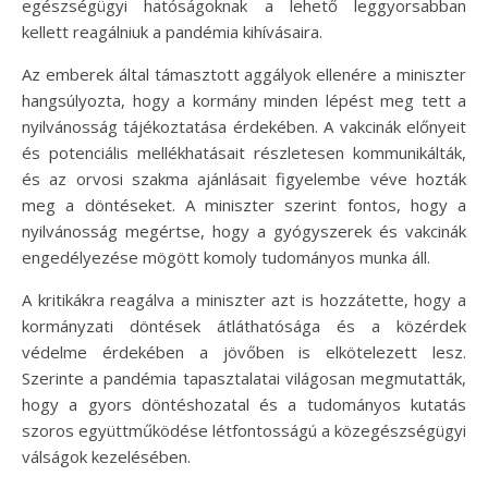
egészségügyi hatóságoknak a lehető leggyorsabban
kellett reagálniuk a pandémia kihívásaira.
Az emberek által támasztott aggályok ellenére a miniszter
hangsúlyozta, hogy a kormány minden lépést meg tett a
nyilvánosság tájékoztatása érdekében. A vakcinák előnyeit
és potenciális mellékhatásait részletesen kommunikálták,
és az orvosi szakma ajánlásait figyelembe véve hozták
meg a döntéseket. A miniszter szerint fontos, hogy a
nyilvánosság megértse, hogy a gyógyszerek és vakcinák
engedélyezése mögött komoly tudományos munka áll.
A kritikákra reagálva a miniszter azt is hozzátette, hogy a
kormányzati döntések átláthatósága és a közérdek
védelme érdekében a jövőben is elkötelezett lesz.
Szerinte a pandémia tapasztalatai világosan megmutatták,
hogy a gyors döntéshozatal és a tudományos kutatás
szoros együttműködése létfontosságú a közegészségügyi
válságok kezelésében.