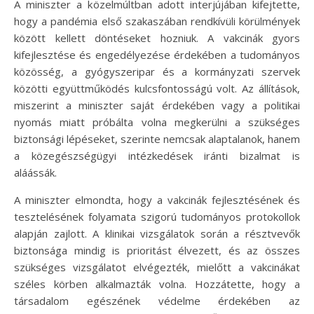
A miniszter a közelmúltban adott interjújában kifejtette,
hogy a pandémia első szakaszában rendkívüli körülmények
között kellett döntéseket hozniuk. A vakcinák gyors
kifejlesztése és engedélyezése érdekében a tudományos
közösség, a gyógyszeripar és a kormányzati szervek
közötti együttműködés kulcsfontosságú volt. Az állítások,
miszerint a miniszter saját érdekében vagy a politikai
nyomás miatt próbálta volna megkerülni a szükséges
biztonsági lépéseket, szerinte nemcsak alaptalanok, hanem
a közegészségügyi intézkedések iránti bizalmat is
aláássák.
A miniszter elmondta, hogy a vakcinák fejlesztésének és
tesztelésének folyamata szigorú tudományos protokollok
alapján zajlott. A klinikai vizsgálatok során a résztvevők
biztonsága mindig is prioritást élvezett, és az összes
szükséges vizsgálatot elvégezték, mielőtt a vakcinákat
széles körben alkalmazták volna. Hozzátette, hogy a
társadalom egészének védelme érdekében az