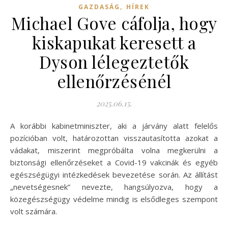
,
GAZDASÁG
HÍREK
Michael Gove cáfolja, hogy
kiskapukat keresett a
Dyson lélegeztetők
ellenőrzésénél
2025.06.15.
A korábbi kabinetminiszter, aki a járvány alatt felelős
pozícióban volt, határozottan visszautasította azokat a
vádakat, miszerint megpróbálta volna megkerülni a
biztonsági ellenőrzéseket a Covid-19 vakcinák és egyéb
egészségügyi intézkedések bevezetése során. Az állítást
„nevetségesnek” nevezte, hangsúlyozva, hogy a
közegészségügy védelme mindig is elsődleges szempont
volt számára.