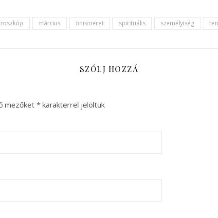
roszkóp
március
önismeret
spirituális
személyiség
te
SZÓLJ HOZZÁ
ző mezőket
*
karakterrel jelöltük