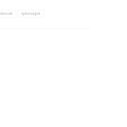
ndenciák
újdonságok