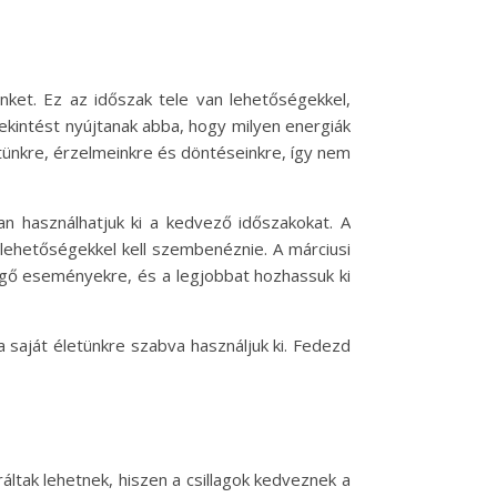
nket. Ez az időszak tele van lehetőségekkel,
ekintést nyújtanak abba, hogy milyen energiák
tünkre, érzelmeinkre és döntéseinkre, így nem
an használhatjuk ki a kedvező időszakokat. A
s lehetőségekkel kell szembenéznie. A márciusi
gő eseményekre, és a legjobbat hozhassuk ki
 a saját életünkre szabva használjuk ki. Fedezd
ltak lehetnek, hiszen a csillagok kedveznek a