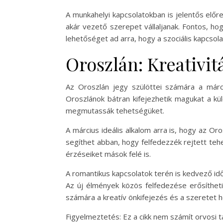
A munkahelyi kapcsolatokban is jelentős elő
akár vezető szerepet vállaljanak. Fontos, ho
lehetőséget ad arra, hogy a szociális kapcso
Oroszlán: Kreativit
Az Oroszlán jegy szülöttei számára a márc
Oroszlánok bátran kifejezhetik magukat a kü
megmutassák tehetségüket.
A március ideális alkalom arra is, hogy az Oro
segíthet abban, hogy felfedezzék rejtett teh
érzéseiket mások felé is.
A romantikus kapcsolatok terén is kedvező id
Az új élmények közös felfedezése erősítheti
számára a kreatív önkifejezés és a szeretet 
Figyelmeztetés: Ez a cikk nem számít orvosi 