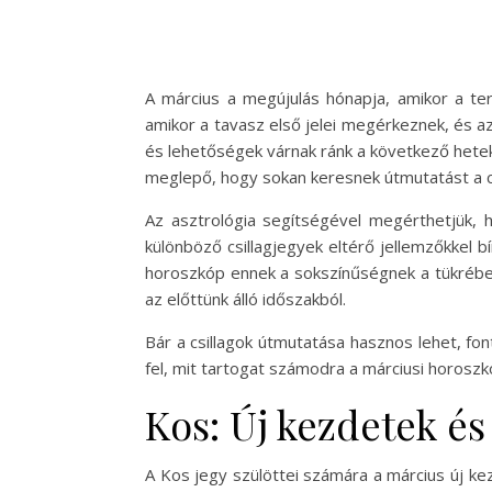
A március a megújulás hónapja, amikor a ter
amikor a tavasz első jelei megérkeznek, és a
és lehetőségek várnak ránk a következő hetek
meglepő, hogy sokan keresnek útmutatást a csi
Az asztrológia segítségével megérthetjük, h
különböző csillagjegyek eltérő jellemzőkkel b
horoszkóp ennek a sokszínűségnek a tükrébe
az előttünk álló időszakból.
Bár a csillagok útmutatása hasznos lehet, font
fel, mit tartogat számodra a márciusi horoszkó
Kos: Új kezdetek és
A Kos jegy szülöttei számára a március új ke