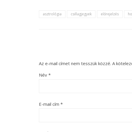
asztrológia
csillagjegyek
előrejelzés
ho
Az e-mail címet nem tesszük közzé.
A kötele
Név
*
E-mail cím
*