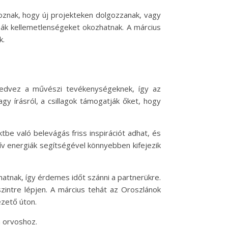
oznak, hogy új projekteken dolgozzanak, vagy
ibák kellemetlenségeket okozhatnak. A március
k.
 kedvez a művészi tevékenységeknek, így az
y írásról, a csillagok támogatják őket, hogy
ktbe való belevágás friss inspirációt adhat, és
ív energiák segítségével könnyebben kifejezik
atnak, így érdemes időt szánni a partnerükre.
zintre lépjen. A március tehát az Oroszlánok
ezető úton.
n orvoshoz.