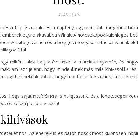
2025.03.18.
mészet újjászületik, és a napfény egyre inkább megérinti bőrü
z emberek egyre aktívabbá válnak. A horoszkópok különleges bet
ben. A csillagok állása és a bolygók mozgása hatással vannak éle
llagok által.
ogy miként alakíthatjuk életünket a március folyamán, és hogy
írnak, ami azt jelenti, hogy mindenkinek más-más kihívásokkal é
n segíthet nekünk abban, hogy tudatosan készülhessünk a közel
os, hogy saját intuícióinkra is hallgassunk, és a lehetőségeinket
p, és készülj fel a tavaszra!
 kihívások
zdeteket hoz. Az energikus és bátor Kosok most különösen inspirá