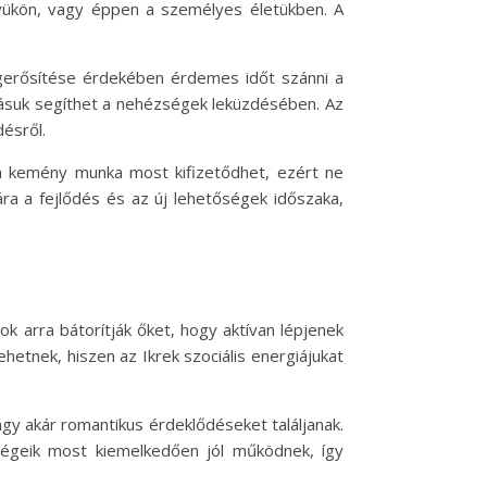
lyükön, vagy éppen a személyes életükben. A
megerősítése érdekében érdemes időt szánni a
tásuk segíthet a nehézségek leküzdésében. Az
désről.
y a kemény munka most kifizetődhet, ezért ne
ra a fejlődés és az új lehetőségek időszaka,
k arra bátorítják őket, hogy aktívan lépjenek
etnek, hiszen az Ikrek szociális energiájukat
vagy akár romantikus érdeklődéseket találjanak.
ségeik most kiemelkedően jól működnek, így