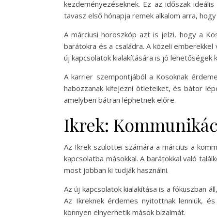
kezdeményezéseknek. Ez az időszak ideális 
tavasz első hónapja remek alkalom arra, hogy
A márciusi horoszkóp azt is jelzi, hogy a K
barátokra és a családra. A közeli emberekke
új kapcsolatok kialakítására is jó lehetőségek
A karrier szempontjából a Kosoknak érdemes 
habozzanak kifejezni ötleteiket, és bátor l
amelyben bátran léphetnek előre.
Ikrek: Kommunikáci
Az Ikrek szülöttei számára a március a kommu
kapcsolatba másokkal. A barátokkal való talá
most jobban ki tudják használni.
Az új kapcsolatok kialakítása is a fókuszban á
Az Ikreknek érdemes nyitottnak lenniük, é
könnyen elnyerhetik mások bizalmát.