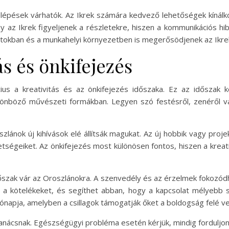
relépések várhatók. Az Ikrek számára kedvező lehetőségek kínálk
gy az Ikrek figyeljenek a részletekre, hiszen a kommunikációs h
latokban és a munkahelyi környezetben is megerősödjenek az Ikre
ás és önkifejezés
ius a kreativitás és az önkifejezés időszaka. Ez az időszak
lönböző művészeti formákban. Legyen szó festésről, zenéről vag
szlánok új kihívások elé állítsák magukat. Az új hobbik vagy proje
etségeiket. Az önkifejezés most különösen fontos, hiszen a kreat
őszak vár az Oroszlánokra. A szenvedély és az érzelmek fokozódh
 a kötelékeket, és segíthet abban, hogy a kapcsolat mélyebb s
hónapja, amelyben a csillagok támogatják őket a boldogság felé v
tanácsnak. Egészségügyi probléma esetén kérjük, mindig forduljo