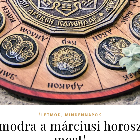
,
ÉLETMÓD
MINDENNAPOK
ámodra a márciusi horos
most!