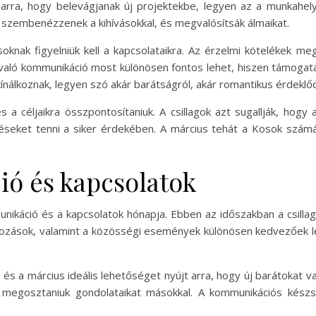
arra, hogy belevágjanak új projektekbe, legyen az a munkahe
 szembenézzenek a kihívásokkal, és megvalósítsák álmaikat.
osoknak figyelniük kell a kapcsolataikra. Az érzelmi kötelékek 
l való kommunikáció most különösen fontos lehet, hiszen támoga
 kínálkoznak, legyen szó akár barátságról, akár romantikus érdeklő
a céljaikra összpontosítaniuk. A csillagok azt sugallják, hog
épéseket tenni a siker érdekében. A március tehát a Kosok számá
ó és kapcsolatok
nikáció és a kapcsolatok hónapja. Ebben az időszakban a csillago
lkozások, valamint a közösségi események különösen kedvezőek leh
ll, és a március ideális lehetőséget nyújt arra, hogy új barátokat 
s megosztaniuk gondolataikat másokkal. A kommunikációs kész