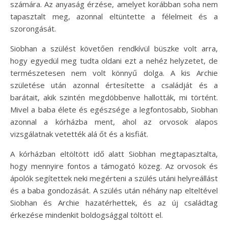
számára. Az anyaság érzése, amelyet korábban soha nem
tapasztalt meg, azonnal eltüntette a félelmeit és a
szorongását.
Siobhan a szülést követően rendkívül büszke volt arra,
hogy egyedül meg tudta oldani ezt a nehéz helyzetet, de
természetesen nem volt könnyű dolga. A kis Archie
születése után azonnal értesítette a családját és a
barátait, akik szintén megdöbbenve hallották, mi történt.
Mivel a baba élete és egészsége a legfontosabb, Siobhan
azonnal a kórházba ment, ahol az orvosok alapos
vizsgálatnak vetették alá őt és a kisfiát.
A kórházban eltöltött idő alatt Siobhan megtapasztalta,
hogy mennyire fontos a támogató közeg. Az orvosok és
ápolók segítettek neki megérteni a szülés utáni helyreállást
és a baba gondozását. A szülés után néhány nap elteltével
Siobhan és Archie hazatérhettek, és az új családtag
érkezése mindenkit boldogsággal töltött el.