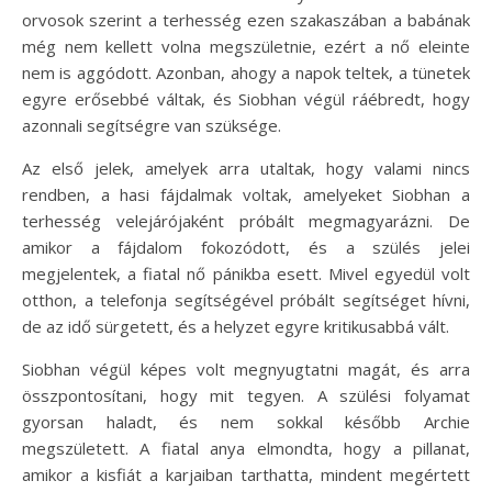
orvosok szerint a terhesség ezen szakaszában a babának
még nem kellett volna megszületnie, ezért a nő eleinte
nem is aggódott. Azonban, ahogy a napok teltek, a tünetek
egyre erősebbé váltak, és Siobhan végül ráébredt, hogy
azonnali segítségre van szüksége.
Az első jelek, amelyek arra utaltak, hogy valami nincs
rendben, a hasi fájdalmak voltak, amelyeket Siobhan a
terhesség velejárójaként próbált megmagyarázni. De
amikor a fájdalom fokozódott, és a szülés jelei
megjelentek, a fiatal nő pánikba esett. Mivel egyedül volt
otthon, a telefonja segítségével próbált segítséget hívni,
de az idő sürgetett, és a helyzet egyre kritikusabbá vált.
Siobhan végül képes volt megnyugtatni magát, és arra
összpontosítani, hogy mit tegyen. A szülési folyamat
gyorsan haladt, és nem sokkal később Archie
megszületett. A fiatal anya elmondta, hogy a pillanat,
amikor a kisfiát a karjaiban tarthatta, mindent megértett