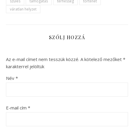
szülés
támogatás
terhesség
történet
váratlan helyzet
SZÓLJ HOZZÁ
Az e-mail címet nem tesszük közzé.
A kötelező mezőket
*
karakterrel jelöltük
Név
*
E-mail cím
*