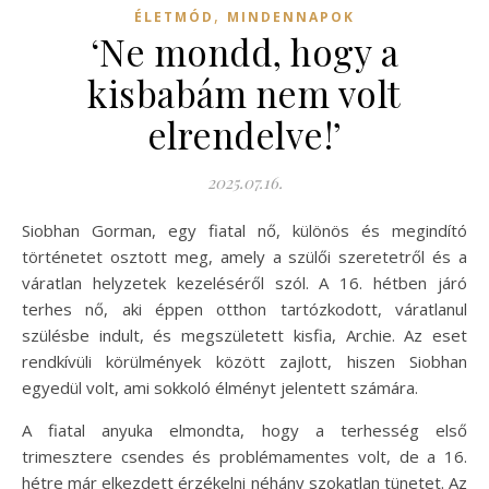
,
ÉLETMÓD
MINDENNAPOK
‘Ne mondd, hogy a
kisbabám nem volt
elrendelve!’
2025.07.16.
Siobhan Gorman, egy fiatal nő, különös és megindító
történetet osztott meg, amely a szülői szeretetről és a
váratlan helyzetek kezeléséről szól. A 16. hétben járó
terhes nő, aki éppen otthon tartózkodott, váratlanul
szülésbe indult, és megszületett kisfia, Archie. Az eset
rendkívüli körülmények között zajlott, hiszen Siobhan
egyedül volt, ami sokkoló élményt jelentett számára.
A fiatal anyuka elmondta, hogy a terhesség első
trimesztere csendes és problémamentes volt, de a 16.
hétre már elkezdett érzékelni néhány szokatlan tünetet. Az