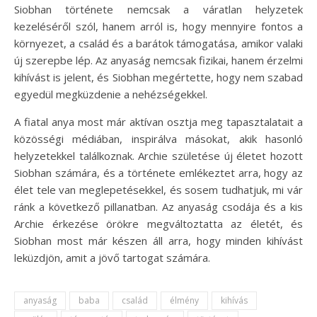
Siobhan története nemcsak a váratlan helyzetek
kezeléséről szól, hanem arról is, hogy mennyire fontos a
környezet, a család és a barátok támogatása, amikor valaki
új szerepbe lép. Az anyaság nemcsak fizikai, hanem érzelmi
kihívást is jelent, és Siobhan megértette, hogy nem szabad
egyedül megküzdenie a nehézségekkel.
A fiatal anya most már aktívan osztja meg tapasztalatait a
közösségi médiában, inspirálva másokat, akik hasonló
helyzetekkel találkoznak. Archie születése új életet hozott
Siobhan számára, és a története emlékeztet arra, hogy az
élet tele van meglepetésekkel, és sosem tudhatjuk, mi vár
ránk a következő pillanatban. Az anyaság csodája és a kis
Archie érkezése örökre megváltoztatta az életét, és
Siobhan most már készen áll arra, hogy minden kihívást
leküzdjön, amit a jövő tartogat számára.
anyaság
baba
család
élmény
kihívás