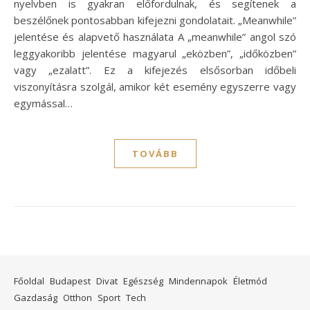
nyelvben is gyakran előfordulnak, és segítenek a
beszélőnek pontosabban kifejezni gondolatait. „Meanwhile”
jelentése és alapvető használata A „meanwhile” angol szó
leggyakoribb jelentése magyarul „eközben”, „időközben”
vagy „ezalatt”. Ez a kifejezés elsősorban időbeli
viszonyításra szolgál, amikor két esemény egyszerre vagy
egymással…
TOVÁBB
Főoldal
Budapest
Divat
Egészség
Mindennapok
Életmód
Gazdaság
Otthon
Sport
Tech