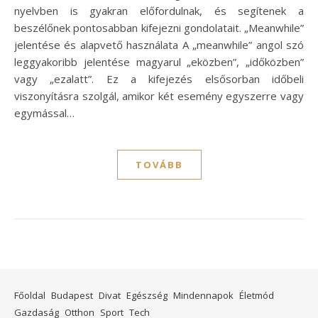
nyelvben is gyakran előfordulnak, és segítenek a
beszélőnek pontosabban kifejezni gondolatait. „Meanwhile”
jelentése és alapvető használata A „meanwhile” angol szó
leggyakoribb jelentése magyarul „eközben”, „időközben”
vagy „ezalatt”. Ez a kifejezés elsősorban időbeli
viszonyításra szolgál, amikor két esemény egyszerre vagy
egymással…
TOVÁBB
Főoldal
Budapest
Divat
Egészség
Mindennapok
Életmód
Gazdaság
Otthon
Sport
Tech