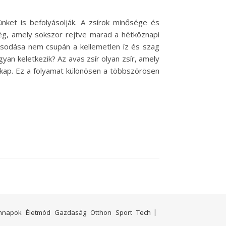
nket is befolyásolják. A zsírok minősége és
ség, amely sokszor rejtve marad a hétköznapi
vasodása nem csupán a kellemetlen íz és szag
yan keletkezik? Az avas zsír olyan zsír, amely
t kap. Ez a folyamat különösen a többszörösen
nnapok
Életmód
Gazdaság
Otthon
Sport
Tech