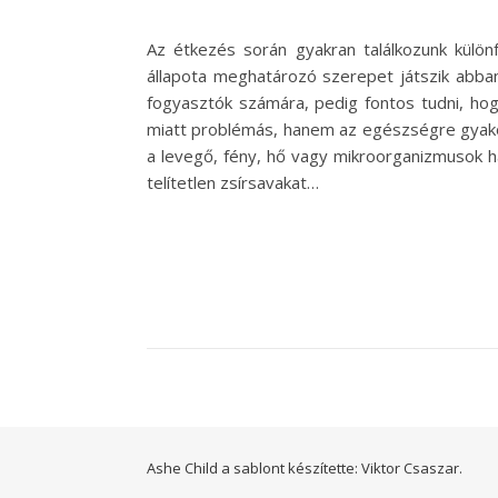
Az étkezés során gyakran találkozunk külön
állapota meghatározó szerepet játszik abban
fogyasztók számára, pedig fontos tudni, hog
miatt problémás, hanem az egészségre gyakorol
a levegő, fény, hő vagy mikroorganizmusok ha
telítetlen zsírsavakat…
Ashe Child a sablont készítette:
Viktor Csaszar.