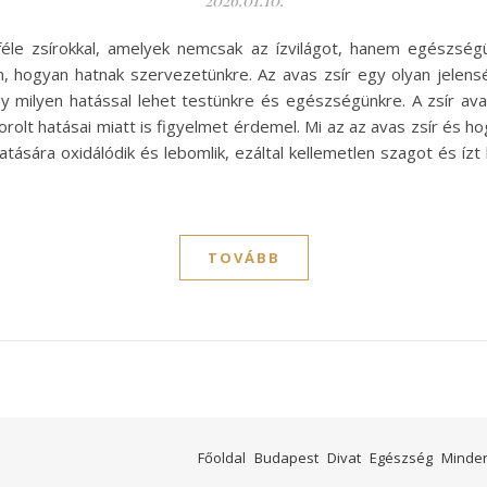
2026.01.10.
féle zsírokkal, amelyek nemcsak az ízvilágot, hanem egészségü
, hogyan hatnak szervezetünkre. Az avas zsír egy olyan jelen
y milyen hatással lehet testünkre és egészségünkre. A zsír a
t hatásai miatt is figyelmet érdemel. Mi az az avas zsír és hog
tására oxidálódik és lebomlik, ezáltal kellemetlen szagot és íz
TOVÁBB
Főoldal
Budapest
Divat
Egészség
Minde