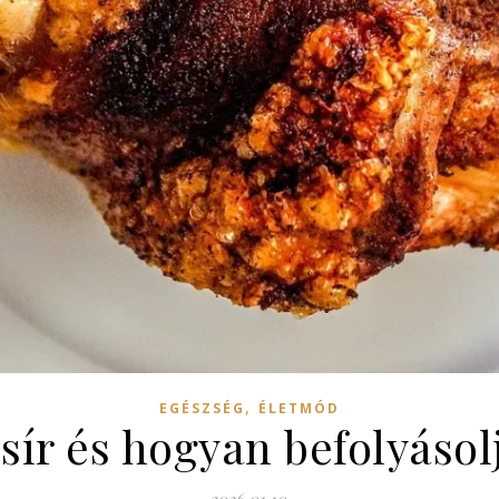
,
EGÉSZSÉG
ÉLETMÓD
zsír és hogyan befolyáso