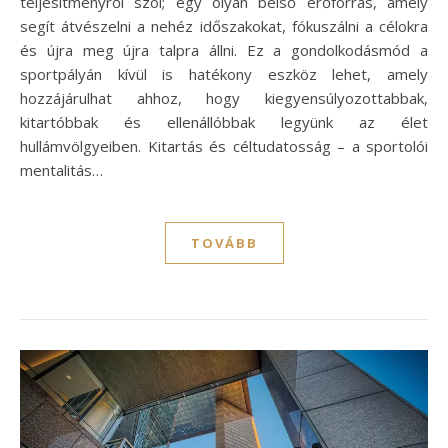
teljesítményről szól; egy olyan belső erőforrás, amely
segít átvészelni a nehéz időszakokat, fókuszálni a célokra
és újra meg újra talpra állni. Ez a gondolkodásmód a
sportpályán kívül is hatékony eszköz lehet, amely
hozzájárulhat ahhoz, hogy kiegyensúlyozottabbak,
kitartóbbak és ellenállóbbak legyünk az élet
hullámvölgyeiben. Kitartás és céltudatosság – a sportolói
mentalitás…
TOVÁBB