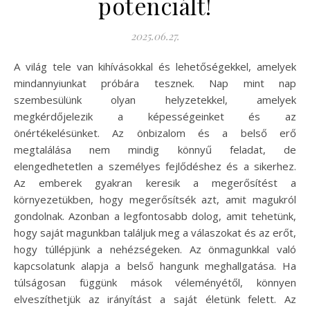
potenciált!
2025.06.27.
A világ tele van kihívásokkal és lehetőségekkel, amelyek
mindannyiunkat próbára tesznek. Nap mint nap
szembesülünk olyan helyzetekkel, amelyek
megkérdőjelezik a képességeinket és az
önértékelésünket. Az önbizalom és a belső erő
megtalálása nem mindig könnyű feladat, de
elengedhetetlen a személyes fejlődéshez és a sikerhez.
Az emberek gyakran keresik a megerősítést a
környezetükben, hogy megerősítsék azt, amit magukról
gondolnak. Azonban a legfontosabb dolog, amit tehetünk,
hogy saját magunkban találjuk meg a válaszokat és az erőt,
hogy túllépjünk a nehézségeken. Az önmagunkkal való
kapcsolatunk alapja a belső hangunk meghallgatása. Ha
túlságosan függünk mások véleményétől, könnyen
elveszíthetjük az irányítást a saját életünk felett. Az