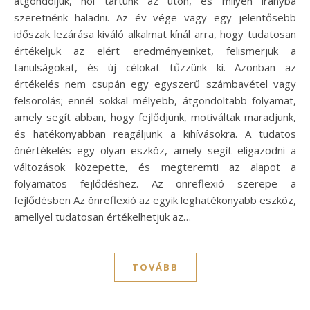
átgondoljuk, hol tartunk az úton, és milyen irányba
szeretnénk haladni. Az év vége vagy egy jelentősebb
időszak lezárása kiváló alkalmat kínál arra, hogy tudatosan
értékeljük az elért eredményeinket, felismerjük a
tanulságokat, és új célokat tűzzünk ki. Azonban az
értékelés nem csupán egy egyszerű számbavétel vagy
felsorolás; ennél sokkal mélyebb, átgondoltabb folyamat,
amely segít abban, hogy fejlődjünk, motiváltak maradjunk,
és hatékonyabban reagáljunk a kihívásokra. A tudatos
önértékelés egy olyan eszköz, amely segít eligazodni a
változások közepette, és megteremti az alapot a
folyamatos fejlődéshez. Az önreflexió szerepe a
fejlődésben Az önreflexió az egyik leghatékonyabb eszköz,
amellyel tudatosan értékelhetjük az…
TOVÁBB