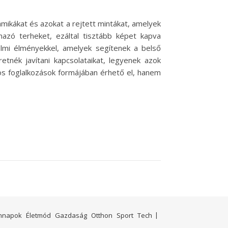
amikákat és azokat a rejtett mintákat, amelyek
mazó terheket, ezáltal tisztább képet kapva
zelmi élményekkel, amelyek segítenek a belső
nék javítani kapcsolataikat, legyenek azok
tos foglalkozások formájában érhető el, hanem
nnapok
Életmód
Gazdaság
Otthon
Sport
Tech