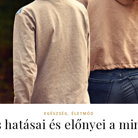
,
EGÉSZSÉG
ÉLETMÓD
ás hatásai és előnyei a 