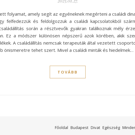
2025.01.27.
etett folyamat, amely segít az egyéneknek megérteni a családi din
ogy felfedezzük és feldolgozzuk a családi kapcsolatokból szár
 családállítás során a résztvevők gyakran találkoznak mély ér
. Ez a módszer különösen népszerű azok körében, akik szeret
lékek. A családállítás nemcsak terapeuták által vezetett csopor
b önismeretre tehet szert. Mivel a családi minták és hiedelmek…
TOVÁBB
Főoldal
Budapest
Divat
Egészség
Minde