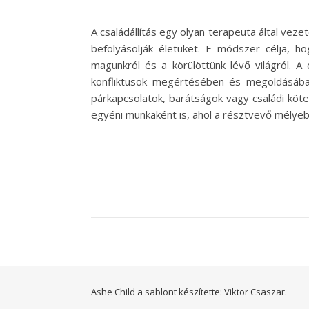
A családállítás egy olyan terapeuta által vez
befolyásolják életüket. E módszer célja, h
magunkról és a körülöttünk lévő világról. A
konfliktusok megértésében és megoldásában
párkapcsolatok, barátságok vagy családi köte
egyéni munkaként is, ahol a résztvevő mélyeb
Ashe Child a sablont készítette:
Viktor Csaszar.