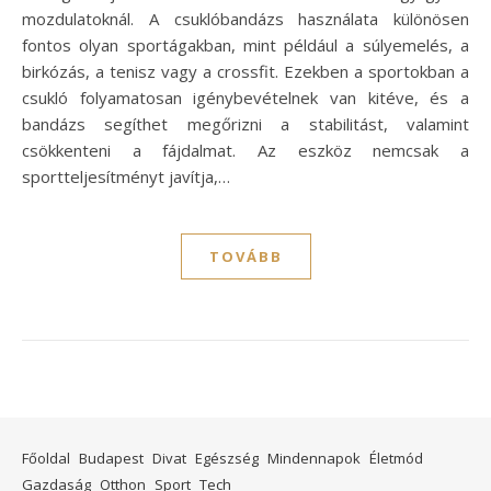
mozdulatoknál. A csuklóbandázs használata különösen
fontos olyan sportágakban, mint például a súlyemelés, a
birkózás, a tenisz vagy a crossfit. Ezekben a sportokban a
csukló folyamatosan igénybevételnek van kitéve, és a
bandázs segíthet megőrizni a stabilitást, valamint
csökkenteni a fájdalmat. Az eszköz nemcsak a
sportteljesítményt javítja,…
TOVÁBB
Főoldal
Budapest
Divat
Egészség
Mindennapok
Életmód
Gazdaság
Otthon
Sport
Tech