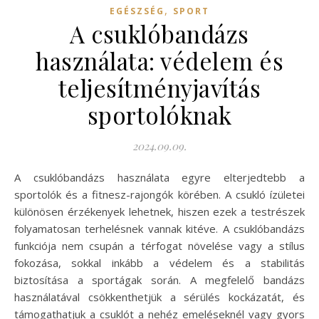
,
EGÉSZSÉG
SPORT
A csuklóbandázs
használata: védelem és
teljesítményjavítás
sportolóknak
2024.09.09.
A csuklóbandázs használata egyre elterjedtebb a
sportolók és a fitnesz-rajongók körében. A csukló ízületei
különösen érzékenyek lehetnek, hiszen ezek a testrészek
folyamatosan terhelésnek vannak kitéve. A csuklóbandázs
funkciója nem csupán a térfogat növelése vagy a stílus
fokozása, sokkal inkább a védelem és a stabilitás
biztosítása a sportágak során. A megfelelő bandázs
használatával csökkenthetjük a sérülés kockázatát, és
támogathatjuk a csuklót a nehéz emeléseknél vagy gyors