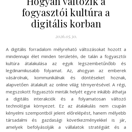
Hogyan változik a
fogyasztói kultúra a
digitális korban
2026.05.30.
A digitális forradalom mélyreható változásokat hozott a
mindennapi élet minden területén, de talán a fogyasztói
kultúra átalakulása az egyik legszembetűnőbb és
legdinamikusabb folyamat. Az, ahogyan az emberek
vásárolnak, kommunikálnak és döntéseket hoznak,
alapvetően átalakult az online világ térnyerésével. A régi,
megszokott fogyasztói minták helyét egyre inkább áthatja
a digitális interakciók és a folyamatosan változó
technológiai környezet. Ez az átalakulás nem csupán
kényelmi szempontból jelent előrelépést, hanem mélyebb
társadalmi és gazdasági következményekkel is jár,
amelyek befolyásolják a vállalatok stratégiáit és a