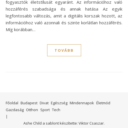
fogyasztók életstílusát egyaránt. Az információhoz való
hozzáférés szabadsága és annak hatása Az egyik
legfontosabb változás, amit a digitális korszak hozott, az
információhoz való azonnali és szinte korlátlan hozzáférés.
Míg korábban…
TOVÁBB
Főoldal
Budapest
Divat
Egészség
Mindennapok
Életmód
Gazdaság
Otthon
Sport
Tech
Ashe Child a sablont készítette:
Viktor Csaszar.