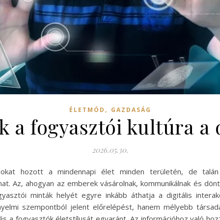
,
ÉLETMÓD
GAZDASÁG
 a fogyasztói kultúra a 
2026.05.30.
ásokat hozott a mindennapi élet minden területén, de talán 
t. Az, ahogyan az emberek vásárolnak, kommunikálnak és döntés
yasztói minták helyét egyre inkább áthatja a digitális intera
nyelmi szempontból jelent előrelépést, hanem mélyebb társada
t és a fogyasztók életstílusát egyaránt. Az információhoz való 