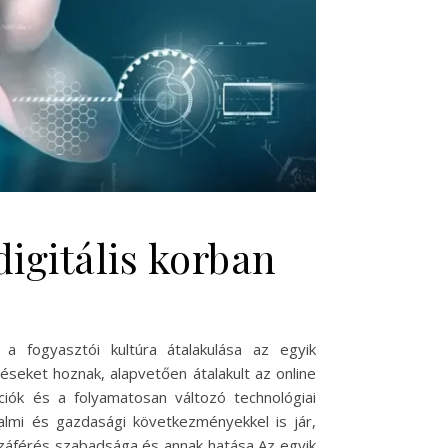
digitális korban
a fogyasztói kultúra átalakulása az egyik
eket hoznak, alapvetően átalakult az online
kciók és a folyamatosan változó technológiai
lmi és gazdasági következményekkel is jár,
hozzáférés szabadsága és annak hatása Az egyik