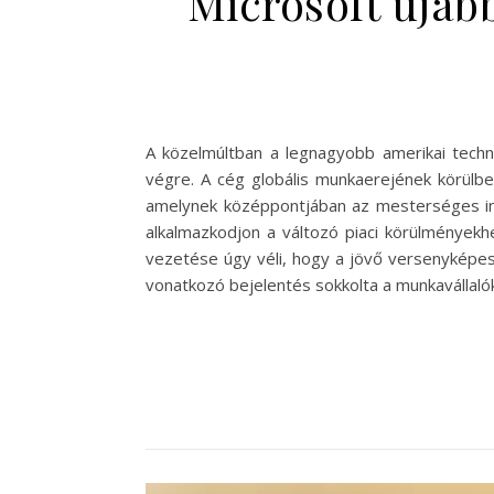
Microsoft újab
A közelmúltban a legnagyobb amerikai techno
végre. A cég globális munkaerejének körülbelü
amelynek középpontjában az mesterséges intel
alkalmazkodjon a változó piaci körülményekh
vezetése úgy véli, hogy a jövő versenyképes
vonatkozó bejelentés sokkolta a munkavállal