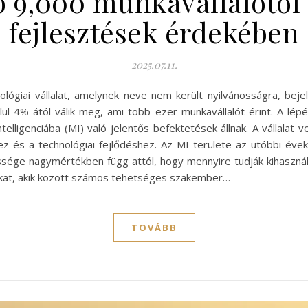
b 9,000 munkavállalótól 
fejlesztések érdekében
2025.07.11.
lógiai vállalat, amelynek neve nem került nyilvánosságra, bejel
l 4%-ától válik meg, ami több ezer munkavállalót érint. A lépés
ligenciába (MI) való jelentős befektetések állnak. A vállalat 
ez és a technológiai fejlődéshez. Az MI területe az utóbbi évek
sége nagymértékben függ attól, hogy mennyire tudják kihasználni
ókat, akik között számos tehetséges szakember…
TOVÁBB