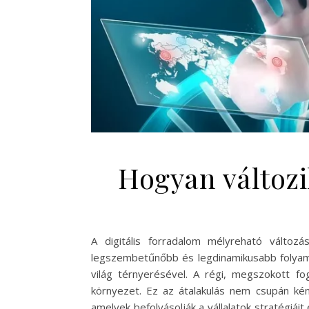
Hogyan változik
A digitális forradalom mélyreható változ
legszembetűnőbb és legdinamikusabb folyama
világ térnyerésével. A régi, megszokott fog
környezet. Ez az átalakulás nem csupán ké
amelyek befolyásolják a vállalatok stratégiái