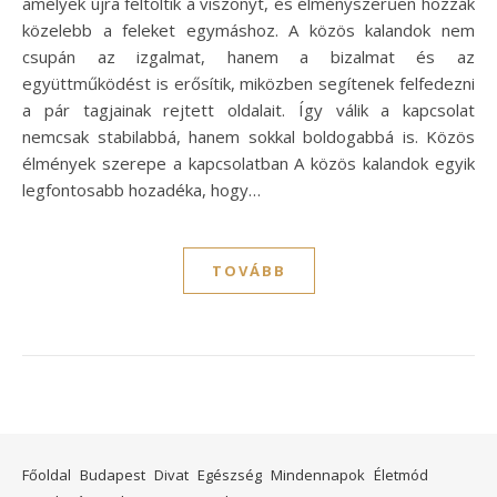
amelyek újra feltöltik a viszonyt, és élményszerűen hozzák
közelebb a feleket egymáshoz. A közös kalandok nem
csupán az izgalmat, hanem a bizalmat és az
együttműködést is erősítik, miközben segítenek felfedezni
a pár tagjainak rejtett oldalait. Így válik a kapcsolat
nemcsak stabilabbá, hanem sokkal boldogabbá is. Közös
élmények szerepe a kapcsolatban A közös kalandok egyik
legfontosabb hozadéka, hogy…
TOVÁBB
Főoldal
Budapest
Divat
Egészség
Mindennapok
Életmód