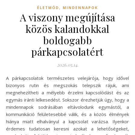
,
ÉLETMÓD
MINDENNAPOK
A viszony megújítása
közös kalandokkal
boldogabb
párkapcsolatért
2026.05.14.
A párkapcsolatok természetes velejárója, hogy idővel
bizonyos rutin és megszokás telepszik rájuk, ami
megnehezítheti a mélyebb érzelmi kapcsolódást és az
egymás iránti lelkesedést. Sokszor érezhetjük úgy, hogy a
mindennapok sodrásában eltávolodunk egymástól, a
kommunikáció felületesebbé válik, és a közös élmények
hiánya miatt elhalványul a kapcsolat varázsa. Ilyenkor
érdemes tudatosan keresni azokat a lehetőségeket,