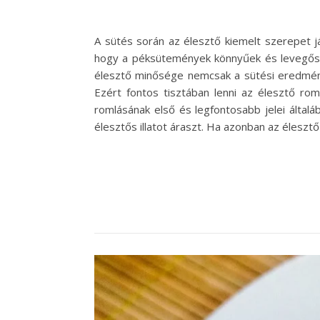
A sütés során az élesztő kiemelt szerepet já
hogy a péksütemények könnyűek és levegőse
élesztő minősége nemcsak a sütési eredményt
Ezért fontos tisztában lenni az élesztő rom
romlásának első és legfontosabb jelei által
élesztős illatot áraszt. Ha azonban az élesz