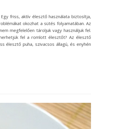
y friss, aktív élesztő használata biztosítja,
oblémákat okozhat a sütés folyamatában. Az
em megfelelően tároljuk vagy használjuk fel.
merhetjük fel a romlott élesztőt? Az élesztő
ss élesztő puha, szivacsos állagú, és enyhén