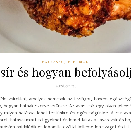
,
EGÉSZSÉG
ÉLETMÓD
zsír és hogyan befolyáso
2026.01.10.
féle zsírokkal, amelyek nemcsak az ízvilágot, hanem egészségü
, hogyan hatnak szervezetünkre. Az avas zsír egy olyan jelen
y milyen hatással lehet testünkre és egészségünkre. A zsír a
t hatásai miatt is figyelmet érdemel. Mi az az avas zsír és hog
tására oxidálódik és lebomlik, ezáltal kellemetlen szagot és íz