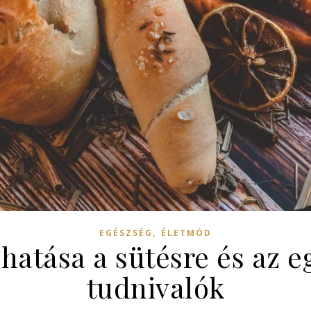
,
EGÉSZSÉG
ÉLETMÓD
 hatása a sütésre és az e
tudnivalók