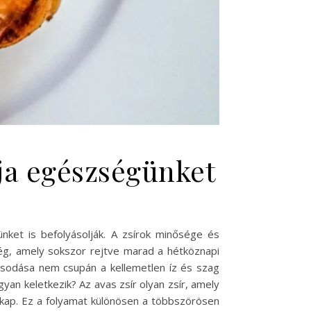
lja egészségünket
nket is befolyásolják. A zsírok minősége és
ség, amely sokszor rejtve marad a hétköznapi
vasodása nem csupán a kellemetlen íz és szag
yan keletkezik? Az avas zsír olyan zsír, amely
t kap. Ez a folyamat különösen a többszörösen