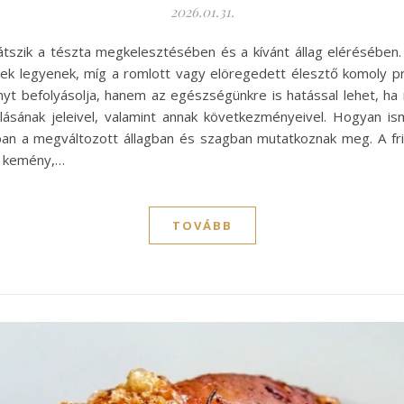
2026.01.31.
tszik a tészta megkelesztésében és a kívánt állag elérésében. Eg
k legyenek, míg a romlott vagy elöregedett élesztő komoly pr
 befolyásolja, hanem az egészségünkre is hatással lehet, ha n
lásának jeleivel, valamint annak következményeivel. Hogyan is
ában a megváltozott állagban és szagban mutatkoznak meg. A fri
tő kemény,…
TOVÁBB