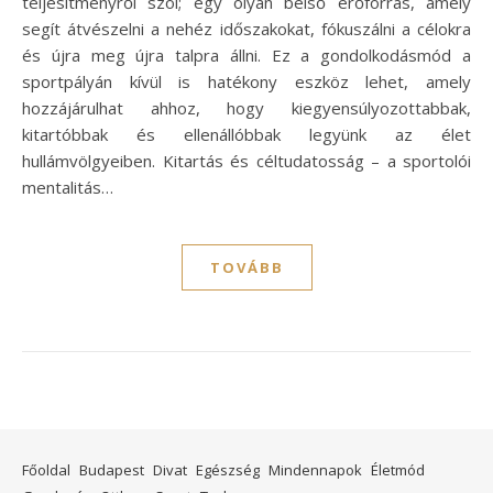
teljesítményről szól; egy olyan belső erőforrás, amely
segít átvészelni a nehéz időszakokat, fókuszálni a célokra
és újra meg újra talpra állni. Ez a gondolkodásmód a
sportpályán kívül is hatékony eszköz lehet, amely
hozzájárulhat ahhoz, hogy kiegyensúlyozottabbak,
kitartóbbak és ellenállóbbak legyünk az élet
hullámvölgyeiben. Kitartás és céltudatosság – a sportolói
mentalitás…
TOVÁBB
Főoldal
Budapest
Divat
Egészség
Mindennapok
Életmód