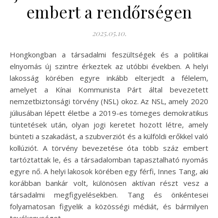
embert a rendőrségen
2025.05.10.
Hongkongban a társadalmi feszültségek és a politikai
elnyomás új szintre érkeztek az utóbbi években. A helyi
lakosság körében egyre inkább elterjedt a félelem,
amelyet a Kínai Kommunista Párt által bevezetett
nemzetbiztonsági törvény (NSL) okoz. Az NSL, amely 2020
júliusában lépett életbe a 2019-es tömeges demokratikus
tüntetések után, olyan jogi keretet hozott létre, amely
bünteti a szakadást, a szubverziót és a külföldi erőkkel való
kollúziót. A törvény bevezetése óta több száz embert
tartóztattak le, és a társadalomban tapasztalható nyomás
egyre nő. A helyi lakosok körében egy férfi, Innes Tang, aki
korábban bankár volt, különösen aktívan részt vesz a
társadalmi megfigyelésekben. Tang és önkéntesei
folyamatosan figyelik a közösségi médiát, és bármilyen