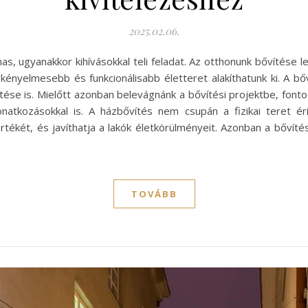
2025.02.06.
s, ugyanakkor kihívásokkal teli feladat. Az otthonunk bővítése l
 kényelmesebb és funkcionálisabb életteret alakíthatunk ki. A bőv
tése is. Mielőtt azonban belevágnánk a bővítési projektbe, font
natkozásokkal is. A házbővítés nem csupán a fizikai teret éri
rtékét, és javíthatja a lakók életkörülményeit. Azonban a bőví
TOVÁBB