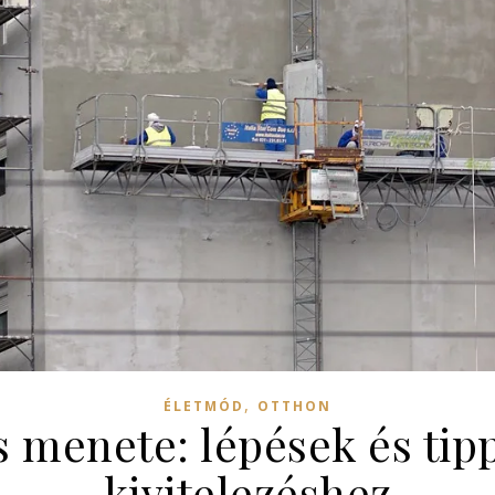
,
ÉLETMÓD
OTTHON
s menete: lépések és tipp
kivitelezéshez