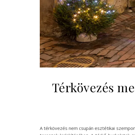
Térkövezés men
A térkövezés nem csupán esztétikai szempontbó