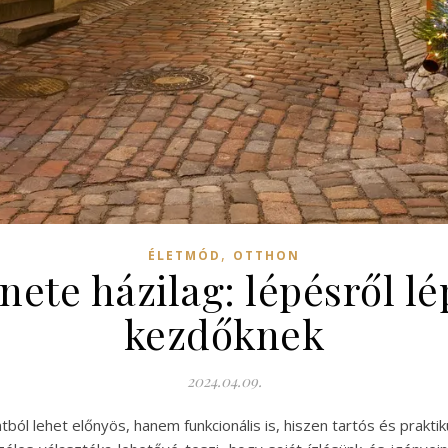
,
ÉLETMÓD
OTTHON
ete házilag: lépésről l
kezdőknek
2024.04.09.
l lehet előnyös, hanem funkcionális is, hiszen tartós és praktik