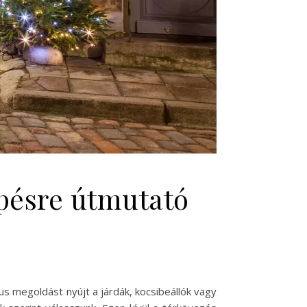
épésre útmutató
us megoldást nyújt a járdák, kocsibeállók vagy