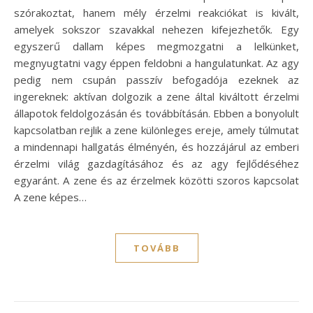
szórakoztat, hanem mély érzelmi reakciókat is kivált,
amelyek sokszor szavakkal nehezen kifejezhetők. Egy
egyszerű dallam képes megmozgatni a lelkünket,
megnyugtatni vagy éppen feldobni a hangulatunkat. Az agy
pedig nem csupán passzív befogadója ezeknek az
ingereknek: aktívan dolgozik a zene által kiváltott érzelmi
állapotok feldolgozásán és továbbításán. Ebben a bonyolult
kapcsolatban rejlik a zene különleges ereje, amely túlmutat
a mindennapi hallgatás élményén, és hozzájárul az emberi
érzelmi világ gazdagításához és az agy fejlődéséhez
egyaránt. A zene és az érzelmek közötti szoros kapcsolat
A zene képes…
TOVÁBB