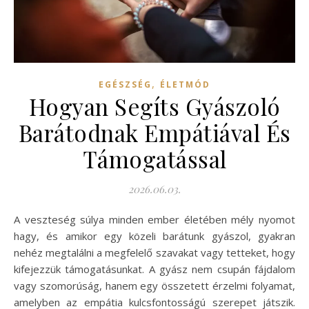
,
EGÉSZSÉG
ÉLETMÓD
Hogyan Segíts Gyászoló
Barátodnak Empátiával És
Támogatással
2026.06.03.
A veszteség súlya minden ember életében mély nyomot
hagy, és amikor egy közeli barátunk gyászol, gyakran
nehéz megtalálni a megfelelő szavakat vagy tetteket, hogy
kifejezzük támogatásunkat. A gyász nem csupán fájdalom
vagy szomorúság, hanem egy összetett érzelmi folyamat,
amelyben az empátia kulcsfontosságú szerepet játszik.