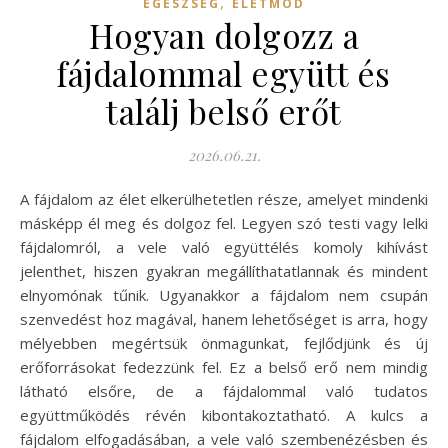
,
EGÉSZSÉG
ÉLETMÓD
Hogyan dolgozz a
fájdalommal együtt és
találj belső erőt
2026.06.21.
A fájdalom az élet elkerülhetetlen része, amelyet mindenki
másképp él meg és dolgoz fel. Legyen szó testi vagy lelki
fájdalomról, a vele való együttélés komoly kihívást
jelenthet, hiszen gyakran megállíthatatlannak és mindent
elnyomónak tűnik. Ugyanakkor a fájdalom nem csupán
szenvedést hoz magával, hanem lehetőséget is arra, hogy
mélyebben megértsük önmagunkat, fejlődjünk és új
erőforrásokat fedezzünk fel. Ez a belső erő nem mindig
látható elsőre, de a fájdalommal való tudatos
együttműködés révén kibontakoztatható. A kulcs a
fájdalom elfogadásában, a vele való szembenézésben és