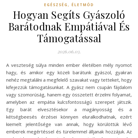
,
EGÉSZSÉG
ÉLETMÓD
Hogyan Segíts Gyászoló
Barátodnak Empátiával És
Támogatással
2026.06.03.
A veszteség súlya minden ember életében mély nyomot
hagy, és amikor egy közeli barátunk gyászol, gyakran
nehéz megtalálni a megfelelő szavakat vagy tetteket, hogy
kifejezzük támogatásunkat. A gyász nem csupán fájdalom
vagy szomorúság, hanem egy összetett érzelmi folyamat,
amelyben az empátia kulcsfontosságú szerepet játszik.
Egy barát elvesztésekor a magányosság és a
kétségbeesés érzései könnyen eluralkodhatnak, ezért
kiemelt jelentősége van annak, hogy körülöttük lévő
emberek megértéssel és türelemmel álljanak hozzájuk. Az