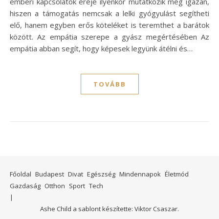
emberi kapcsolatok ereje ilyenkor mutatkozik meg igazán,
hiszen a támogatás nemcsak a lelki gyógyulást segítheti
elő, hanem egyben erős köteléket is teremthet a barátok
között. Az empátia szerepe a gyász megértésében Az
empátia abban segít, hogy képesek legyünk átélni és…
TOVÁBB
Főoldal
Budapest
Divat
Egészség
Mindennapok
Életmód
Gazdaság
Otthon
Sport
Tech
Ashe Child a sablont készítette:
Viktor Csaszar.